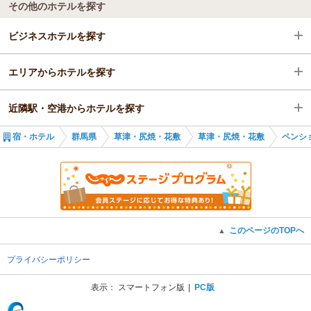
その他のホテルを探す
ビジネスホテルを探す
エリアからホテルを探す
群馬県
近隣駅・空港からホテルを探す
草津・尻焼・花敷
群馬県
宿・ホテル
群馬県
草津・尻焼・花敷
草津・尻焼・花敷
ペンシ
長野原草津口駅
草津・尻焼・花敷
長野原草津口駅
長野原草津口駅
川原湯温泉駅
このページのTOPへ
▲
プライバシーポリシー
表示：
スマートフォン版
PC版
(C) Recruit Co., Ltd.