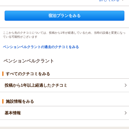
宿泊時期：
2026年03月宿泊 (友達旅行)
投稿者：
せいさん
(男性/10代)
宿泊プラン：
温泉三昧プラン《お得な大滝の湯利用券付♪》
和洋室
宿泊プランをみる
朝・夕
宿泊価格帯：
13,001～14,000円(大人一人あたり/税込)
ここから先のクチコミについては、投稿から1年が経過しているため、当時の設備と変更になっ
ている可能性がございます
ペンションベルクラントの過去のクチコミをみる
ペンションベルクラント
すべてのクチコミをみる
投稿から1年以上経過したクチコミ
施設情報をみる
基本情報