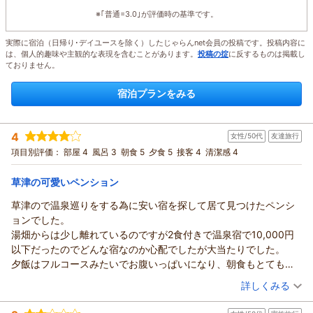
※｢普通=3.0｣が評価時の基準です。
実際に宿泊（日帰り･デイユースを除く）したじゃらんnet会員の投稿です。投稿内容に
は、個人的趣味や主観的な表現を含むことがあります。
投稿の掟
に反するものは掲載し
ておりません。
宿泊プランをみる
4
女性/50代
友達旅行
項目別評価：
部屋 4
風呂 3
朝食 5
夕食 5
接客 4
清潔感 4
草津の可愛いペンション
草津ので温泉巡りをする為に安い宿を探して居て見つけたペンシ
ョンでした。
湯畑からは少し離れているのですが2食付きで温泉宿で10,000円
以下だったのでどんな宿なのか心配でしたが大当たりでした。
夕飯はフルコースみたいでお腹いっぱいになり、朝食もとてもお
いしかったです。
（投稿日：2026/04/01）
詳しくみる
温泉は狭くて露天風呂もあったのですがぬるくてちょっとがっか
宿泊時期：
2026年02月宿泊 (友達旅行)
りでしたが、翌日ペンションのオーナーから露天風呂の温度が上