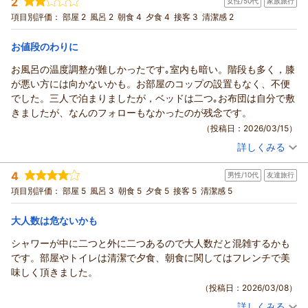
2
女性/50代
家族旅行
投稿者：
祝ちゃんさん
(女性/50代)
がってない事に気付いた丁重にお詫びされましたこちらが恐縮し
宿泊プラン：
温泉三昧プラン《お得な大滝の湯利用券付♪》
項目別評価：
部屋 2
風呂 2
朝食 4
夕食 4
接客 3
清潔感 2
ツイン
てしまいました。
朝・夕
オーナーご夫婦も素敵でお庭には鳥が集い美味しそうに餌を啄む
お値段のわりに
宿泊価格帯：
9,001～10,000円(大人一人あたり/税込)
姿を観ながら朝食が食べられたのでとても良い宿でした。
又、草津に行く時はこの宿を予約したいです。
お風呂の温度調整が難しかったです｡室内も暗い。階段も多く，膝
が悪い方には向かないかも。お部屋のコップの設置もなく、不便
でした。三人で泊まりましたが，ベッドは二つ｡お布団は自分で敷
きましたが、なんのフォローもなかったのが残念です。
（投稿日：2026/03/15）
詳しくみる
宿泊時期：
2026年03月宿泊 (家族旅行)
投稿者：
やにゅさん
(女性/50代)
4
男性/10代
友達旅行
宿泊プラン：
◇ファミリープラン◇和洋室《洗面台・トイレつき》
和洋室
項目別評価：
部屋 5
風呂 3
朝食 5
夕食 5
接客 5
清潔感 5
朝・夕
宿泊価格帯：
14,001～15,000円(大人一人あたり/税込)
大人数は危ないかも
シャワーが中に二つと外に二つあるので大人数だと混雑するかも
です。部屋やトイレは清潔で夕食、朝食に関してはフレンチで美
味しく頂きました。
（投稿日：2026/03/08）
詳しくみる