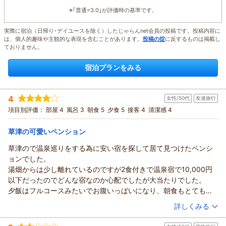
※｢普通=3.0｣が評価時の基準です。
実際に宿泊（日帰り･デイユースを除く）したじゃらんnet会員の投稿です。投稿内容に
は、個人的趣味や主観的な表現を含むことがあります。
投稿の掟
に反するものは掲載し
ておりません。
宿泊プランをみる
4
女性/50代
友達旅行
項目別評価：
部屋 4
風呂 3
朝食 5
夕食 5
接客 4
清潔感 4
草津の可愛いペンション
草津ので温泉巡りをする為に安い宿を探して居て見つけたペンシ
ョンでした。
湯畑からは少し離れているのですが2食付きで温泉宿で10,000円
以下だったのでどんな宿なのか心配でしたが大当たりでした。
夕飯はフルコースみたいでお腹いっぱいになり、朝食もとてもお
いしかったです。
（投稿日：2026/04/01）
詳しくみる
温泉は狭くて露天風呂もあったのですがぬるくてちょっとがっか
宿泊時期：
2026年02月宿泊 (友達旅行)
りでしたが、翌日ペンションのオーナーから露天風呂の温度が上