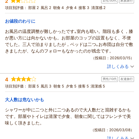
2
女性/50代
家族旅行
投稿者：
祝ちゃんさん
(女性/50代)
がってない事に気付いた丁重にお詫びされましたこちらが恐縮し
宿泊プラン：
温泉三昧プラン《お得な大滝の湯利用券付♪》
項目別評価：
部屋 2
風呂 2
朝食 4
夕食 4
接客 3
清潔感 2
ツイン
てしまいました。
朝・夕
オーナーご夫婦も素敵でお庭には鳥が集い美味しそうに餌を啄む
お値段のわりに
宿泊価格帯：
9,001～10,000円(大人一人あたり/税込)
姿を観ながら朝食が食べられたのでとても良い宿でした。
又、草津に行く時はこの宿を予約したいです。
お風呂の温度調整が難しかったです｡室内も暗い。階段も多く，膝
が悪い方には向かないかも。お部屋のコップの設置もなく、不便
でした。三人で泊まりましたが，ベッドは二つ｡お布団は自分で敷
きましたが、なんのフォローもなかったのが残念です。
（投稿日：2026/03/15）
詳しくみる
宿泊時期：
2026年03月宿泊 (家族旅行)
投稿者：
やにゅさん
(女性/50代)
4
男性/10代
友達旅行
宿泊プラン：
◇ファミリープラン◇和洋室《洗面台・トイレつき》
和洋室
項目別評価：
部屋 5
風呂 3
朝食 5
夕食 5
接客 5
清潔感 5
朝・夕
宿泊価格帯：
14,001～15,000円(大人一人あたり/税込)
大人数は危ないかも
シャワーが中に二つと外に二つあるので大人数だと混雑するかも
です。部屋やトイレは清潔で夕食、朝食に関してはフレンチで美
味しく頂きました。
（投稿日：2026/03/08）
詳しくみる