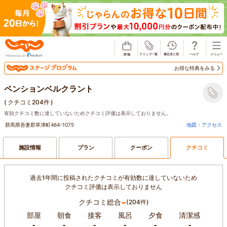
じゃらん
お得な特典をみる
ペンションベルクラント
(
クチコミ204件
)
有効クチコミ数に達していないためクチコミ評価は表示しておりません。
群馬県吾妻郡草津町464-1075
地図・アクセス
施設情報
プラン
クーポン
クチコミ
過去1年間に投稿されたクチコミが有効数に達していないため
クチコミ評価は表示しておりません
-
クチコミ総合
(204件)
部屋
朝食
接客
風呂
夕食
清潔感
-
-
-
-
-
-