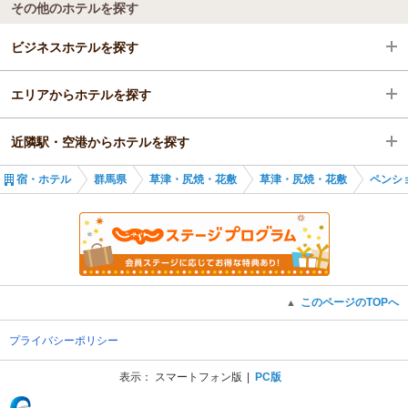
その他のホテルを探す
ビジネスホテルを探す
エリアからホテルを探す
群馬県
近隣駅・空港からホテルを探す
草津・尻焼・花敷
群馬県
宿・ホテル
群馬県
草津・尻焼・花敷
草津・尻焼・花敷
ペンシ
長野原草津口駅
草津・尻焼・花敷
長野原草津口駅
長野原草津口駅
川原湯温泉駅
このページのTOPへ
▲
プライバシーポリシー
表示：
スマートフォン版
PC版
(C) Recruit Co., Ltd.