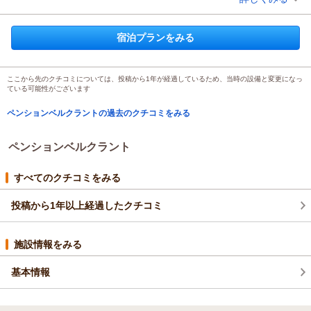
宿泊時期：
2026年03月宿泊 (友達旅行)
投稿者：
せいさん
(男性/10代)
宿泊プラン：
温泉三昧プラン《お得な大滝の湯利用券付♪》
和洋室
宿泊プランをみる
朝・夕
宿泊価格帯：
13,001～14,000円(大人一人あたり/税込)
ここから先のクチコミについては、投稿から1年が経過しているため、当時の設備と変更になっ
ている可能性がございます
ペンションベルクラントの過去のクチコミをみる
ペンションベルクラント
すべてのクチコミをみる
投稿から1年以上経過したクチコミ
施設情報をみる
基本情報