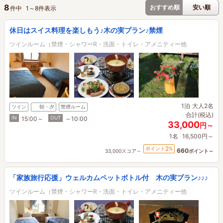
8
おすすめ順
安い順
件中
1
～
8
件表示
休日はスイス料理を楽しもう♪木の実プラン♪禁煙
ツインルーム（禁煙・シャワーR・洗面・トイレ・アメニティー他
1泊
大人2名
ツイン
朝・夕
禁煙ルーム
合計(税込)
IN
OUT
15:00～
～10:00
33,000
円～
1名
16,500円～
2
ポイント
%
660
33,000スコア～
ポイント～
「家族旅行応援」ウェルカムペットボトル付 木の実プラン♪♪♪
ツインルーム（禁煙・シャワーR・洗面・トイレ・アメニティー他