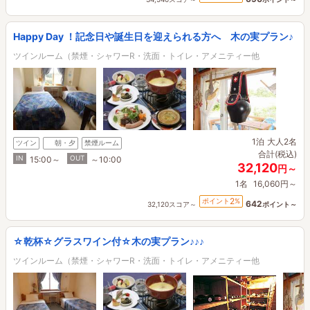
Happy Day ！記念日や誕生日を迎えられる方へ 木の実プラン♪
ツインルーム（禁煙・シャワーR・洗面・トイレ・アメニティー他
1泊
大人2名
ツイン
朝・夕
禁煙ルーム
合計(税込)
IN
OUT
15:00～
～10:00
32,120
円～
1名
16,060円～
2
ポイント
%
642
32,120スコア～
ポイント～
☆乾杯☆グラスワイン付☆木の実プラン♪♪♪
ツインルーム（禁煙・シャワーR・洗面・トイレ・アメニティー他