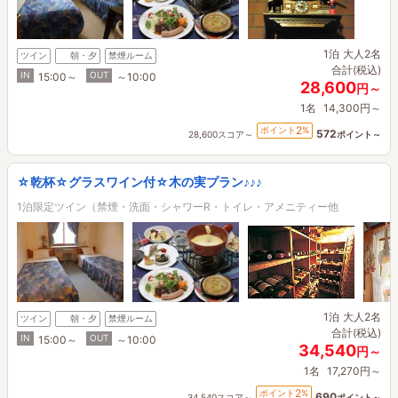
1泊
大人2名
ツイン
朝・夕
禁煙ルーム
合計(税込)
IN
OUT
15:00～
～10:00
28,600
円～
1名
14,300円～
2
ポイント
%
572
28,600スコア～
ポイント～
☆乾杯☆グラスワイン付☆木の実プラン♪♪♪
1泊限定ツイン（禁煙・洗面・シャワーR・トイレ・アメニティー他
1泊
大人2名
ツイン
朝・夕
禁煙ルーム
合計(税込)
IN
OUT
15:00～
～10:00
34,540
円～
1名
17,270円～
2
ポイント
%
690
34,540スコア～
ポイント～