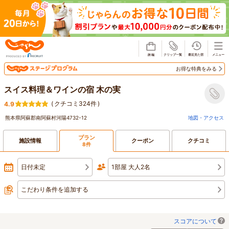
じゃらん
お得な特典をみる
スイス料理＆ワインの宿 木の実
(
クチコミ324件
)
4.9
熊本県阿蘇郡南阿蘇村河陽4732-12
地図・アクセス
プラン
施設情報
クーポン
クチコミ
8件
日付未定
1部屋 大人2名
こだわり条件を追加する
スコアについて