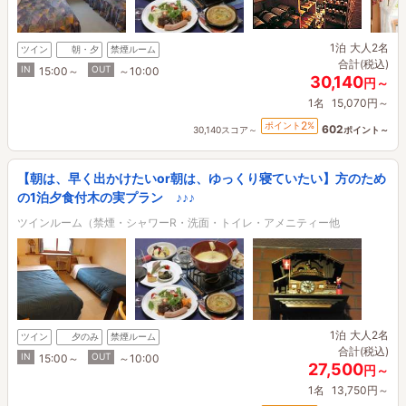
1泊
大人2名
ツイン
朝・夕
禁煙ルーム
合計(税込)
IN
OUT
15:00～
～10:00
30,140
円～
1名
15,070円～
2
ポイント
%
602
30,140スコア～
ポイント～
【朝は、早く出かけたいor朝は、ゆっくり寝ていたい】方のため
の1泊夕食付木の実プラン ♪♪♪
ツインルーム（禁煙・シャワーR・洗面・トイレ・アメニティー他
1泊
大人2名
ツイン
夕のみ
禁煙ルーム
合計(税込)
IN
OUT
15:00～
～10:00
27,500
円～
1名
13,750円～