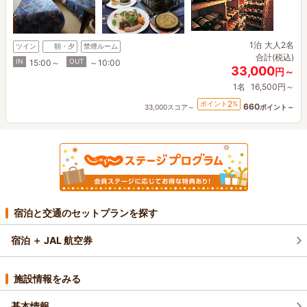
1泊
大人2名
ツイン
朝・夕
禁煙ルーム
合計(税込)
IN
OUT
15:00～
～10:00
33,000
円～
1名
16,500円～
2
ポイント
%
660
33,000スコア～
ポイント～
宿泊と交通のセットプランを探す
宿泊 ＋ JAL 航空券
施設情報をみる
基本情報