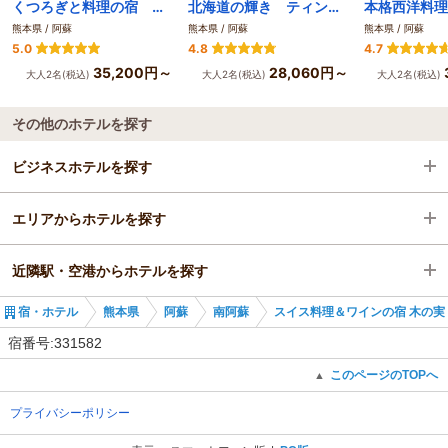
くつろぎと料理の宿 ｒｅｓｈｕｋｕ 森のレンガ館
北海道の輝き ティンクナ
熊本県 / 阿蘇
熊本県 / 阿蘇
熊本県 / 阿蘇
5.0
4.8
4.7
35,200円～
28,060円～
大人2名(税込)
大人2名(税込)
大人2名(税込)
その他のホテルを探す
ビジネスホテルを探す
エリアからホテルを探す
熊本県
近隣駅・空港からホテルを探す
阿蘇
熊本県
宿・ホテル
熊本県
阿蘇
南阿蘇
スイス料理＆ワインの宿 木の実
南阿蘇
阿蘇
長陽駅
宿番号:331582
南阿蘇
立野駅
このページのTOPへ
▲
プライバシーポリシー
赤水駅