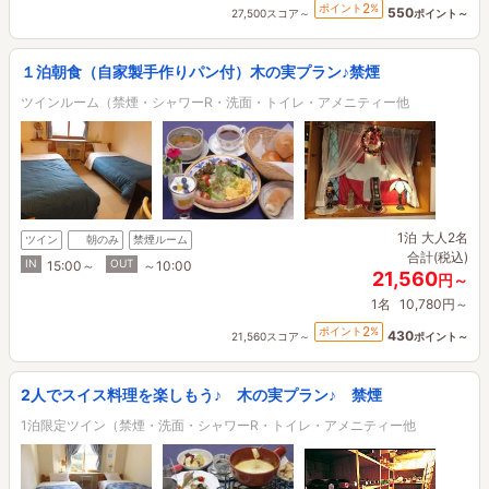
2
ポイント
%
550
27,500スコア～
ポイント～
１泊朝食（自家製手作りパン付）木の実プラン♪禁煙
ツインルーム（禁煙・シャワーR・洗面・トイレ・アメニティー他
1泊
大人2名
ツイン
朝のみ
禁煙ルーム
合計(税込)
IN
OUT
15:00～
～10:00
21,560
円～
1名
10,780円～
2
ポイント
%
430
21,560スコア～
ポイント～
2人でスイス料理を楽しもう♪ 木の実プラン♪ 禁煙
1泊限定ツイン（禁煙・洗面・シャワーR・トイレ・アメニティー他