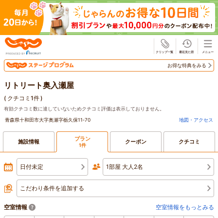
じゃらん
お得な特典をみる
リトリート奥入瀬屋
(
クチコミ1件
)
有効クチコミ数に達していないためクチコミ評価は表示しておりません。
青森県十和田市大字奥瀬字栃久保11‐70
地図・アクセス
プラン
施設情報
クーポン
クチコミ
1件
日付未定
1部屋 大人2名
こだわり条件を追加する
空室情報
空室情報をもっとみる