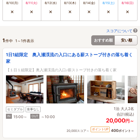
8/10
(月)
8/11
(火)
8/12
(水)
8/13
(木)
8/14
(金)
8/15
(土)
8/16
(日)
×
×
×
×
×
×
×
スコアについて
1
おすすめ順
安い順
件中
1
～
1
件表示
1日1組限定 奥入瀬渓流の入口にある薪ストーブ付きの落ち着く
家
【１日１組限定】奥入瀬渓流の入口♪薪ストーブ付きの落ち着く家
1泊
大人2名
セミダブル
食事なし
合計(税込)
IN
OUT
15:00～
～10:00
20,000
円～
ポイントUP
400
20,000スコア～
ポイント～