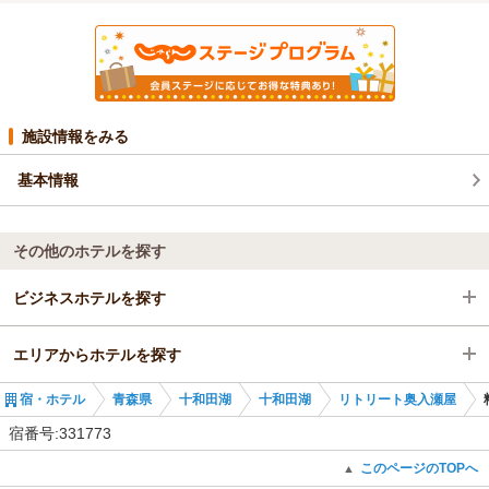
施設情報をみる
基本情報
その他のホテルを探す
ビジネスホテルを探す
エリアからホテルを探す
青森県
宿・ホテル
青森県
十和田湖
十和田湖
リトリート奥入瀬屋
十和田湖
青森県
宿番号:331773
八戸駅
十和田湖
このページのTOPへ
▲