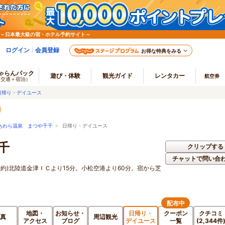
 ～日本最大級の宿・ホテル予約サイト～
ログイン
会員登録
お得な特典をみる
ゃらんパック
遊び・体験
観光ガイド
レンタカー
航空券
（交通＋宿泊）
日帰り・デイユース
あわら温泉 まつや千千
> 日帰り・デイユース
千
クリップする
チャットで問い合
約)北陸道金津ＩＣより15分。小松空港より60分。宿から芝
配布中
地図・
お知らせ・
日帰り・
クーポン
クチコミ
真
周辺観光
アクセス
ブログ
デイユース
一覧
(2,344件