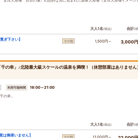
 女性大浴場「百百の湯」幻想的な光に包まれた源泉大浴場（女性大浴場イメージ
大人1名
合計
(税込)
(
寛ぎ下さい】
1,500円～
その他
3,000
「千の幸」♪北陸最大級スケールの温泉を満喫！（休憩部屋はありません
16:00～21:00
利用可能時間
千の幸」
大人1名
合計
(税込)
(
意は御座いません】
11,000円～
その他
22,000