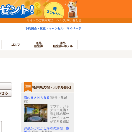
サイトのご利用方法
ヘルプ/問い合わせ
予約照会・変更・キャンセル
マイページ
海外
海外
ゴルフ
航空券
航空券+ホテル
福井県の宿・ホテル[PR]
わせる
海のＨＡＮＡＲＥ
(福井・奥越
前)
サウナ、ジャ
グジー完備！
海を眺め屋外
バーベキュー
ができる別邸
源泉かけながし海彩の湯宿 鷹
)