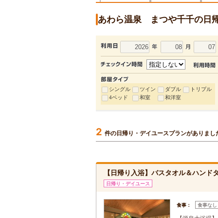
あわら温泉 まつや千千の日
シングル
ツイン
ダブル
トリプル
4ベッド
和室
和洋室
2
件の日帰り・デイユースプランがありまし
【日帰り入浴】バスタオル＆ハンド
日帰り・デイユース
食事：
食事なし