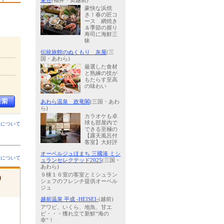
巣荘
(福井・奥越前)
豪快な浜焼
き！春の匠コ
ース 網焼き
＆季節の握り
寿司に海鮮三
昧
伝統旅館のぬくもり 灰屋
(三
国・あわら)
厳選した食材
と熟練の技が
もたらす至高
の味わい
あわら温泉 政竜閣
(三国・あわ
ら)
カラオケも卓
球も部屋内で
ンについて
できる至極の
【露天風呂付
客室】大好評
オーベルジュほまち 三國湊 ミシ
金について
ュランセレクテッド2025
(三国・
あわら)
９棟１６室の客室とミシュラン
）
シェフのフレンチ提供オーベル
ジュ
越前温泉 平成 -HEISEI-
(越前)
アワビ、いくら、地魚、甘エ
ビ・・・獲れ立て新鮮“海の
幸”！