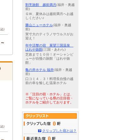
）
割烹旅館 越前満月
(福井・奥越
前)
ＧＷ、夏休みは越前満月へお越
しください♪
勝山ニューホテル
(福井・奥越
税込)
前)
実寸大のティラノサウルスがお
迎え！
円～
年中活蟹の宿 展望三国温泉
はれや旅館
(三国・あわら)
芝政まで１０分！オーシャンビ
ューが自慢の旅館「はれや旅
館」
）
亀の井ホテル 福井
(福井・奥越
前)
口コミ４．３！料理長自慢の越
前の幸を愉しむ温泉ホテル
※「注目の宿・ホテル」とは、
ご覧になっている県の注目宿・
ホテルをご紹介しております。
0
税込)
クリップした宿とは？
0
円～