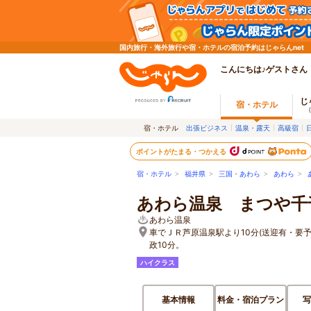
国内旅行・海外旅行や宿・ホテルの宿泊予約はじゃらんnet
こんにちは♪ゲストさん
じ
宿・ホテル
宿・ホテル
出張ビジネス
温泉・露天
高級宿
ポイントがたまる・つかえる
宿・ホテル
>
福井県
>
三国・あわら
>
あわら
>
あわら温泉 まつや千
あわら温泉
車でＪＲ芦原温泉駅より10分(送迎有・要予
政10分。
ハイクラス
基本情報
料金・宿泊プラン
写