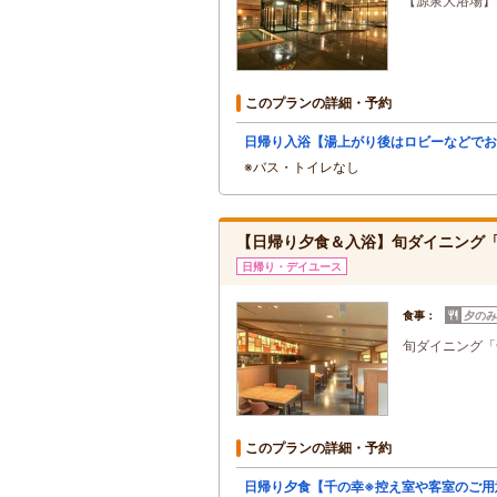
【源泉大浴場】
このプランの詳細・予約
日帰り入浴【湯上がり後はロビーなどでお
※バス・トイレなし
【日帰り夕食＆入浴】旬ダイニング
日帰り・デイユース
食事：
夕のみ
旬ダイニング「
このプランの詳細・予約
日帰り夕食【千の幸※控え室や客室のご用