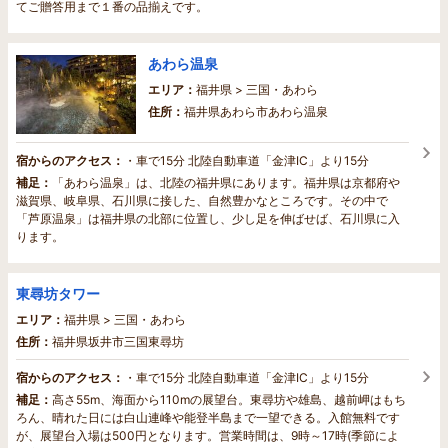
てご贈答用まで１番の品揃えです。
あわら温泉
エリア：
福井県 > 三国・あわら
住所：
福井県あわら市あわら温泉
宿からのアクセス：
・車で15分 北陸自動車道「金津IC」より15分
補足：
「あわら温泉」は、北陸の福井県にあります。福井県は京都府や
滋賀県、岐阜県、石川県に接した、自然豊かなところです。その中で
「芦原温泉」は福井県の北部に位置し、少し足を伸ばせば、石川県に入
ります。
東尋坊タワー
エリア：
福井県 > 三国・あわら
住所：
福井県坂井市三国東尋坊
宿からのアクセス：
・車で15分 北陸自動車道「金津IC」より15分
補足：
高さ55m、海面から110mの展望台。東尋坊や雄島、越前岬はもち
ろん、晴れた日には白山連峰や能登半島まで一望できる。入館無料です
が、展望台入場は500円となります。営業時間は、9時～17時(季節によ