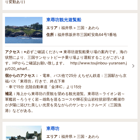
り変動あり)
東尋坊観光遊覧船
エリア：
福井県 > 三国・あわら
住所：
福井県坂井市三国町安島64号1番地
アクセス：
※必ずご確認ください※ 東尋坊遊覧船乗り場の案内です。海の
状態により、三国サンセットビーチ乗り場より運航することがございま
す。HPからご確認お願い致します。 http://www.toujinbou-yuransen.j
p/020_wharf…
宿からのアクセス：
・電車、バス他で25分 えちぜん鉄道：三国駅から京
福バス「東尋坊」行きで、終点下車
・車で15分 北陸自動車道「金津IC」より15分
補足：
海上から東尋坊の景観を望める観光遊覧。東尋坊～ライオン岩～
軍艦岩～ろうそく岩～雄島を巡るコースや輝石安山岩柱状節理の断崖巾
が夕陽に浴びた美しい光景を見ながらのサンセットクルーズ（三国漁
港）などがある。
東尋坊
エリア：
福井県 > 三国・あわら