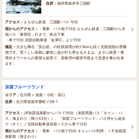
住所：
福井県坂井市三国町
アクセス：
えちぜん鉄道 三国駅 バス 10分
宿からのアクセス：
・電車、バス他で15分 えちぜん鉄道：三国駅から京
福バス「東尋坊」行きで、終点下車
・車で15分 北陸自動車道「金津IC」より15分
補足：
大きな輝石「安山岩」の柱状節理が約1.5kmも続く北陸屈指の景勝
地です。荒々しい岩肌に豪快に波が打ち寄せるさまは、まさに絶景！東
尋坊タワーからの展望も絶景で、若狭湾や能登半島まで見渡す事が出来
ます。
加賀フルーツランド
エリア：
石川県 > 加賀・小松・辰口
住所：
石川県加賀市豊町イ59-1
アクセス：
JR加賀温泉駅からバスで35分（加賀周遊バス「キャン・バ
ス」海まわり（帰り43分））、「加賀フルーツランド」バス停から徒歩
で（すぐ）／北陸自動車道加賀ＩＣから車で12分
宿からのアクセス：
・電車、バス他で35分 キャンバス利用：ＪＲ加賀温
泉駅前（海まわり）