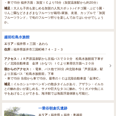
・車で15分 福井方面：加賀ＩＣより15分（加賀温泉駅から約20分）
補足：
大人も子供も楽しめる加賀の人気スポット♪イチゴ園・ぶどう園・
りんご園などさまざまなフルーツが栽培♪家族、友達、カップルで「加賀
フルーツランド」で旬のフルーツ狩りを楽しんでみてはいかがでしょう
か。
越前松島水族館
エリア：
福井県 > 三国・あわら
住所：
福井県坂井市三国町崎７４－２－３
アクセス：
ＪＲ芦原温泉駅から京福バスで３０分 松島水族館前下車す
ぐ／北陸自動車道 金津（かなづ）ＩＣより東尋坊方面へ２０分
宿からのアクセス：
・電車、バス他で30分 JR北陸本線「芦原温泉」駅
より京福バス「松島水族館前」下車
・車で15分 当宿から車で15分。最寄のＩＣは北陸自動車道「金津IC」
補足：
イルカショーやペンギンの散歩タイムがあり、アザラシ・イルカ
との触れ合いが楽しめる。サメや巨大なタコに触れ、ウミガメや魚にエ
サをあげることができる。海洋館では海面浮遊体験も可能だ。
一乗谷朝倉氏遺跡
エリア：
福井県 > 福井・奥越前