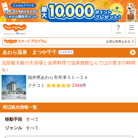
じゃらん
お得な特典をみる
あわら温泉 まつや千千
北陸最大級の大浴場と会席料理で温泉旅館ならではの寛ぎの時間
を♪
福井県あわら市舟津３１―２４
クチコミ
2344
件
周辺観光情報一覧
移動手段
すべて
ジャンル
すべて