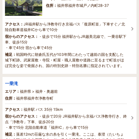
住所：
福井県福井市城戸ノ内町28-37
アクセス：
JR福井駅から浄教寺行き京福バス「復原町並」下車すぐ／北
陸自動車道福井ICから車で10分
宿からのアクセス：
・徒歩で15分 福井駅からJR越美北線で、一乗谷駅下
車、徒歩15分
・車で45分 宿から車で45分
補足：
戦国時代に朝倉氏五代が103年間にわたって越前の国を支配した
城下町跡。武家屋敷・寺院・町屋・職人屋敷や道路に至るまで町並がほ
ぼ完全な姿で発掘され、国の特別史跡・特別名勝に指定されています。
一乗滝
エリア：
福井県 > 福井・奥越前
住所：
福井県福井市浄教寺町
アクセス：
福井駅 バス 35分 15km
宿からのアクセス：
・徒歩で20分 JR福井駅から京福バス浄教寺行き、終
点「浄教寺」下車、徒歩20分
・車で15分 北陸自動車道「福井IC」から車で15分
補足：
落差12mの荘厳な水の糸を引く一乗滝。ここは、泰澄（たいちょ