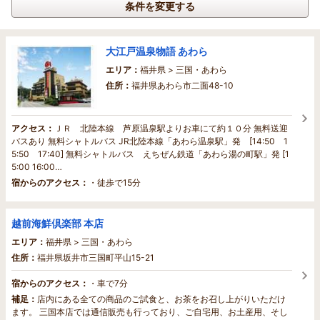
条件を変更する
大江戸温泉物語 あわら
エリア：
福井県 > 三国・あわら
住所：
福井県あわら市二面48-10
アクセス：
ＪＲ 北陸本線 芦原温泉駅よりお車にて約１０分 無料送迎
バスあり 無料シャトルバス JR北陸本線「あわら温泉駅」発 [14:50 1
5:50 17:40] 無料シャトルバス えちぜん鉄道「あわら湯の町駅」発 [1
5:00 16:00…
宿からのアクセス：
・徒歩で15分
越前海鮮倶楽部 本店
エリア：
福井県 > 三国・あわら
住所：
福井県坂井市三国町平山15-21
宿からのアクセス：
・車で7分
補足：
店内にある全ての商品のご試食と、お茶をお召し上がりいただけ
ます。 三国本店では通信販売も行っており、ご自宅用、お土産用、そし