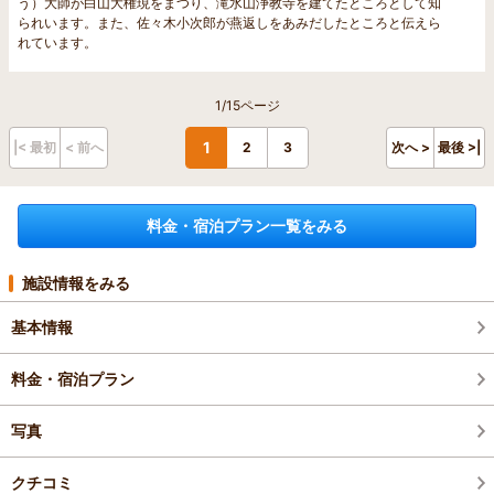
う）大師が白山大権現をまつり、滝水山浄教寺を建てたところとして知
られいます。また、佐々木小次郎が燕返しをあみだしたところと伝えら
れています。
1/15ページ
1
|< 最初
< 前へ
2
3
次へ >
最後 >|
料金・宿泊プラン一覧をみる
施設情報をみる
基本情報
料金・宿泊プラン
写真
クチコミ