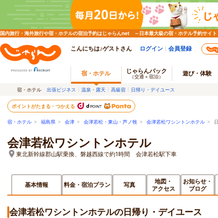
国内旅行・海外旅行や宿・ホテルの宿泊予約はじゃらんnet ～日本最大級の宿・ホテル予約サイト
こんにちは♪ゲストさん
ログイン
会員登録
じゃらんパック
宿・ホテル
遊び・体験
（交通＋宿泊）
宿・ホテル
出張ビジネス
温泉・露天
高級宿
日帰り・デイユース
ポイントがたまる・つかえる
宿・ホテル
>
福島県
>
会津
>
会津若松・東山・芦ノ牧
>
会津若松ワシントンホテル
> 
会津若松ワシントンホテル
東北新幹線郡山駅乗換、磐越西線で約1時間 会津若松駅下車
地図・
お知らせ・
基本情報
料金・宿泊プラン
写真
アクセス
ブログ
会津若松ワシントンホテルの日帰り・デイユース