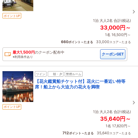
ポイントUP
1泊 大人2名 合計(税込)
33,000円～
1名 16,500円～
660
33,000
ポイント～たまる
スコア～たまる
1,500
最大
円
の
クーポン配布中
クーポンGET
※利用条件あり
ツイン
朝・夕
禁煙ルーム
【花火鑑賞船チケット付】花火に一番近い特等
席！船上から大迫力の花火を満喫
ポイントUP
1泊 大人2名 合計(税込)
35,640円～
1名 17,820円～
712
35,640
ポイント～たまる
スコア～たまる