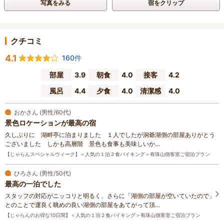
写真をみる
宿をクリップ
クチコミ
4.1
160件
部屋
3.9
朝食
4.0
接客
4.2
風呂
4.4
夕食
4.0
清潔感
4.0
おかさん (男性/60代)
景色ロケーションが最高の宿
久しぶりに 湖畔亭に泊まりました １人でしたが洞爺湖側の部屋ありがとう
ございました しかも高層階 景色も食事も美味しいか…
【じゃらんスペシャルウィーク】＜人気の１泊２食バイキング＞有珠山側客室ご宿泊プラン
ひろさん (男性/50代)
最高の一泊でした
スタッフの対応がニッコリと明るく、さらに「湖側の部屋が空いていたので」
とのことで運良く眺めの良い湖側の部屋をあてがって頂…
【じゃらんのお得な10日間】＜人気の１泊２食バイキング＞有珠山側客室ご宿泊プラン