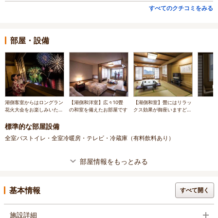
すべてのクチコミをみる
部屋・設備
湖側客室からはロングラン
【湖側和洋室】広々10畳
【湖側和室】畳にはリラッ
花火大会をお楽しみいただ
の和室を備えたお部屋です
クス効果が御座いますどう
けます！
ぞゆったりとお寛ぎ下さい
ませ
標準的な部屋設備
全室バストイレ・全室冷暖房・テレビ・冷蔵庫（有料飲料あり）
部屋情報をもっとみる
基本情報
すべて開く
施設詳細