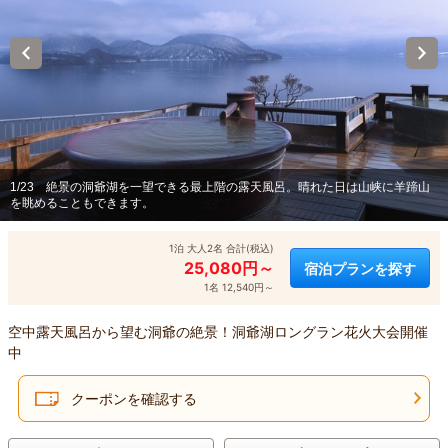
1/23
絶景の洞爺湖を一望できる最上階の露天風呂。晴れた日は山峡に羊蹄山
を眺めることもできます。
1泊 大人2名 合計(税込)
25,080円～
宿泊プランを探す
1名 12,540円～
空中露天風呂から望む洞爺の絶景！洞爺湖ロングラン花火大会開催
中
クーポンを確認する