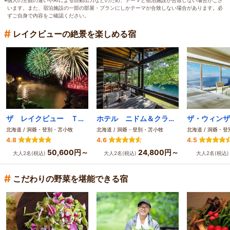
※個人の主観の違いやAIによる自動出力などのため、テーマと宿泊施設が合致しない場合がござ
います。また、宿泊施設の一部の部屋・プランにしかテーマが合致しない場合があります。必
ずご自身で内容をご確認ください。
#
レイクビューの絶景を楽しめる宿
ザ レイクビュー ＴＯＹＡ 乃の風リゾート
ホテル ニドム＆クラシックゴルフコース
北海道 / 洞爺・登別・苫小牧
北海道 / 洞爺・登別・苫小牧
北海道 / 洞爺・
4.8
4.6
4.5
50,600円～
24,800円～
大人2名(税込)
大人2名(税込)
大人2名(税込
#
こだわりの野菜を堪能できる宿