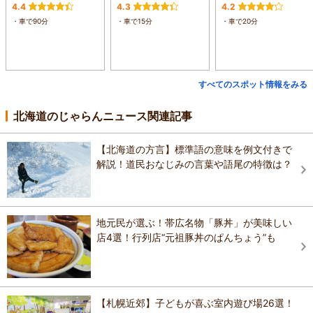
4.4
4.3
4.2
・車で90分
・車で15分
・車で20分
すべてのスポット情報をみる
北海道のじゃらんニュース関連記事
【北海道の方言】標準語の意味を例文付きで
解説！道民おなじみの言葉や語尾の特徴は？
地元民が選ぶ！帯広名物「豚丼」が美味しい
店4選！行列店“元祖豚丼のぱんちょう”も
【札幌近郊】子どもが喜ぶ室内遊び場26選！