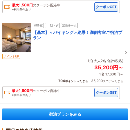
1,500
最大
円
の
クーポン配布中
クーポンGET
※利用条件あり
和洋室
朝・夕
禁煙ルーム
【基本】＜バイキング＞絶景！湖側客室ご宿泊プ
ラン
ポイントUP
1泊 大人2名 合計(税込)
35,200円～
1名 17,600円～
704
35,200
ポイント～たまる
スコア～たまる
1,500
最大
円
の
クーポン配布中
クーポンGET
※利用条件あり
宿泊プランをみる