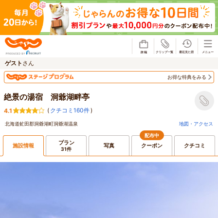
じゃらん
ゲスト
さん
お得な特典をみる
絶景の湯宿 洞爺湖畔亭
(
クチコミ160件
)
4.1
北海道虻田郡洞爺湖町洞爺湖温泉
地図・アクセス
配布中
プラン
施設情報
写真
クーポン
クチコミ
31件