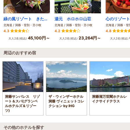
緑の風リゾート きたゆざわ
湯元 ホロホロ山荘
北海道 / 洞爺・登別・苫小牧
北海道 / 洞爺・登別・苫小牧
北海道 / 洞爺・
4.3
4.2
4.8
45,100円～
23,264円～
大人2名(税込)
大人2名(税込)
大人2名(税込)
周辺のおすすめ宿
洞爺サンパレス リゾ
ザ・ウィンザーホテル
洞爺湖万世閣ホテルレ
ート＆スパ(グランベ
洞爺 ヴィニェットコレ
イクサイドテラス
ルホテルズ＆リゾー
クション by IHG
ツ)
その他のホテルを探す