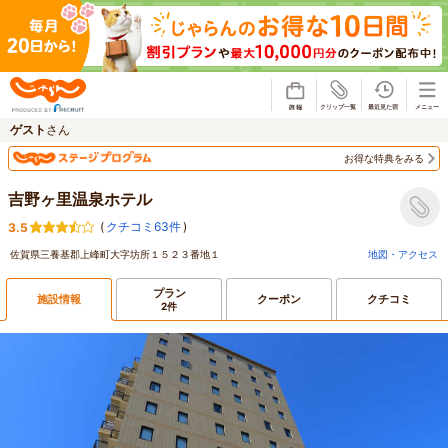
じゃらん
ゲスト
さん
お得な特典をみる
吉野ヶ里温泉ホテル
(
クチコミ63件
)
3.5
佐賀県三養基郡上峰町大字坊所１５２３番地１
地図・アクセス
プラン
施設情報
クーポン
クチコミ
2件