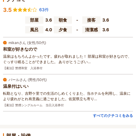
3.5
63件
部屋
3.6
朝食
-
接客
3.6
風呂
4.0
夕食
-
清潔感
3.6
mikanさん (女性/50代)
和室が好きなので
温泉はもちろんよかったです。疲れが取れました！ 部屋は和室が好きなので、
ぐっすり眠ることができました。 ありがとうござい…
【素泊】禁煙和室 入浴券付
パールさん (男性/50代)
温泉付はいい
転勤となり、吉野ケ里での生活のしめくくりまた、当ホテルを利用し、温泉に
より疲れがとれ有意義に過ごせました。佐賀県立ち寄り…
【素泊】禁煙シングルルーム 当日入浴券付
すべてのクチコミをみる
部屋・設備