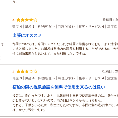
う。
)
投稿日：202
4
部屋
4
風呂
5
料理(朝食)
-
料理(夕食)
-
接客・サービス
4
清潔感
出張にオススメ
部屋については、今回シングルだったが綺麗に準備されており、よく清掃
券付
いると感じました。お風呂は敷地内の温泉を利用することができるのでか
得に宿泊出来たと思います。また利用したいですね。
)
投稿日：202
3
部屋
3
風呂
4
料理(朝食)
-
料理(夕食)
-
接客・サービス
4
清潔感
宿泊の隣の温泉施設を無料で使用出来るのは良い
接客は、良かったです。あと、温泉施設を無料で使用出来るのは、良かっ
少し歩かないといけないので、雨の日はキツイかもしれません。
それと、子供がいるため、和室にしたのですが、布団に髪の毛が付いてい
)
は、かなり残念でした。