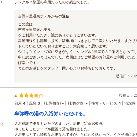
)
シングル２部屋の利用だったのが残念でした。
吉野ヶ里温泉ホテルからの返信
この度は
吉野ヶ里温泉ホテル
をご利用いただき、誠にありがとうございます。
温泉施設やお部屋、接客、駐車場につきましてご満足いただき、またリ
トしていただいておりますこと、大変嬉しく思います。
今回はツイン・和室に空きがなく、シングル2部屋でのご案内となって
申し訳ございませんでした。次回はぜひご希望のお部屋をご利用いただ
ば幸いです。
またのお越しをスタッフ一同、心よりお待ちしております。
返信日：2026
投稿日：202
4
部屋
4
風呂
3
料理(朝食)
-
料理(夕食)
-
接客・サービス
4
清潔感
卑弥呼の湯の入浴券いただける。
入浴施設で夕食もいただきました。唐揚げ定食900円。
入浴
ゆったりしたテーブル配置で落ち着けました。
大浴場はとても綺麗なお湯なんですが、とにかく熱かった。うたせ湯にあ