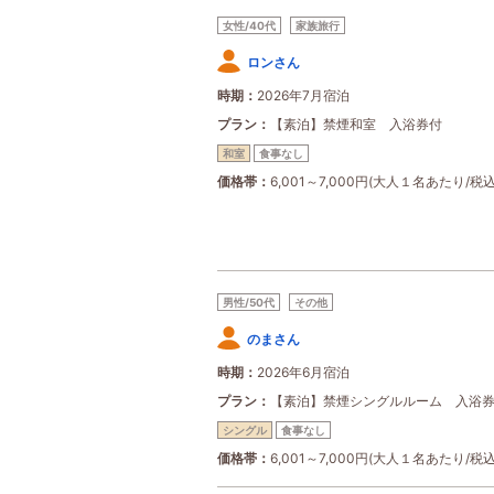
女性/40代
家族旅行
ロンさん
時期
2026年7月宿泊
プラン
【素泊】禁煙和室 入浴券付
和室
食事なし
価格帯
6,001～7,000円(大人１名あたり/税込
男性/50代
その他
のまさん
時期
2026年6月宿泊
プラン
【素泊】禁煙シングルルーム 入浴
シングル
食事なし
価格帯
6,001～7,000円(大人１名あたり/税込