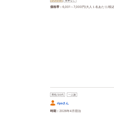
シングル
食事なし
価格帯
6,001～7,000円(大人１名あたり/税込
男性/30代
一人旅
riyoさん
時期
2026年4月宿泊