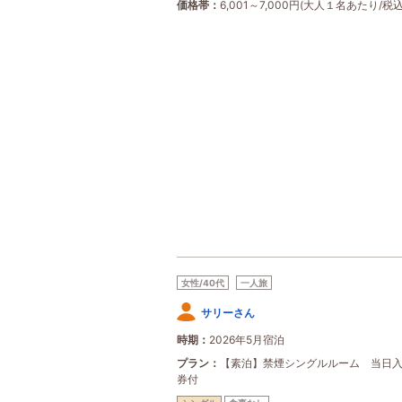
価格帯
6,001～7,000円(大人１名あたり/税込
女性/40代
一人旅
サリーさん
時期
2026年5月宿泊
プラン
【素泊】禁煙シングルルーム 当日
券付