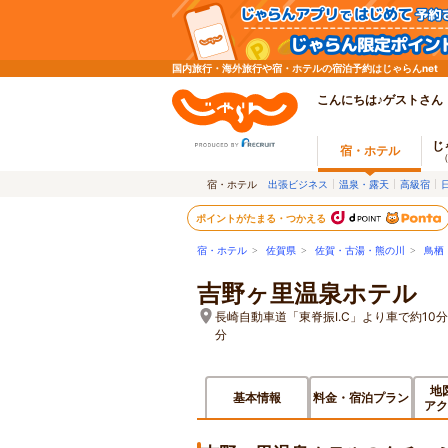
国内旅行・海外旅行や宿・ホテルの宿泊予約はじゃらんnet
こんにちは♪ゲストさん
じ
宿・ホテル
宿・ホテル
出張ビジネス
温泉・露天
高級宿
ポイントがたまる・つかえる
宿・ホテル
>
佐賀県
>
佐賀・古湯・熊の川
>
鳥栖
吉野ヶ里温泉ホテル
長崎自動車道「東脊振I.C」より車で約1
分
地
基本情報
料金・宿泊プラン
アク