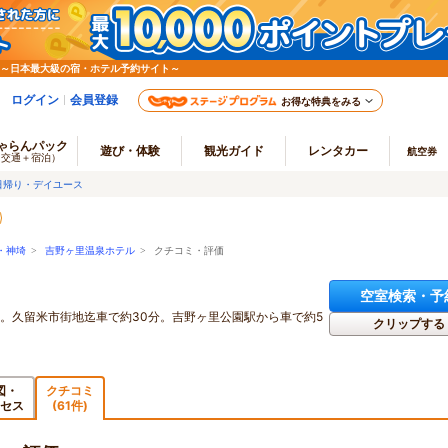
 ～日本最大級の宿・ホテル予約サイト～
ログイン
会員登録
お得な特典をみる
ゃらんパック
遊び・体験
観光ガイド
レンタカー
航空券
（交通＋宿泊）
日帰り・デイユース
・神埼
>
吉野ヶ里温泉ホテル
> クチコミ・評価
空室検索・予
0分。久留米市街地迄車で約30分。吉野ヶ里公園駅から車で約5
クリップする
図・
クチコミ
セス
(61件)