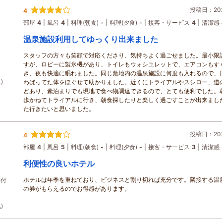
投稿日：202
4
部屋
4
風呂
4
料理(朝食)
-
料理(夕食)
-
接客・サービス
4
清潔感
温泉施設利用してゆっくり出来ました
スタッフの方々も笑顔で対応くださり、気持ちよく過ごせました。最小限
すが、ロビーに製氷機があり、トイレもウォシユレットで、エアコンもす
き、夜も快適に眠れました。同じ敷地内の温泉施設に何度も入れるので、
)
わばってた体をほぐせて助かりました。近くにトライアルやスシロー、道
どあり、素泊まりでも現地で食べ物調達できるので、とても便利でした。
歩かねてトライアルに行き、朝食探したりと楽しく過ごすことが出来まし
た行きたいと思いました。
投稿日：202
4
部屋
4
風呂
5
料理(朝食)
-
料理(夕食)
-
接客・サービス
3
清潔感
利便性の良いホテル
ホテルは年季を重ねており、ビジネスと割り切れば充分です。隣接する温
券付
の券がもらえるのでお得感があります。
)