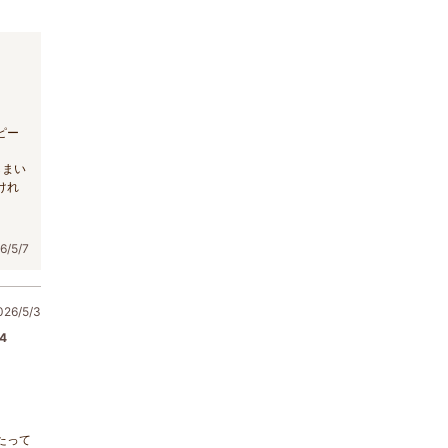
ピー
しまい
けれ
/5/7
6/5/3
4
たって