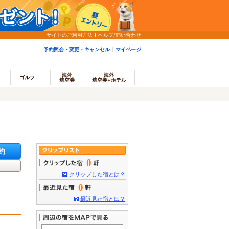
サイトのご利用方法
ヘルプ/問い合わせ
予約照会・変更・キャンセル
マイページ
海外
海外
ゴルフ
航空券
航空券+ホテル
約
0
クリップした宿とは？
0
最近見た宿とは？