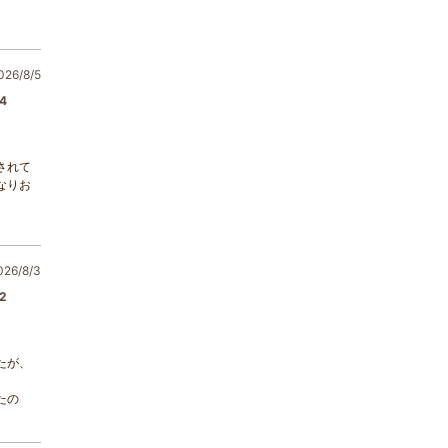
6/8/5
4
されて
なりお
6/8/3
2
たが、
たの