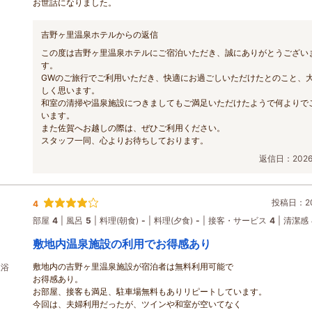
お世話になりました。
吉野ヶ里温泉ホテルからの返信
この度は吉野ヶ里温泉ホテルにご宿泊いただき、誠にありがとうござい
す。
GWのご旅行でご利用いただき、快適にお過ごしいただけたとのこと、
しく思います。
和室の清掃や温泉施設につきましてもご満足いただけたようで何よりで
います。
また佐賀へお越しの際は、ぜひご利用ください。
スタッフ一同、心よりお待ちしております。
返信日：2026/
投稿日：202
4
部屋
4
風呂
5
料理(朝食)
-
料理(夕食)
-
接客・サービス
4
清潔感
敷地内温泉施設の利用でお得感あり
敷地内の吉野ヶ里温泉施設が宿泊者は無料利用可能で
入浴
お得感あり。
お部屋、接客も満足、駐車場無料もありリピートしています。
今回は、夫婦利用だったが、ツインや和室が空いてなく