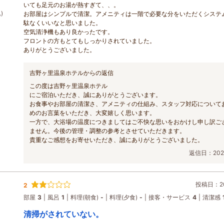
いても足元のお湯が熱すぎて、、。
)
お部屋はシンプルで清潔。アメニティは一階で必要な分をいただくシステ
駄なくいいなと思いました。
空気清浄機もあり良かったです。
フロントの方もとてもしっかりされていました。
ありがとうございました。
吉野ヶ里温泉ホテルからの返信
この度は吉野ヶ里温泉ホテル
にご宿泊いただき、誠にありがとうございます。
お食事やお部屋の清潔さ、アメニティの仕組み、スタッフ対応について
めのお言葉をいただき、大変嬉しく思います。
一方で、大浴場の温度につきましてはご不快な思いをおかけし申し訳ご
ません。今後の管理・調整の参考とさせていただきます。
貴重なご感想をお寄せいただき、誠にありがとうございました。
返信日：2026
投稿日：20
2
部屋
3
風呂
1
料理(朝食)
-
料理(夕食)
-
接客・サービス
4
清潔感
清掃がされていない。