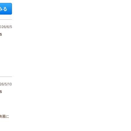
みる
6/6/5
5
6/5/10
5
綺麗に