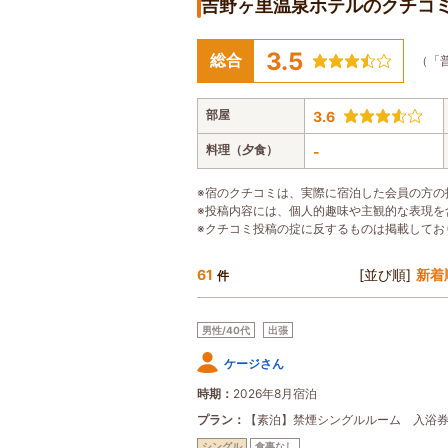
吉野ヶ里温泉ホテルのクチコ
3.5
総合
（「
部屋
3.6
料理（夕食）
-
※宿のクチコミは、実際に宿泊した会員の方の
※投稿内容には、個人的趣味や主観的な表現を
※クチコミ投稿の掟に反するものは掲載してお
61
[並び順]
新着
件
男性/40代
出張
ケージさん
時期
2026年8月宿泊
プラン
【素泊】禁煙シングルルーム 入浴
シングル
食事なし