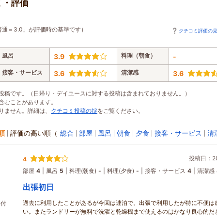
ミ・評価
普通＝3.0」が評価時の基準です）
クチコミ評価の
風呂
料理（朝食）
3.9
-
接客・サービス
清潔感
3.6
3.6
投稿です。（日帰り・デイユースに対する投稿は含まれておりません。）
含むことがあります。
りません。詳細は、
クチコミ投稿の掟
をご覧ください。
順
評価の高い順
（
総合
部屋
風呂
朝食
夕食
接客・サービス
清
投稿日：202
4
部屋
4
風呂
5
料理(朝食)
-
料理(夕食)
-
接客・サービス
4
清潔感
出張初日
過去に利用したことがあるが今回は連泊で。出張で利用したが特に不便は
券付
い。またランドリーが無料で洗濯と乾燥機まで使えるのはかなり良心的だ