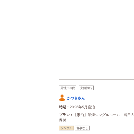
男性/60代
夫婦旅行
かつきさん
時期
2026年5月宿泊
プラン
【素泊】禁煙シングルルーム 当日
券付
シングル
食事なし