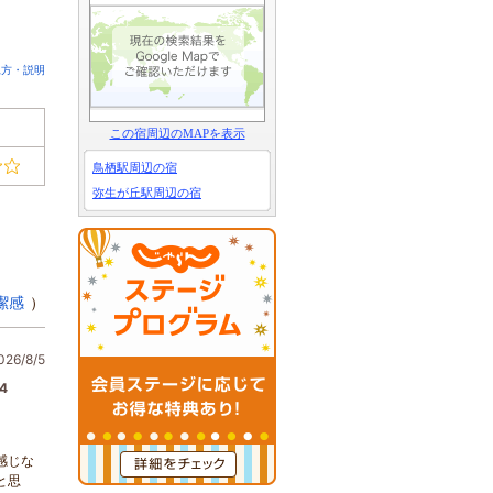
見方・説明
この宿周辺のMAPを表示
鳥栖駅周辺の宿
弥生が丘駅周辺の宿
潔感
）
6/8/5
4
感じな
と思