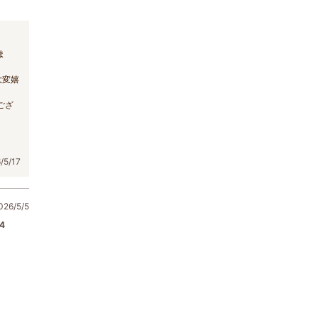
ま
大変嬉
ござ
5/17
6/5/5
4