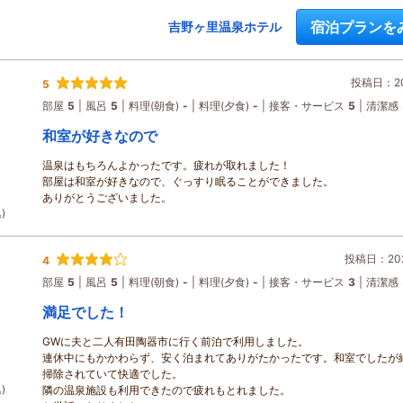
宿泊プランを
吉野ヶ里温泉ホテル
投稿日：202
5
部屋
5
風呂
5
料理(朝食)
-
料理(夕食)
-
接客・サービス
5
清潔感
和室が好きなので
温泉はもちろんよかったです。疲れが取れました！
部屋は和室が好きなので、ぐっすり眠ることができました。
ありがとうございました。
)
投稿日：202
4
部屋
5
風呂
5
料理(朝食)
-
料理(夕食)
-
接客・サービス
3
清潔感
満足でした！
GWに夫と二人有田陶器市に行く前泊で利用しました。
連休中にもかかわらず、安く泊まれてありがたかったです。和室でしたが
掃除されていて快適でした。
)
隣の温泉施設も利用できたので疲れもとれました。