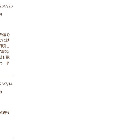
6/7/26
4
設備で
ぐに効
日頃こ
の駅な
朝も散
た。ま
6/7/14
3
泉施設