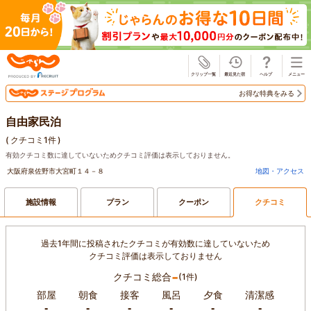
じゃらん
お得な特典をみる
自由家民泊
(
クチコミ1件
)
有効クチコミ数に達していないためクチコミ評価は表示しておりません。
大阪府泉佐野市大宮町１４－８
地図・アクセス
施設情報
プラン
クーポン
クチコミ
過去1年間に投稿されたクチコミが有効数に達していないため
クチコミ評価は表示しておりません
-
クチコミ総合
(1件)
部屋
朝食
接客
風呂
夕食
清潔感
-
-
-
-
-
-