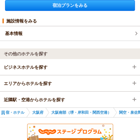
投稿者：
aiaiさん
(女性/40代)
宿泊プランをみる
宿泊プラン：
【素泊まり】和室個室・駅チカお得！シャワーとトイレは共有
部分！
和室
食事なし
宿泊価格帯：
7,001～8,000円(大人一人あたり/税込)
施設情報をみる
基本情報
その他のホテルを探す
ビジネスホテルを探す
エリアからホテルを探す
大阪府
近隣駅・空港からホテルを探す
大阪南部（堺・岸和田・関西空港）
大阪府
宿・ホテル
大阪府
大阪南部（堺・岸和田・関西空港）
関空・泉佐
関空・泉佐野・岬
大阪南部（堺・岸和田・関西空港）
泉佐野駅
関空・泉佐野・岬
井原里駅