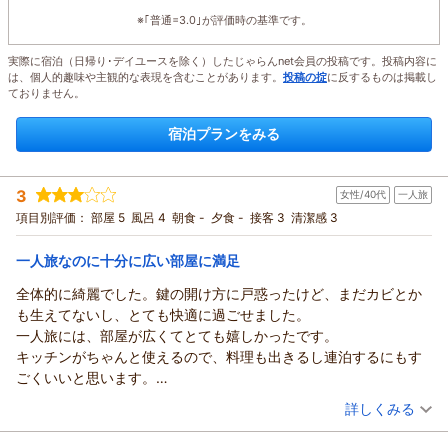
※｢普通=3.0｣が評価時の基準です。
実際に宿泊（日帰り･デイユースを除く）したじゃらんnet会員の投稿です。投稿内容に
は、個人的趣味や主観的な表現を含むことがあります。
投稿の掟
に反するものは掲載し
ておりません。
宿泊プランをみる
3
女性/40代
一人旅
項目別評価：
部屋 5
風呂 4
朝食 -
夕食 -
接客 3
清潔感 3
一人旅なのに十分に広い部屋に満足
全体的に綺麗でした。鍵の開け方に戸惑ったけど、まだカビとか
も生えてないし、とても快適に過ごせました。
一人旅には、部屋が広くてとても嬉しかったです。
キッチンがちゃんと使えるので、料理も出きるし連泊するにもす
ごくいいと思います。
駅からもそんなに遠くないし、静かな住宅街にあるけど、直ぐ近
（投稿日：2026/01/14）
詳しくみる
くに商店街的なアーケードもあって不安もなくよかったです。
宿泊時期：
2025年11月宿泊 (一人旅)
ありがとうございました。