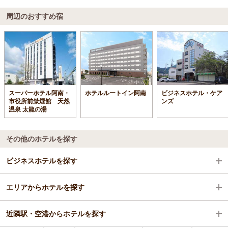
周辺のおすすめ宿
スーパーホテル阿南・
ホテルルートイン阿南
ビジネスホテル・ケア
市役所前禁煙館 天然
ンズ
温泉 太龍の湯
その他のホテルを探す
ビジネスホテルを探す
エリアからホテルを探す
徳島県
近隣駅・空港からホテルを探す
阿南・日和佐・宍喰
徳島県