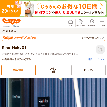
じゃらん
ゲスト
さん
お得な特典をみる
Rino-Haku01
有効クチコミ数に達していないためクチコミ評価は表示しておりません。
徳島県阿南市津乃峰町西分１３７
地図・アクセス
プラン
施設情報
クーポン
3件