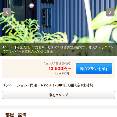
1/5
・【部屋入口】非対面サービスの１棟貸切型お宿です。無人チェックイン
でプライベート重視のお客様に最適
1泊 大人2名 合計(税込)
13,500円～
宿泊プランを探す
1名 6,750円～
リノベーション×民泊＝Rino-Haku●1日1組限定1棟貸切
宿をクリップ
部屋・設備