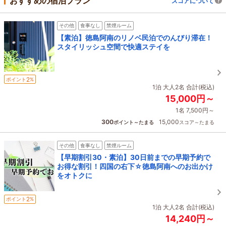
おすすめの宿泊プラン
スコアについて
その他
食事なし
禁煙ルーム
【素泊】徳島阿南のリノベ民泊でのんびり滞在！
スタイリッシュ空間で快適ステイを
2
ポイント
%
1泊 大人2名 合計(税込)
15,000円～
1名 7,500円～
300
15,000
ポイント～たまる
スコア～たまる
その他
食事なし
禁煙ルーム
【早期割引30・素泊】30日前までの早期予約で
お得な割引！四国の右下☆徳島阿南へのお出かけ
をオトクに
2
ポイント
%
1泊 大人2名 合計(税込)
14,240円～