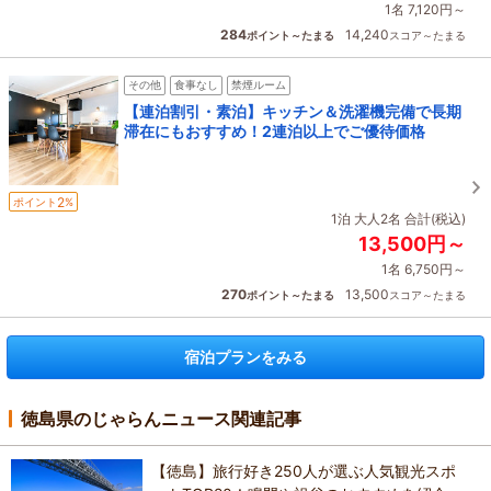
1名 7,120円～
284
14,240
ポイント～たまる
スコア～たまる
その他
食事なし
禁煙ルーム
【連泊割引・素泊】キッチン＆洗濯機完備で長期
滞在にもおすすめ！2連泊以上でご優待価格
2
ポイント
%
1泊 大人2名 合計(税込)
13,500円～
1名 6,750円～
270
13,500
ポイント～たまる
スコア～たまる
宿泊プランをみる
徳島県のじゃらんニュース関連記事
【徳島】旅行好き250人が選ぶ人気観光スポ