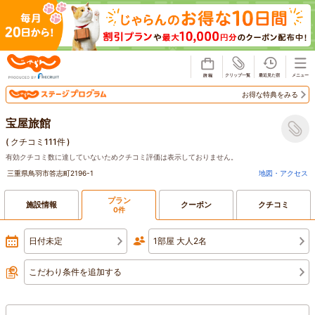
じゃらん
お得な特典をみる
宝屋旅館
(
クチコミ111件
)
有効クチコミ数に達していないためクチコミ評価は表示しておりません。
三重県鳥羽市答志町2196-1
地図・アクセス
プラン
施設情報
クーポン
クチコミ
0件
日付未定
1部屋 大人2名
こだわり条件を追加する