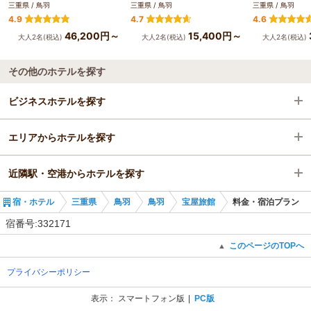
三重県 / 鳥羽
三重県 / 鳥羽
三重県 / 鳥羽
4.9
4.7
4.6
46,200円～
15,400円～
大人2名(税込)
大人2名(税込)
大人2名(税込)
その他のホテルを探す
ビジネスホテルを探す
エリアからホテルを探す
三重県
近隣駅・空港からホテルを探す
鳥羽
三重県
宿・ホテル
三重県
鳥羽
鳥羽
宝屋旅館
料金・宿泊プラン
鳥羽駅
鳥羽
鳥羽駅
宿番号:332171
鳥羽駅
中之郷駅
このページのTOPへ
▲
プライバシーポリシー
志摩赤崎駅
表示：
スマートフォン版
PC版