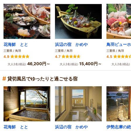
花海鮮 とと
浜辺の宿 かめや
三重県 / 鳥羽
三重県 / 鳥羽
三重県 / 鳥羽
4.9
4.7
4.5
46,200円～
15,400円～
大人2名(税込)
大人2名(税込)
大人2名(税込)
#
貸切風呂でゆったりと過ごせる宿
花海鮮 とと
浜辺の宿 かめや