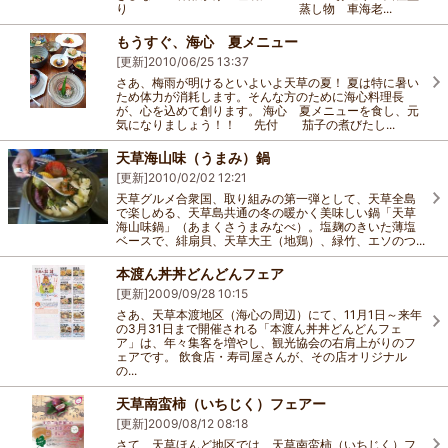
り 蒸し物 車海老...
もうすぐ、海心 夏メニュー
[更新]
2010/06/25 13:37
さあ、梅雨が明けるといよいよ天草の夏！ 夏は特に暑い
ため体力が消耗します。そんな方のために海心料理長
が、心を込めて創ります。 海心 夏メニューを食し、元
気になりましょう！！ 先付 茄子の煮びたし...
天草海山味（うまみ）鍋
[更新]
2010/02/02 12:21
天草グルメ合衆国、取り組みの第一弾として、天草全島
で楽しめる、天草島共通の冬の暖かく美味しい鍋「天草
海山味鍋」（あまくさうまみなべ）。塩麹のきいた薄塩
ベースで、緋扇貝、天草大王（地鶏）、緑竹、エソのつ...
本渡ん丼丼どんどんフェア
[更新]
2009/09/28 10:15
さあ、天草本渡地区（海心の周辺）にて、11月1日～来年
の3月31日まで開催される「本渡ん丼丼どんどんフェ
ア」は、年々集客を増やし、観光協会の右肩上がりのフ
ェアです。 飲食店・寿司屋さんが、その店オリジナル
の...
天草南蛮柿（いちじく）フェアー
[更新]
2009/08/12 08:18
さて、天草ほんど地区では、天草南蛮柿（いちじく）フ