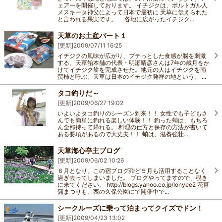
ェアーを開催しております。 イチジクは、ポルトガル人
メスキータ神父によって日本で最初に 天草に伝えられた
と言われる果実です。 各地に広がったイチジク...
天草のお土産パート１
[更新]
2009/07/11 16:25
イチジクの風味が広がり、プチっとした食感が脳を刺激
する。天草飴本舗の代表・明瀬晴彦さんは7年の歳月をか
けてイチジク餅を完成させた。地元の人はイチジクを南
蛮柿と呼ぶ。天草は日本のイチジク発祥の地という。 ...
タコ釣りだ～
[更新]
2009/06/27 19:02
いよいよタコ釣りのシーズン到来！！ 女性でも子どもさ
んでも簡単に釣れる楽しい体験！！ 釣った蛸は、もちろ
ん全部持って帰れる。 料理の仕方と保存の方法が書いて
ある要項があるので大丈夫！！ 蛸は、滋養強壮...
天草海心亭主ブログ
[更新]
2009/06/02 10:26
６月となり、この宿ブログ殆ど５月も活用することなく
過ぎ去ってしまいました。 ブログやってますので、覗き
に来てください。 http://blogs.yahoo.co.jp/lonyee2 花菖
蒲まつりも、西の久保公園にて開催中で...
シークルーズに乗って泊まってクイズでドン！
[更新]
2009/04/23 13:02