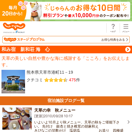
じゃらん
お得な特典をみる
和み宿 新和荘 海 心
天草の美しい自然や豊かな海に感謝する「こころ」をお伝えしま
す。
熊本県天草市港町11－19
クチコミ
475
件
宿泊施設ブログ一覧
天草の幸 秋メニュー
[更新]
2010/09/28 10:17
いよいよ10月より秋メニュー、天草の秋をご堪能下さ
い。 先付け 銀杏と焼き椎茸の胡麻和え
きびなごの甘酢がけ 塩胡瓜 お造り 四種盛