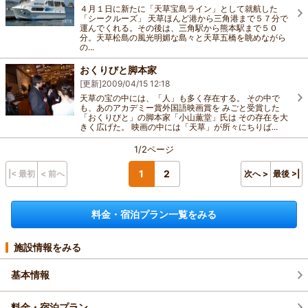
４月１日に新たに「天草宝島ライン」として就航した
「シークルーズ」 天草ほんど港から三角港まで５７分で
運んでくれる。その後は、三角駅から熊本駅まで５０
分。天草松島の風光明媚な島々と天草五橋を眺めながら
の...
おくりびと脚本家
[更新]
2009/04/15 12:18
天草の宝の中には、「人」も多く存在する。 その中で
も、あのアカデミー賞外国語映画賞を みごと受賞した
「おくりびと」の脚本家「小山薫堂」氏は その存在を大
きく広げた。 映画の中には「天草」が所々にちりば...
1/2ページ
1
2
|< 最初
< 前へ
次へ >
最後 >|
料金・宿泊プラン一覧をみる
施設情報をみる
基本情報
料金・宿泊プラン