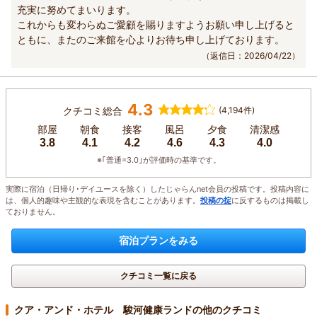
充実に努めてまいります。
これからも変わらぬご愛顧を賜りますようお願い申し上げると
ともに、またのご来館を心よりお待ち申し上げております。
（返信日：2026/04/22）
4.3
クチコミ総合
(4,194件)
部屋
朝食
接客
風呂
夕食
清潔感
3.8
4.1
4.2
4.6
4.3
4.0
※｢普通=3.0｣が評価時の基準です。
実際に宿泊（日帰り･デイユースを除く）したじゃらんnet会員の投稿です。投稿内容に
は、個人的趣味や主観的な表現を含むことがあります。
投稿の掟
に反するものは掲載し
ておりません。
宿泊プランをみる
クチコミ一覧に戻る
クア・アンド・ホテル 駿河健康ランドの他のクチコミ