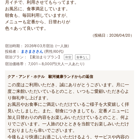
月イチで、利用させてもらってます。
お風呂に、食事満足しています。
朝食も、毎回利用していますが、
メニューも定番から、日替わりが
色々あって良いです。
（投稿日：2026/04/20）
宿泊時期：
2026年03月宿泊 (一人旅)
投稿者：
まさまささん
(男性/60代)
宿泊プラン：
【素泊まりプラン】
和室
食事なし
宿泊価格帯：
7,001～8,000円(大人一人あたり)
クア・アンド・ホテル 駿河健康ランドからの返信
この度はご利用いただき、誠にありがとうございます。月に一
度ご来館いただいているとのこと、いつもご愛顧いただき心よ
り御礼申し上げます。
お風呂やお食事にご満足いただけているご様子を大変嬉しく拝
見いたしました。また、朝食につきましても、定番メニューに
加え日替わりの内容をお楽しみいただけているとのこと、何よ
りでございます。一人旅のひとときを当館でお楽しみいただけ
ておりましたら幸いでございます。
今後もより快適にお過ごしいただけるよう、サービスや内容の