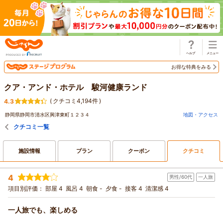
じゃらん
お得な特典をみる
クア・アンド・ホテル 駿河健康ランド
(
クチコミ4,194件
)
4.3
静岡県静岡市清水区興津東町１２３４
地図・アクセス
クチコミ一覧
施設情報
プラン
クーポン
クチコミ
4
男性/60代
一人旅
項目別評価：
部屋 4
風呂 4
朝食 -
夕食 -
接客 4
清潔感 4
一人旅でも、楽しめる