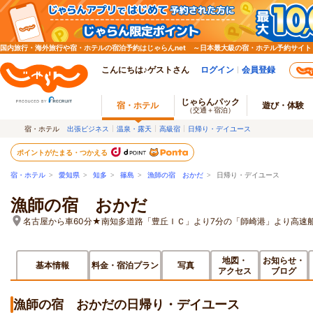
国内旅行・海外旅行や宿・ホテルの宿泊予約はじゃらんnet ～日本最大級の宿・ホテル予約サイト
こんにちは♪ゲストさん
ログイン
会員登録
じゃらんパック
宿・ホテル
遊び・体験
（交通＋宿泊）
宿・ホテル
出張ビジネス
温泉・露天
高級宿
日帰り・デイユース
ポイントがたまる・つかえる
宿・ホテル
>
愛知県
>
知多
>
篠島
>
漁師の宿 おかだ
> 日帰り・デイユース
漁師の宿 おかだ
名古屋から車60分★南知多道路「豊丘ＩＣ」より7分の「師崎港」より高速船
地図・
お知らせ・
基本情報
料金・宿泊プラン
写真
アクセス
ブログ
漁師の宿 おかだの日帰り・デイユース