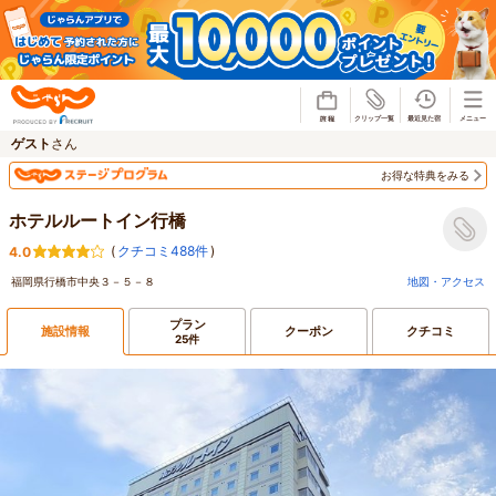
じゃらん
ゲスト
さん
お得な特典をみる
ホテルルートイン行橋
(
クチコミ488件
)
4.0
福岡県行橋市中央３－５－８
地図・アクセス
プラン
施設情報
クーポン
クチコミ
25件