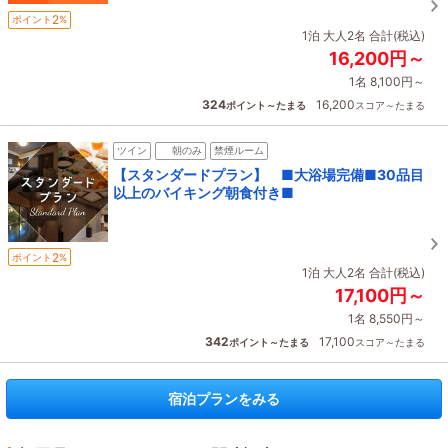
2
ポイント
%
1泊 大人2名 合計(税込)
16,200円～
1名 8,100円～
324
16,200
ポイント～たまる
スコア～たまる
ツイン
朝のみ
禁煙ルーム
【スタンダードプラン】 ■大浴場完備■30品目
以上のバイキング朝食付き■
2
ポイント
%
1泊 大人2名 合計(税込)
17,100円～
1名 8,550円～
342
17,100
ポイント～たまる
スコア～たまる
宿泊プランをみる