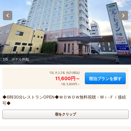
1/5
ホテル外観
1泊 大人2名 合計(税込)
11,600円～
宿泊プランを探す
1名 5,800円～
◆6時30分レストランOPEN◆ＷＯＷＯＷ無料視聴・Wｉ-Ｆｉ接続
可◆
宿をクリップ