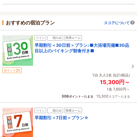
おすすめの宿泊プラン
スコアについて
ツイン
朝のみ
禁煙ルーム
早期割引＜30日前＞プラン♪■大浴場完備■30品
目以上のバイキング朝食付き■
2
ポイント
%
1泊 大人2名 合計(税込)
15,300円～
1名 7,650円～
306
15,300
ポイント～たまる
スコア～たまる
ツイン
朝のみ
禁煙ルーム
早期割引＜7日前＞プラン☆