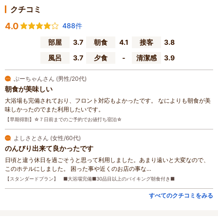
クチコミ
4.0
488件
部屋
3.7
朝食
4.1
接客
3.8
風呂
3.7
夕食
-
清潔感
3.9
ぷーちゃんさん (男性/20代)
朝食が美味しい
大浴場も完備されており、フロント対応もよかったです。 なによりも朝食が美
味しかったのでまた利用したいです。
【早期得割】☆７日前までのご予約でお値打ち宿泊☆
よしさとさん (女性/60代)
のんびり出来て良かったです
日頃と違う休日を過ごそうと思って利用しました。あまり遠いと大変なので、
このホテルにしました。 困った事や近くのお店の事な…
【スタンダードプラン】 ■大浴場完備■30品目以上のバイキング朝食付き■
すべてのクチコミをみる