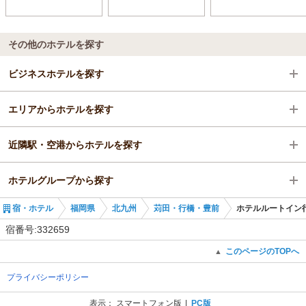
その他のホテルを探す
ビジネスホテルを探す
エリアからホテルを探す
福岡県
近隣駅・空港からホテルを探す
北九州
福岡県
ホテルグループから探す
苅田・行橋・豊前
北九州
行橋駅
宿・ホテル
福岡県
北九州
苅田・行橋・豊前
ホテルルートイン
行橋駅
苅田・行橋・豊前
南行橋駅
全国のルートインホテルズ
宿番号:332659
行橋駅
新田原駅
福岡のルートインホテルズ
このページのTOPへ
▲
プライバシーポリシー
苅田駅
ホテルルートイン門司港
表示：
スマートフォン版
PC版