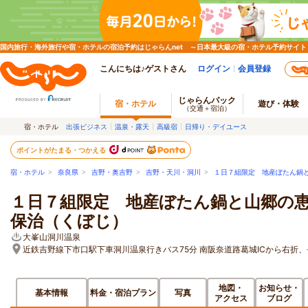
国内旅行・海外旅行や宿・ホテルの宿泊予約はじゃらんnet ～日本最大級の宿・ホテル予約サイト
こんにちは♪ゲストさん
ログイン
会員登録
じゃらんパック
宿・ホテル
遊び・体験
（交通＋宿泊）
宿・ホテル
出張ビジネス
温泉・露天
高級宿
日帰り・デイユース
ポイントがたまる・つかえる
宿・ホテル
>
奈良県
>
吉野・奥吉野
>
吉野・天川・洞川
>
１日７組限定 地産ぼたん鍋
１日７組限定 地産ぼたん鍋と山郷の
保治（くぼじ）
大峯山洞川温泉
近鉄吉野線下市口駅下車洞川温泉行きバス75分 南阪奈道路葛城ICから右折、
地図・
お知らせ・
基本情報
料金・宿泊プラン
写真
アクセス
ブログ