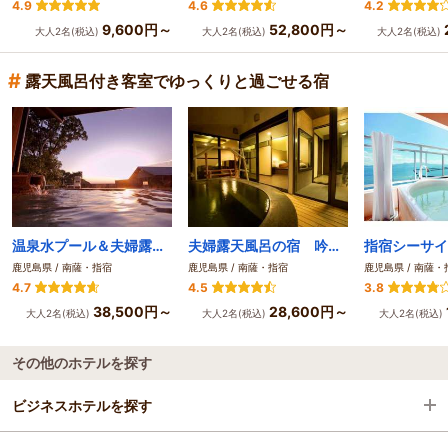
4.9
4.6
4.2
9,600円～
52,800円～
大人2名(税込)
大人2名(税込)
大人2名(税込)
#
露天風呂付き客室でゆっくりと過ごせる宿
温泉水プール＆夫婦露天風呂の離れ宿 悠離庵（ゆりあん）
夫婦露天風呂の宿 吟松(ぎんしょう）
指宿シーサイ
鹿児島県 / 南薩・指宿
鹿児島県 / 南薩・指宿
鹿児島県 / 南薩・
4.7
4.5
3.8
38,500円～
28,600円～
大人2名(税込)
大人2名(税込)
大人2名(税込)
その他のホテルを探す
ビジネスホテルを探す