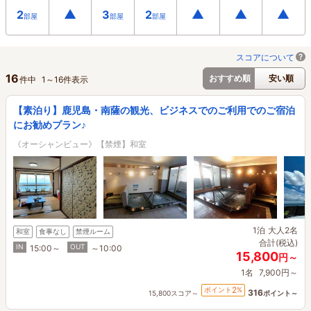
▲
▲
▲
▲
2
3
2
部屋
部屋
部屋
スコアについて
16
おすすめ順
安い順
件中
1
～
16
件表示
【素泊り】鹿児島・南薩の観光、ビジネスでのご利用でのご宿泊
にお勧めプラン♪
《オーシャンビュー》【禁煙】和室
1泊
大人2名
和室
食事なし
禁煙ルーム
合計(税込)
IN
OUT
15:00～
～10:00
15,800
円～
1名
7,900円～
2
ポイント
%
316
15,800スコア～
ポイント～