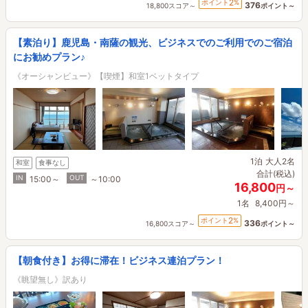
2
ポイント
%
376
18,800スコア～
ポイント～
【素泊り】鹿児島・南薩の観光、ビジネスでのご利用でのご宿泊
にお勧めプラン♪
《オーシャンビュー》【喫煙】和室1ベットタイプ
1泊
大人2名
和室
食事なし
合計(税込)
IN
OUT
15:00～
～10:00
16,800
円～
1名
8,400円～
2
ポイント
%
336
16,800スコア～
ポイント～
【朝食付き】お得に滞在！ビジネス連泊プラン！
《眺望無し》訳あり