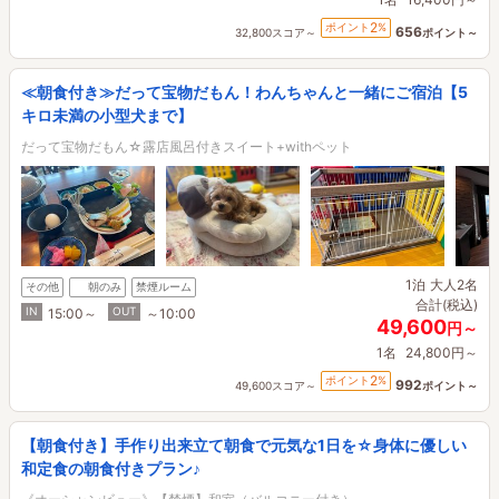
2
ポイント
%
656
32,800スコア～
ポイント～
≪朝食付き≫だって宝物だもん！わんちゃんと一緒にご宿泊【5
キロ未満の小型犬まで】
だって宝物だもん☆露店風呂付きスイート+withペット
1泊
大人2名
その他
朝のみ
禁煙ルーム
合計(税込)
IN
OUT
15:00～
～10:00
49,600
円～
1名
24,800円～
2
ポイント
%
992
49,600スコア～
ポイント～
【朝食付き】手作り出来立て朝食で元気な1日を☆身体に優しい
和定食の朝食付きプラン♪