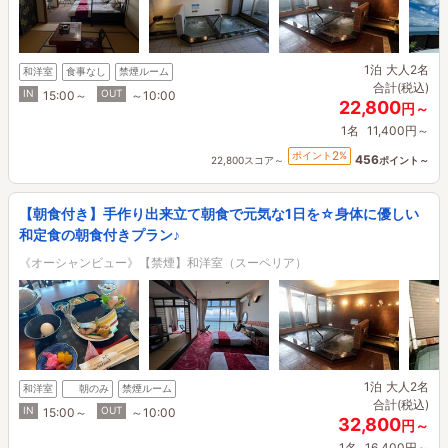
1泊
大人2名
和洋室
食事なし
禁煙ルーム
合計(税込)
IN
OUT
15:00～
～10:00
22,800
円～
1名
11,400円～
2
ポイント
%
456
22,800スコア～
ポイント～
【朝食付き】手作り出来立て朝食で元気な1日を☆身体に優しい
和定食の朝食付きプラン♪
《オーシャンビュー》【禁煙】和洋室（スーペリア）
1泊
大人2名
和洋室
朝のみ
禁煙ルーム
合計(税込)
IN
OUT
15:00～
～10:00
32,800
円～
1名
16,400円～