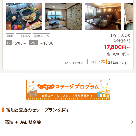
1泊
大人2名
和室
朝のみ
禁煙ルーム
合計(税込)
IN
OUT
15:00～
～10:00
17,800
円～
1名
8,900円～
2
ポイント
%
356
17,800スコア～
ポイント～
宿泊と交通のセットプランを探す
宿泊 ＋ JAL 航空券