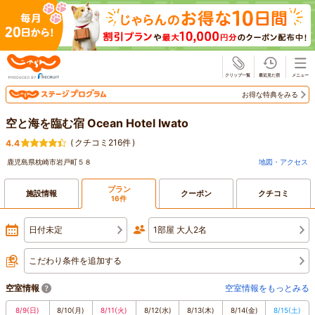
じゃらん
お得な特典をみる
空と海を臨む宿 Ocean Hotel Iwato
(
クチコミ216件
)
4.4
鹿児島県枕崎市岩戸町５８
地図・アクセス
プラン
施設情報
クーポン
クチコミ
16件
日付未定
1部屋 大人2名
こだわり条件を追加する
空室情報
空室情報をもっとみる
8/9
(日)
8/10
(月)
8/11
(火)
8/12
(水)
8/13
(木)
8/14
(金)
8/15
(土)