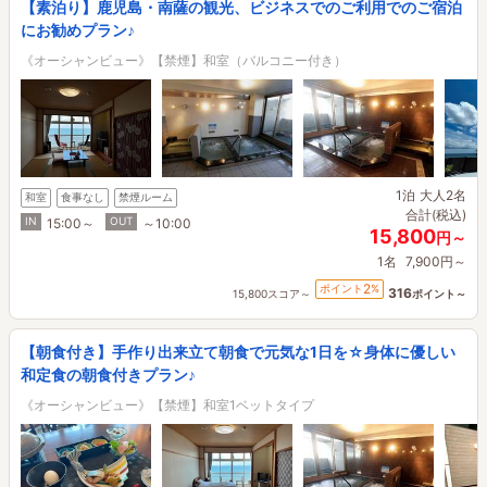
【素泊り】鹿児島・南薩の観光、ビジネスでのご利用でのご宿泊
にお勧めプラン♪
《オーシャンビュー》【禁煙】和室（バルコニー付き）
1泊
大人2名
和室
食事なし
禁煙ルーム
合計(税込)
IN
OUT
15:00～
～10:00
15,800
円～
1名
7,900円～
2
ポイント
%
316
15,800スコア～
ポイント～
【朝食付き】手作り出来立て朝食で元気な1日を☆身体に優しい
和定食の朝食付きプラン♪
《オーシャンビュー》【禁煙】和室1ベットタイプ