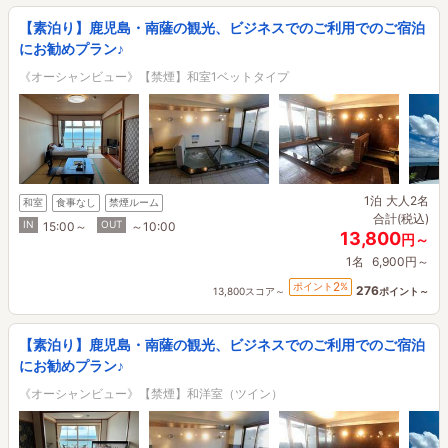
【素泊り】鹿児島・南薩の観光、ビジネスでのご利用でのご宿泊
にお勧めプラン♪
《オーシャンビュー》【禁煙】和室1ベットタイプ
1泊
大人2名
和室
食事なし
禁煙ルーム
合計(税込)
IN
OUT
15:00～
～10:00
13,800
円～
1名
6,900円～
2
ポイント
%
276
13,800スコア～
ポイント～
【素泊り】鹿児島・南薩の観光、ビジネスでのご利用でのご宿泊
にお勧めプラン♪
《オーシャンビュー》【禁煙】和洋室（ツイン）