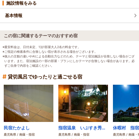
施設情報をみる
基本情報
この宿に関連するテーマのおすすめ宿
※最安料金は、日付未定、1泊1部屋大人2名の料金です。
※ご指定の検索条件に合致しない宿が表示される場合がございます。
※個人の主観の違いやAIによる自動出力などのため、テーマと宿泊施設が合致しない場合がござ
います。また、宿泊施設の一部の部屋・プランにしかテーマが合致しない場合があります。必
ずご自身で内容をご確認ください。
#
貸切風呂でゆったりと過ごせる宿
民宿たかよし
指宿温泉 いぶすき秀水園
休暇村 指宿
鹿児島県 / 南薩・指宿
鹿児島県 / 南薩・指宿
鹿児島県 / 南薩・