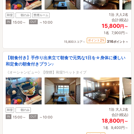
1泊
大人2名
和室
朝のみ
禁煙ルーム
合計(税込)
IN
OUT
15:00～
～10:00
15,800
円～
1名
7,900円～
2
ポイント
%
316
15,800スコア～
ポイント～
【朝食付き】手作り出来立て朝食で元気な1日を☆身体に優しい
和定食の朝食付きプラン♪
《オーシャンビュー》【喫煙】和室1ベットタイプ
1泊
大人2名
和室
朝のみ
合計(税込)
IN
OUT
15:00～
～10:00
18,800
円～
1名
9,400円～