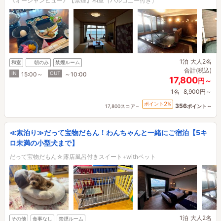
《オーシャンビュー》【禁煙】和室（バルコニー付き）
1泊
大人2名
和室
朝のみ
禁煙ルーム
合計(税込)
IN
OUT
15:00～
～10:00
17,800
円～
1名
8,900円～
2
ポイント
%
356
17,800スコア～
ポイント～
≪素泊り≫だって宝物だもん！わんちゃんと一緒にご宿泊【5キ
ロ未満の小型犬まで】
だって宝物だもん☆露店風呂付きスイート+withペット
1泊
大人2名
その他
食事なし
禁煙ルーム