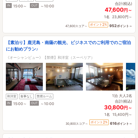
合計(税込)
IN
OUT
15:00～
～10:00
47,600
円～
1名
23,800円～
2
ポイント
%
952
47,600スコア～
ポイント～
【素泊り】鹿児島・南薩の観光、ビジネスでのご利用でのご宿泊
にお勧めプラン♪
《オーシャンビュー》【禁煙】和洋室（スーペリア）
1泊
大人2名
和洋室
食事なし
禁煙ルーム
合計(税込)
IN
OUT
15:00～
～10:00
30,800
円～
1名
15,400円～
2
ポイント
%
616
30,800スコア～
ポイント～