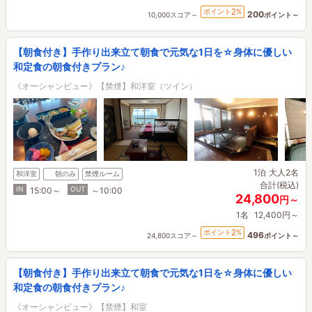
2
ポイント
%
200
10,000スコア～
ポイント～
【朝食付き】手作り出来立て朝食で元気な1日を☆身体に優しい
和定食の朝食付きプラン♪
《オーシャンビュー》【禁煙】和洋室（ツイン）
1泊
大人2名
和洋室
朝のみ
禁煙ルーム
合計(税込)
IN
OUT
15:00～
～10:00
24,800
円～
1名
12,400円～
2
ポイント
%
496
24,800スコア～
ポイント～
【朝食付き】手作り出来立て朝食で元気な1日を☆身体に優しい
和定食の朝食付きプラン♪
《オーシャンビュー》【禁煙】和室