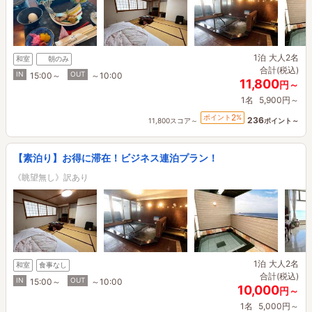
1泊
大人2名
和室
朝のみ
合計(税込)
IN
OUT
15:00～
～10:00
11,800
円～
1名
5,900円～
2
ポイント
%
236
11,800スコア～
ポイント～
【素泊り】お得に滞在！ビジネス連泊プラン！
《眺望無し》訳あり
1泊
大人2名
和室
食事なし
合計(税込)
IN
OUT
15:00～
～10:00
10,000
円～
1名
5,000円～