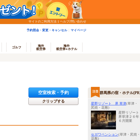
サイトのご利用方法
ヘルプ/問い合わせ
予約照会・変更・キャンセル
マイページ
海外
海外
ゴルフ
航空券
航空券+ホテル
空室検索・予約
群馬県の宿・ホテル[PR
クリップする
星野リゾート 界 草津
(草津・
尻焼・花敷)
星野リゾート
界草津２６年
６月開業
セガワペンション
(草津・尻焼
花敷)