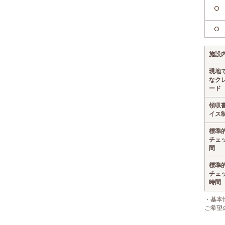
○
○
施設
現地
なク
ード
領収
イス
標準
チェ
間
標準
チェ
時間
・基本
ご希望