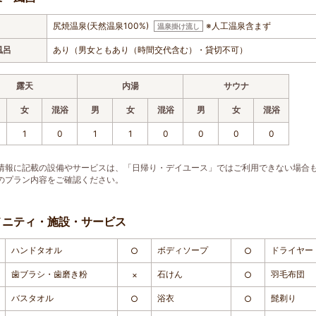
尻焼温泉(天然温泉100%)
※人工温泉含まず
温泉掛け流し
風呂
あり（男女ともあり（時間交代含む）・貸切不可）
露天
内湯
サウナ
女
混浴
男
女
混浴
男
女
混浴
1
0
1
1
0
0
0
0
情報に記載の設備やサービスは、「日帰り・デイユース」ではご利用できない場合
のプラン内容をご確認ください。
メニティ・施設・サービス
ハンドタオル
ボディソープ
ドライヤー
○
○
歯ブラシ・歯磨き粉
石けん
羽毛布団
×
○
バスタオル
浴衣
髭剃り
○
○