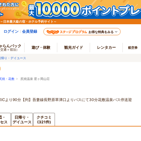
 ～日本最大級の宿・ホテル予約サイト～
ログイン
会員登録
お得な特典をみる
ゃらんパック
遊び・体験
観光ガイド
レンタカー
航空券
（交通＋宿泊）
日帰り・デイユース
尻焼・花敷
> 尻焼温泉 星ヶ岡山荘
保ICより90分【列】吾妻線長野原草津口よりバスにて30分花敷温泉バス停送迎
図・
日帰り・
クチコミ
セス
デイユース
(321件)