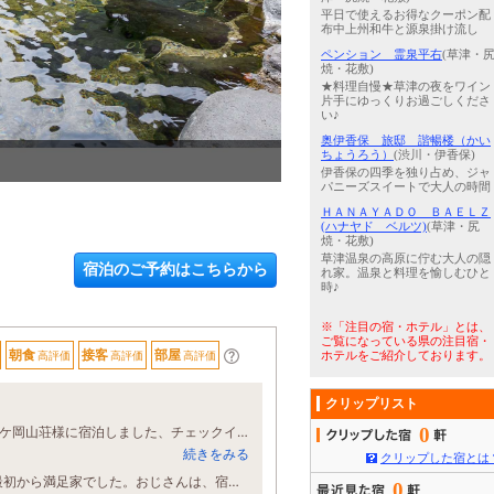
平日で使えるお得なクーポン配
布中上州和牛と源泉掛け流し
ペンション 霊泉平右
(草津・
焼・花敷)
★料理自慢★草津の夜をワイン
片手にゆっくりお過ごしくださ
い♪
奥伊香保 旅邸 諧暢楼（かい
ちょうろう）
(渋川・伊香保)
3
/
5
秋の夕食一例
伊香保の四季を独り占め、ジャ
パニーズスイートで大人の時間
ＨＡＮＡＹＡＤＯ ＢＡＥＬＺ
(ハナヤド ベルツ)
(草津・尻
焼・花敷)
草津温泉の高原に佇む大人の隠
宿泊のご予約はこちらから
れ家。温泉と料理を愉しむひと
時♪
※「注目の宿・ホテル」とは、
ご覧になっている県の注目宿・
朝食
接客
部屋
高評価
高評価
高評価
ホテルをご紹介しております。
クリップリスト
0
夫婦で全国温泉旅行をしており、今回は以前から行きたかった尻焼温泉旅行！ 星ケ岡山荘様に宿泊しました、チェックイン後部屋に入りましたら 畳の上に髪の毛らしきものが数本落ちておりゴミ箱へ捨てましたが、宿泊地ではたまにある事なので仕方ないと思いました。 大浴場の内湯と露天風呂は湯温も丁度よく、落ち着いて入浴出来ました。 ただ、露天風呂の底の部分が所々ぬめりがあり、滑りそうになりましたので、たまにタワシなどで掃除をされた方が良いかも知れませんね。 その他、夕食朝食はとても美味しく、スタッフの接客も申し分なく、とても身体をリフレッシュする事が出来ました！ ありがとうございます。 また、機会がありましたら是非宜しくお願いします。
続きをみる
クリップした宿とは
おじさんと2年ぶりに、お伺いしました。おじさんは、大のお気に入りなので、最初から満足家でした。おじさんは、宿の雰囲気（いろんなところに置かれた花）が好きみたいです。私は、宿のタオルがお気に入りです。「星ヶ岡山荘」と刺繍されているところです。
0