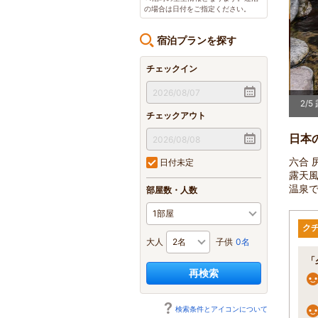
の場合は日付をご指定ください。
宿泊プランを探す
チェックイン
2
/
5
チェックアウト
日本
六合
日付未定
露天
温泉
部屋数・人数
ク
大人
子供
0名
「
再検索
検索条件とアイコンについて