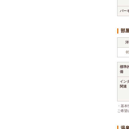
パー
部
洋
0
標準
備
イン
関連
・基本
ご希望
温