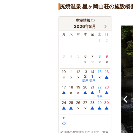
尻焼温泉 星ヶ岡山荘の施設概
空室情報
2026年8月
月
火
水
木
金
土
日
1
2
3
4
5
6
7
8
9
×
×
×
×
10
11
12
13
14
15
16
2
1
×
×
×
×
▲
部屋
部屋
17
18
19
20
21
22
23
1
▲
×
×
▲
▲
▲
部屋
24
25
26
27
28
29
30
▲
▲
×
×
▲
▲
▲
31
○
※1泊時の空室情報となります。連泊