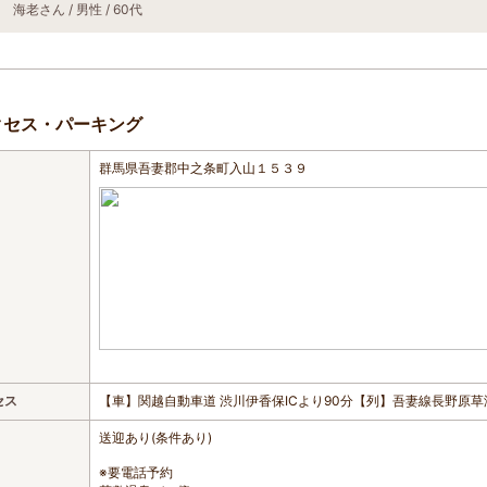
海老さん / 男性 / 60代
クセス・パーキング
群馬県吾妻郡中之条町入山１５３９
セス
【車】関越自動車道 渋川伊香保ICより90分【列】吾妻線長野原
送迎あり(条件あり)
※要電話予約