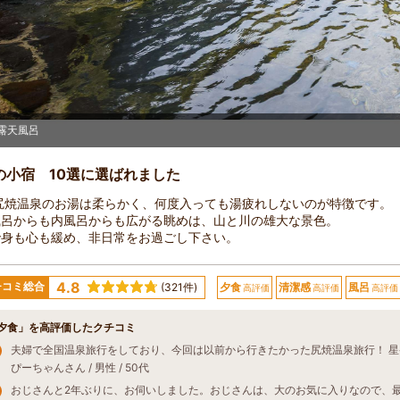
露天風呂
の小宿 10選に選ばれました
 尻焼温泉のお湯は柔らかく、何度入っても湯疲れしないのが特徴です。
風呂からも内風呂からも広がる眺めは、山と川の雄大な景色。
で身も心も緩め、非日常をお過ごし下さい。
4.8
チコミ総合
(321件)
夕食
清潔感
風呂
高評価
高評価
高評価
夕食」を高評価したクチコミ
ぴーちゃんさん / 男性 / 50代