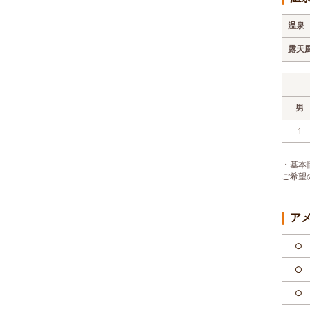
温泉
露天
男
1
・基本
ご希望
ア
○
○
○