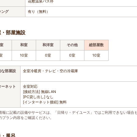
花敷温泉バス停
キング
有り（無料）
屋・部屋施設
室
和室
和洋室
その他
総部屋数
室
10室
0室
0室
10室
的な部屋設
全室冷暖房・テレビ・空の冷蔵庫
ターネット
全室対応
[接続方法] 無線LAN
[PC貸し出し] なし
[インターネット接続] 無料
情報に記載の設備やサービスは、「日帰り・デイユース」ではご利用できない場合
のプラン内容をご確認ください。
泉・風呂