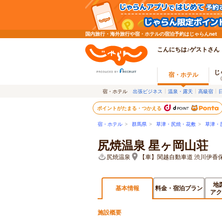
国内旅行・海外旅行や宿・ホテルの宿泊予約はじゃらんnet
こんにちは♪ゲストさん
じ
宿・ホテル
宿・ホテル
出張ビジネス
温泉・露天
高級宿
ポイントがたまる・つかえる
宿・ホテル
>
群馬県
>
草津・尻焼・花敷
>
草津・
尻焼温泉 星ヶ岡山荘
尻焼温泉
【車】関越自動車道 渋川伊香
地
基本情報
料金・宿泊プラン
アク
施設概要