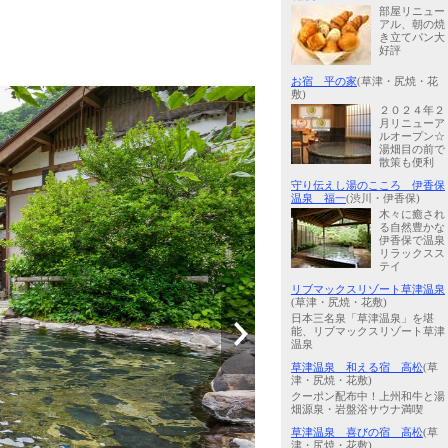
部屋リニュー
アル、朝の焼
き立てパン大
好評
お宿 平の家
(草津・尻焼・花
敷)
２０２４年２
月リニューア
ルオープン☆
湯畑目の前で
散策も便利
守り伝えし湯のこころ 伊香保
温泉 福一
(渋川・伊香保)
木々に癒され
る自然豊かな
伊香保で温泉
リラックスス
テイ
リブマックスリゾート草津温泉
(草津・尻焼・花敷)
日本三名泉「草津温泉」を堪
能、リブマックスリゾート草津
温泉
草津温泉 和える宿 高松
(草
津・尻焼・花敷)
クーポン配布中！上州和牛と湯
畑源泉・岩盤浴サウナ満喫
草津温泉 喜びの宿 高松
(草
津・尻焼・花敷)