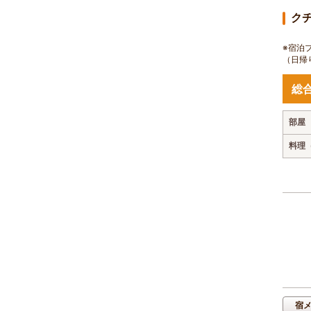
ク
※宿泊
（日帰
総
部屋
料理
宿