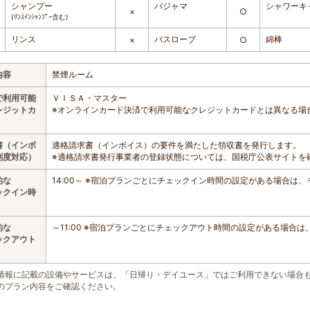
シャンプー
パジャマ
シャワーキ
×
○
(ﾘﾝｽｲﾝｼｬﾝﾌﾟｰ含む)
リンス
バスローブ
綿棒
×
○
内容
禁煙ルーム
で利用可能
ＶＩＳＡ・マスター
レジットカ
※オンラインカード決済で利用可能なクレジットカードとは異なる場
書（インボ
適格請求書（インボイス）の要件を満たした領収書を発行します。
制度対応）
※適格請求書発行事業者の登録状態については、国税庁公表サイトを
的な
14:00～ ※宿泊プランごとにチェックイン時間の設定がある場合は
ックイン時
的な
～11:00 ※宿泊プランごとにチェックアウト時間の設定がある場合
ックアウト
情報に記載の設備やサービスは、「日帰り・デイユース」ではご利用できない場合
のプラン内容をご確認ください。