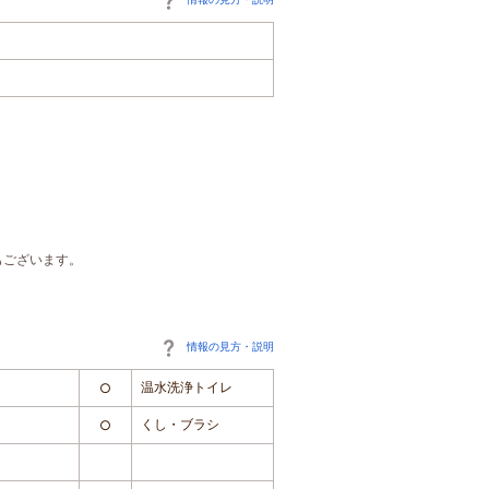
もございます。
情報の見方・説明
温水洗浄トイレ
○
くし・ブラシ
○