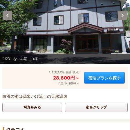
1/23
なごみ湯 白樺
1泊 大人2名 合計(税込)
28,600円～
宿泊プランを探す
1名 14,300円～
白濁の湯は源泉かけ流しの天然温泉
写真をみる
宿をクリップ
クチコミ