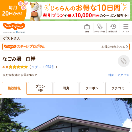
じゃらん
ゲスト
さん
お得な特典をみる
なごみ湯 白樺
(
クチコミ974件
)
4.8
長野県松本市安曇4268-2
地図・アクセス
プラン
施設情報
写真
クーポン
クチコミ
4件