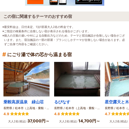
この宿に関連するテーマのおすすめ宿
※最安料金は、日付未定、1泊1部屋大人2名の料金です。
※ご指定の検索条件に合致しない宿が表示される場合がございます。
※個人の主観の違いやAIによる自動出力などのため、テーマと宿泊施設が合致しない場合がござ
います。また、宿泊施設の一部の部屋・プランにしかテーマが合致しない場合があります。必
ずご自身で内容をご確認ください。
#
にごり湯で体の芯から温まる宿
乗鞍高原温泉 緑山荘
るぴなす
長野県 / 松本市（上高地・乗鞍・白骨・野麦峠）
長野県 / 松本市（上高地・乗鞍・白骨・野麦峠）
4.9
4.8
4.7
37,000円～
14,700円～
大人2名(税込)
大人2名(税込)
大人2名(税込)