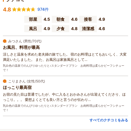
4.8
974件
部屋
4.5
朝食
4.6
接客
4.9
風呂
4.9
夕食
4.8
清潔感
4.6
みつさん (男性/70代)
お風呂、料理が最高
涼しさと温泉を求めた老夫婦の旅でした。 宿のお料理はとてもおいしく、大変
満足いたしました。 また、お風呂は家族風呂として…
乳白色の温泉でのんびりゆったりと♪スタンダードプラン お肉料理は柔らかビーフシチュー
で！
こりまさん (女性/50代)
ほっこり最高宿
お宿の見た目は普通でしたが、中に入るとおかみさんが出迎えてくださり、ほ
っこり。。。 愛想よくとても良い方と言うのが伝わり…
乳白色の温泉でのんびりゆったりと♪スタンダードプラン お肉料理は柔らかビーフシチュー
で！
すべてのクチコミをみる