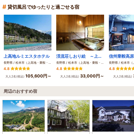
#
貸切風呂でゆったりと過ごせる宿
上高地ルミエスタホテル
渓流荘しおり絵 ～上高地の玄関口・さわんど温泉～
長野県 / 松本市（上高地・乗鞍・白骨・野麦峠）
長野県 / 松本市（上高地・乗鞍・白骨・野麦峠）
4.8
4.8
4.8
105,600円～
33,000円～
大人2名(税込)
大人2名(税込)
大人2名(税込)
周辺のおすすめ宿