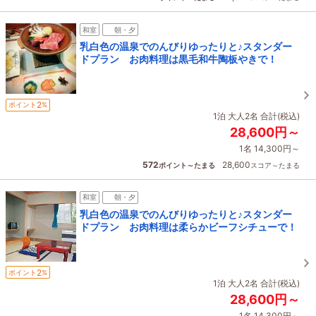
和室
朝・夕
乳白色の温泉でのんびりゆったりと♪スタンダー
ドプラン お肉料理は黒毛和牛陶板やきで！
2
ポイント
%
1泊 大人2名 合計(税込)
28,600円～
1名 14,300円～
572
28,600
ポイント～たまる
スコア～たまる
和室
朝・夕
乳白色の温泉でのんびりゆったりと♪スタンダー
ドプラン お肉料理は柔らかビーフシチューで！
2
ポイント
%
1泊 大人2名 合計(税込)
28,600円～
1名 14,300円～