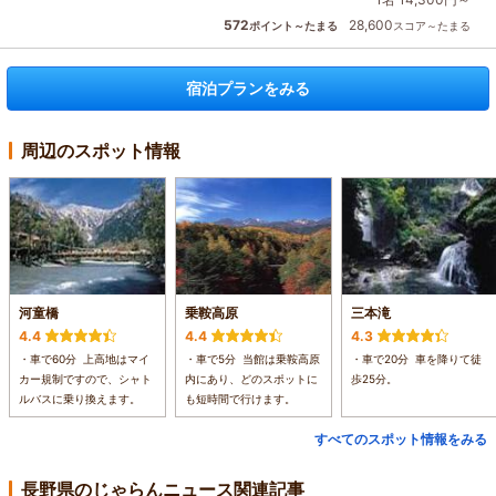
572
28,600
ポイント～たまる
スコア～たまる
宿泊プランをみる
周辺のスポット情報
河童橋
乗鞍高原
三本滝
4.4
4.4
4.3
・車で60分 上高地はマイ
・車で5分 当館は乗鞍高原
・車で20分 車を降りて徒
カー規制ですので、シャト
内にあり、どのスポットに
歩25分。
ルバスに乗り換えます。
も短時間で行けます。
すべてのスポット情報をみる
長野県のじゃらんニュース関連記事