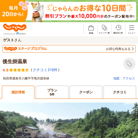
じゃらん
ゲスト
さん
お得な特典をみる
後生掛温泉
(
クチコミ318件
)
4.6
秋田県鹿角市八幡平字熊沢国有林
地図・アクセス
プラン
施設情報
クーポン
クチコミ
5件