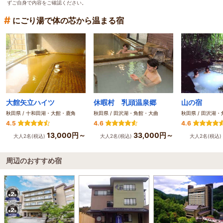
ずご自身で内容をご確認ください。
#
にごり湯で体の芯から温まる宿
大館矢立ハイツ
休暇村 乳頭温泉郷
山の宿
秋田県 / 十和田湖・大館・鹿角
秋田県 / 田沢湖・角館・大曲
秋田県 / 田沢湖
4.5
4.6
4.6
13,000円～
33,000円～
大人2名(税込)
大人2名(税込)
大人2名(税込)
周辺のおすすめ宿