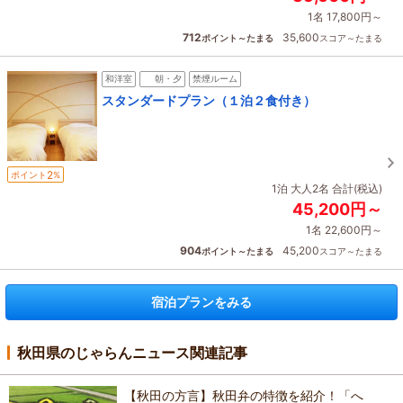
1名 17,800円～
712
35,600
ポイント～たまる
スコア～たまる
和洋室
朝・夕
禁煙ルーム
スタンダードプラン（１泊２食付き）
2
ポイント
%
1泊 大人2名 合計(税込)
45,200円～
1名 22,600円～
904
45,200
ポイント～たまる
スコア～たまる
宿泊プランをみる
秋田県のじゃらんニュース関連記事
【秋田の方言】秋田弁の特徴を紹介！「へ