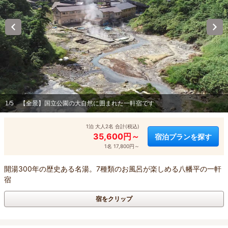
1/5
【全景】国立公園の大自然に囲まれた一軒宿です
1泊 大人2名 合計(税込)
35,600円～
宿泊プランを探す
1名 17,800円～
開湯300年の歴史ある名湯。7種類のお風呂が楽しめる八幡平の一軒
宿
宿をクリップ