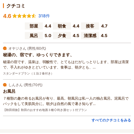
クチコミ
4.6
318件
部屋
4.4
朝食
4.4
接客
4.7
風呂
5.0
夕食
4.5
清潔感
4.5
オヤジさん (男性/60代)
秘湯の、宿です、ゆっくりできます、
秘湯の宿です、温泉は、弱酸性で、とてもはだがしっとりします、部屋は清潔
で、手入れがゆきとどいています、食事は、朝夕とも、…
スタンダードプラン（１泊２食付き）
しんさん (男性/70代)
お風呂
７種類の趣の有るお風呂が有り、最高。朝風呂は私一人の独占風呂。泥風呂で
パックをして美肌気分に。朝夕は自然の風で暑さ知らず…
【秋田得旅】秋田のおすすめ地酒３種◇利き酒セット付プラン
すべてのクチコミをみる