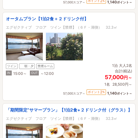
2
ポイント
%
1,140
57,000スコア～
ポイント～
オータムプラン【1泊2食＋２ドリンク付】
エグゼクティブ フロア ツイン【禁煙】（６Ｆ・湖側） 32.3㎡
1泊
大人2名
ツイン
朝・夕
禁煙ルーム
合計(税込)
IN
OUT
15:00～
～12:00
57,000
円～
1名
28,500円～
2
ポイント
%
1,140
57,000スコア～
ポイント～
「期間限定”サマープラン」【1泊2食+２ドリンク付（グラス）】
エグゼクティブ フロア ツイン【禁煙】（６Ｆ・湖側） 32.3㎡