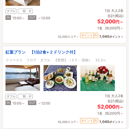
1泊
大人2名
ダブル
朝・夕
合計(税込)
IN
OUT
15:00～
～12:00
52,000
円～
1名
26,000円～
2
ポイント
%
1,040
52,000スコア～
ポイント～
紅葉プラン 【1泊2食+２ドリンク付】
ファースト フロア ダブル 【禁煙】（５Ｆ・湖側） 32.3㎡
1泊
大人2名
ダブル
朝・夕
合計(税込)
IN
OUT
15:00～
～12:00
52,000
円～
1名
26,000円～
2
ポイント
%
1,040
52,000スコア～
ポイント～