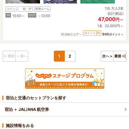
1泊
大人2名
ツイン
朝・夕
禁煙ルーム
合計(税込)
IN
OUT
15:00～
～12:00
47,000
円～
1名
23,500円～
2
ポイント
%
940
47,000スコア～
ポイント～
1
2
|< 最初
< 前へ
次へ >
最後 >|
宿泊と交通のセットプランを探す
宿泊 ＋ JAL/ANA 航空券
施設情報をみる