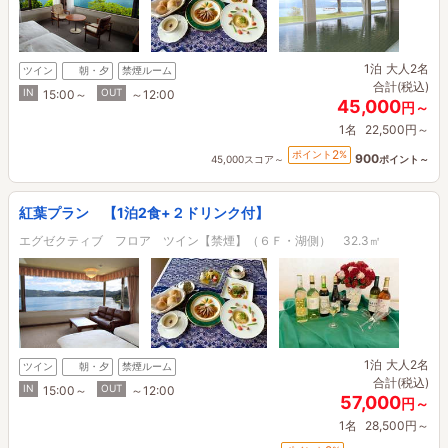
1泊
大人2名
ツイン
朝・夕
禁煙ルーム
合計(税込)
IN
OUT
15:00～
～12:00
45,000
円～
1名
22,500円～
2
ポイント
%
900
45,000スコア～
ポイント～
紅葉プラン 【1泊2食+２ドリンク付】
エグゼクティブ フロア ツイン【禁煙】（６Ｆ・湖側） 32.3㎡
1泊
大人2名
ツイン
朝・夕
禁煙ルーム
合計(税込)
IN
OUT
15:00～
～12:00
57,000
円～
1名
28,500円～