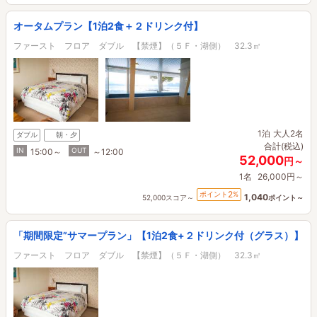
オータムプラン【1泊2食＋２ドリンク付】
ファースト フロア ダブル 【禁煙】（５Ｆ・湖側） 32.3㎡
1泊
大人2名
ダブル
朝・夕
合計(税込)
IN
OUT
15:00～
～12:00
52,000
円～
1名
26,000円～
2
ポイント
%
1,040
52,000スコア～
ポイント～
「期間限定”サマープラン」【1泊2食+２ドリンク付（グラス）】
ファースト フロア ダブル 【禁煙】（５Ｆ・湖側） 32.3㎡