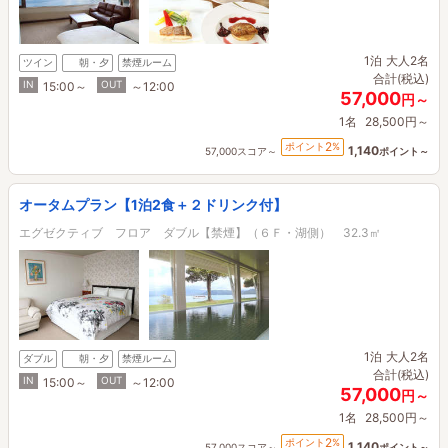
1泊
大人2名
ツイン
朝・夕
禁煙ルーム
合計(税込)
IN
OUT
15:00～
～12:00
57,000
円～
1名
28,500円～
2
ポイント
%
1,140
57,000スコア～
ポイント～
オータムプラン【1泊2食＋２ドリンク付】
エグゼクティブ フロア ダブル【禁煙】（６Ｆ・湖側） 32.3㎡
1泊
大人2名
ダブル
朝・夕
禁煙ルーム
合計(税込)
IN
OUT
15:00～
～12:00
57,000
円～
1名
28,500円～
2
ポイント
%
1,140
57,000スコア～
ポイント～