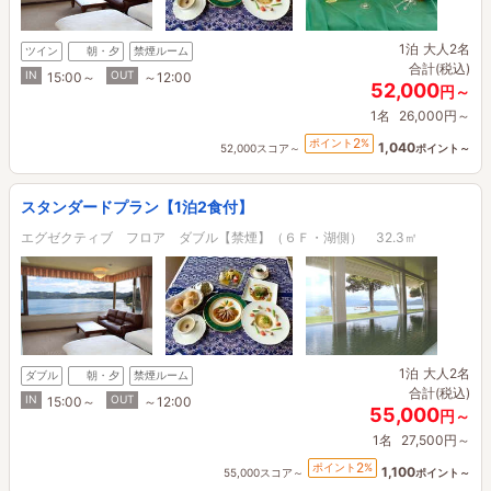
1泊
大人2名
ツイン
朝・夕
禁煙ルーム
合計(税込)
IN
OUT
15:00～
～12:00
52,000
円～
1名
26,000円～
2
ポイント
%
1,040
52,000スコア～
ポイント～
スタンダードプラン【1泊2食付】
エグゼクティブ フロア ダブル【禁煙】（６Ｆ・湖側） 32.3㎡
1泊
大人2名
ダブル
朝・夕
禁煙ルーム
合計(税込)
IN
OUT
15:00～
～12:00
55,000
円～
1名
27,500円～
2
ポイント
%
1,100
55,000スコア～
ポイント～