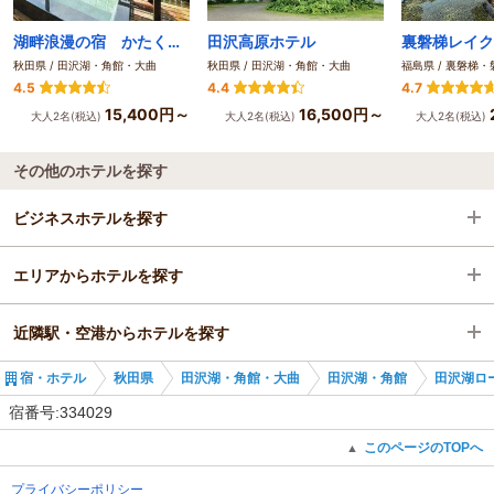
湖畔浪漫の宿 かたくりの花
田沢高原ホテル
秋田県 / 田沢湖・角館・大曲
秋田県 / 田沢湖・角館・大曲
福島県 / 裏磐梯
4.5
4.4
4.7
15,400円～
16,500円～
大人2名(税込)
大人2名(税込)
大人2名(税込)
その他のホテルを探す
ビジネスホテルを探す
エリアからホテルを探す
秋田県
近隣駅・空港からホテルを探す
田沢湖・角館・大曲
秋田県
宿・ホテル
秋田県
田沢湖・角館・大曲
田沢湖・角館
田沢湖ロ
田沢湖・角館
田沢湖・角館・大曲
松葉駅
宿番号:334029
松葉駅
田沢湖・角館
羽後長戸呂駅
このページのTOPへ
▲
プライバシーポリシー