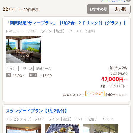
スコアについて
22
おすすめ順
安い順
件中
1
～
20
件表示
「期間限定”サマープラン」【1泊2食+２ドリンク付（グラス）】
レギュラー フロア ツイン【禁煙】（3・４Ｆ 湖側）
1泊
大人2名
ツイン
朝・夕
禁煙ルーム
合計(税込)
IN
OUT
15:00～
～12:00
47,000
円～
1名
23,500円～
2
ポイント
%
940
47,000スコア～
ポイント～
スタンダードプラン【1泊2食付】
エグゼクティブ フロア ツイン【禁煙】（６Ｆ・湖側） 32.3㎡