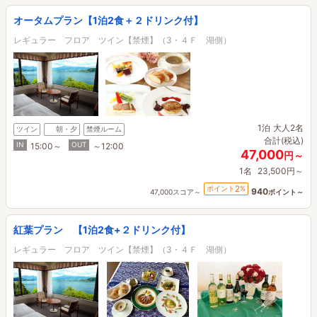
オータムプラン【1泊2食＋２ドリンク付】
レギュラー フロア ツイン【禁煙】（3・４Ｆ 湖側）
1泊
大人2名
ツイン
朝・夕
禁煙ルーム
合計(税込)
IN
OUT
15:00～
～12:00
47,000
円～
1名
23,500円～
2
ポイント
%
940
47,000スコア～
ポイント～
紅葉プラン 【1泊2食+２ドリンク付】
レギュラー フロア ツイン【禁煙】（3・４Ｆ 湖側）