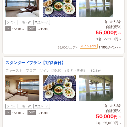
1泊
大人2名
ツイン
朝・夕
禁煙ルーム
合計(税込)
IN
OUT
15:00～
～12:00
55,000
円～
1名
27,500円～
2
ポイント
%
1,100
55,000スコア～
ポイント～
スタンダードプラン【1泊2食付】
ファースト フロア ツイン【禁煙】（５Ｆ・湖側） 32.3㎡
1泊
大人2名
ツイン
朝・夕
禁煙ルーム
合計(税込)
IN
OUT
15:00～
～12:00
50,000
円～
1名
25,000円～