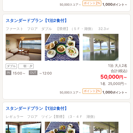
2
ポイント
%
1,000
50,000スコア～
ポイント～
スタンダードプラン【1泊2食付】
ファースト フロア ダブル 【禁煙】（５Ｆ・湖側） 32.3㎡
1泊
大人2名
ダブル
朝・夕
合計(税込)
IN
OUT
15:00～
～12:00
50,000
円～
1名
25,000円～
2
ポイント
%
1,000
50,000スコア～
ポイント～
スタンダードプラン【1泊2食付】
レギュラー フロア ツイン【禁煙】（3・４Ｆ 湖側）