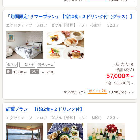
「期間限定”サマープラン」【1泊2食+２ドリンク付（グラス）】
エグゼクティブ フロア ダブル【禁煙】（６Ｆ・湖側） 32.3㎡
1泊
大人2名
ダブル
朝・夕
禁煙ルーム
合計(税込)
IN
OUT
15:00～
～12:00
57,000
円～
1名
28,500円～
2
ポイント
%
1,140
57,000スコア～
ポイント～
紅葉プラン 【1泊2食+２ドリンク付】
エグゼクティブ フロア ダブル【禁煙】（６Ｆ・湖側） 32.3㎡