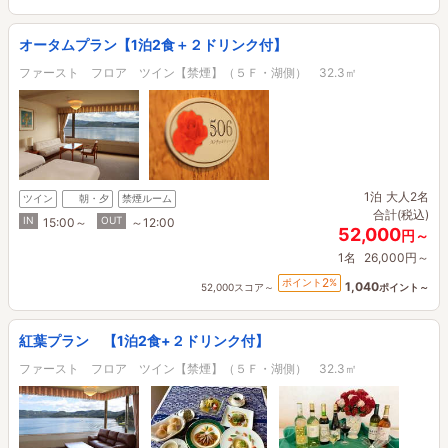
オータムプラン【1泊2食＋２ドリンク付】
ファースト フロア ツイン【禁煙】（５Ｆ・湖側） 32.3㎡
1泊
大人2名
ツイン
朝・夕
禁煙ルーム
合計(税込)
IN
OUT
15:00～
～12:00
52,000
円～
1名
26,000円～
2
ポイント
%
1,040
52,000スコア～
ポイント～
紅葉プラン 【1泊2食+２ドリンク付】
ファースト フロア ツイン【禁煙】（５Ｆ・湖側） 32.3㎡