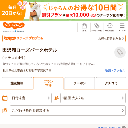
じゃらん
お得な特典をみる
田沢湖ローズパークホテル
(
クチコミ4件
)
有効クチコミ数に達していないためクチコミ評価は表示しておりません。
秋田県仙北市西木町西明寺字潟尻７８
地図・アクセス
プラン
施設情報
クーポン
クチコミ
22件
日付未定
1部屋 大人2名
こだわり条件を追加する