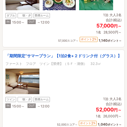
1泊
大人2名
ダブル
朝・夕
禁煙ルーム
合計(税込)
IN
OUT
15:00～
～12:00
57,000
円～
1名
28,500円～
2
ポイント
%
1,140
57,000スコア～
ポイント～
「期間限定”サマープラン」【1泊2食+２ドリンク付（グラス）】
ファースト フロア ツイン【禁煙】（５Ｆ・湖側） 32.3㎡
1泊
大人2名
ツイン
朝・夕
禁煙ルーム
合計(税込)
IN
OUT
15:00～
～12:00
52,000
円～
1名
26,000円～
2
ポイント
%
1,040
52,000スコア～
ポイント～