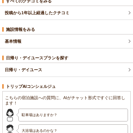
フ一同大変嬉しく思っております。
すべてのクチコミをみる
お世話になりました。
海外からの漂流物ですが冬場は風向きが悪いため多量に流れ着
投稿から1年以上経過したクチコミ
くみたいです。
こまめに清掃を行っているのですがお客様に深いな思いをさせ
てしまったことお詫び申し上げます。これよりは清掃になお一
施設情報をみる
層の注意を払いたいと思います。
貴重なご意見をありがとうございました。次回のご利用を心よ
基本情報
りお待ちしております。
（返信日：2026/04/26）
日帰り・デイユースプランを探す
日帰り・デイユース
トリップAIコンシェルジュ
こちらの宿泊施設への質問に、AIがチャット形式ですぐに回答し
ます！
駐車場はありますか？
大浴場はあるのかな？