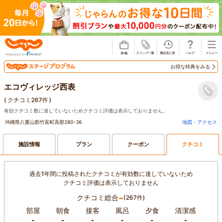
じゃらん
お得な特典をみる
エコヴィレッジ西表
(
クチコミ267件
)
有効クチコミ数に達していないためクチコミ評価は表示しておりません。
沖縄県八重山郡竹富町高那280-36
地図・アクセス
施設情報
プラン
クーポン
クチコミ
過去1年間に投稿されたクチコミが有効数に達していないため
クチコミ評価は表示しておりません
-
クチコミ総合
(267件)
部屋
朝食
接客
風呂
夕食
清潔感
-
-
-
-
-
-