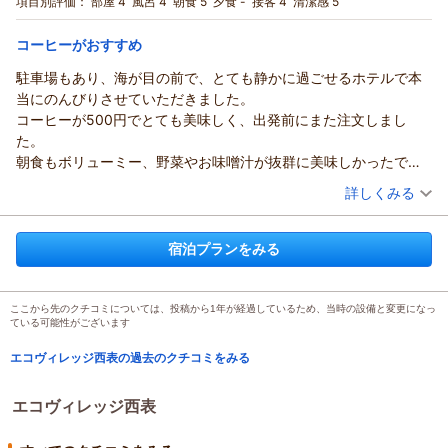
項目別評価：
部屋 4
風呂 4
朝食 5
夕食 -
接客 4
清潔感 5
宿泊価格帯：
30,001円以上(大人一人あたり/税込)
コーヒーがおすすめ
エコヴィレッジ西表からの返信
駐車場もあり、海が目の前で、とても静かに過ごせるホテルで本
この度は当ホテルをご利用いただき、また貴重なご意見をお寄
当にのんびりさせていただきました。
せいただきありがとうございます。
コーヒーが500円でとても美味しく、出発前にまた注文しまし
次回のご滞在がさらに快適なものになるよう努めてまいりま
た。
す。またのご利用をお待ちしております。
朝食もボリューミー、野菜やお味噌汁が抜群に美味しかったで
（返信日：2026/04/26）
す。
（投稿日：2026/02/21）
詳しくみる
2月の西表島は風が吹くと寒いとのことで、掛け物が薄く寒かった
宿泊時期：
2026年02月宿泊 (夫婦旅行)
です。エアコンで調整しましたが、ロビー横に毛布があったよう
投稿者：
ひろさん
(女性/50代)
な？
宿泊プランをみる
宿泊プラン：
【早割60／朝食付】60日前のご予約でお得に！
ツイン
もしかしたら貸してもらえたのかもしれません。
朝のみ
プールサイドで星空鑑賞を楽しみにしていましたが、ハブが生息
宿泊価格帯：
7,001～8,000円(大人一人あたり/税込)
してるので自己責任でとアドバイスされ、なるほど、水辺を好む
ここから先のクチコミについては、投稿から1年が経過しているため、当時の設備と変更になっ
ている可能性がございます
のかと勉強になりました。テラスから十分見られますよと教えて
エコヴィレッジ西表からの返信
いただきました(あいにくの曇り空で見えませんでした)
エコヴィレッジ西表の過去のクチコミをみる
この度は、当ホテルをご利用いただきありがとうございます。
朝の海辺の散歩も風が強かったですが、気持ちよかったです。
また、お忙しい中口コミを投稿いただき誠にありがとうござい
ただ、海外からの漂流物がすごい。ちょっと考えさせられまし
エコヴィレッジ西表
ます。
た。
始めたばかりのコーヒーに関しましてご評価いただき、スタッ
静かにゆっくり過ごすには快適なホテルでした。