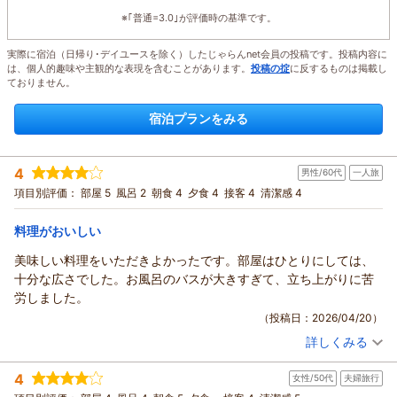
※｢普通=3.0｣が評価時の基準です。
実際に宿泊（日帰り･デイユースを除く）したじゃらんnet会員の投稿です。投稿内容に
は、個人的趣味や主観的な表現を含むことがあります。
投稿の掟
に反するものは掲載し
ておりません。
宿泊プランをみる
4
男性/60代
一人旅
項目別評価：
部屋 5
風呂 2
朝食 4
夕食 4
接客 4
清潔感 4
料理がおいしい
美味しい料理をいただきよかったです。部屋はひとりにしては、
十分な広さでした。お風呂のバスが大きすぎて、立ち上がりに苦
労しました。
（投稿日：2026/04/20）
詳しくみる
宿泊時期：
2026年04月宿泊 (一人旅)
投稿者：
しげちゃんさん
(男性/60代)
4
女性/50代
夫婦旅行
宿泊プラン：
【2食付】 沖琉球創作コースを堪能★静寂と海と満天の星空ー
これが憧れの離島ステイ
ツイン
朝・夕