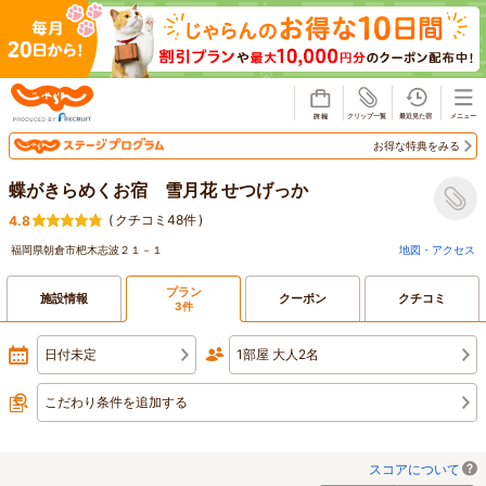
じゃらん
お得な特典をみる
蝶がきらめくお宿 雪月花 せつげっか
(
クチコミ48件
)
4.8
福岡県朝倉市杷木志波２１－１
地図・アクセス
プラン
施設情報
クーポン
クチコミ
3件
日付未定
1部屋 大人2名
こだわり条件を追加する
スコアについて