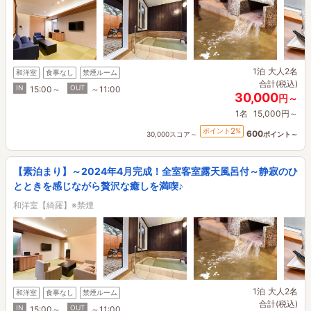
1泊
大人2名
和洋室
食事なし
禁煙ルーム
合計(税込)
IN
OUT
15:00～
～11:00
30,000
円～
1名
15,000円～
2
ポイント
%
600
30,000スコア～
ポイント～
【素泊まり】～2024年4月完成！全室客室露天風呂付～静寂のひ
とときを感じながら贅沢な癒しを満喫♪
和洋室【綺羅】※禁煙
1泊
大人2名
和洋室
食事なし
禁煙ルーム
合計(税込)
IN
OUT
15:00～
～11:00