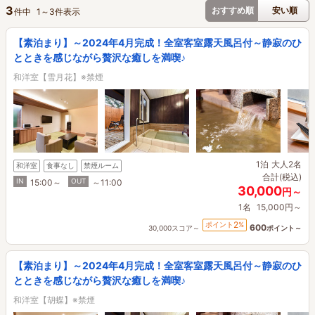
3
おすすめ順
安い順
件中
1
～
3
件表示
【素泊まり】～2024年4月完成！全室客室露天風呂付～静寂のひ
とときを感じながら贅沢な癒しを満喫♪
和洋室【雪月花】※禁煙
1泊
大人2名
和洋室
食事なし
禁煙ルーム
合計(税込)
IN
OUT
15:00～
～11:00
30,000
円～
1名
15,000円～
2
ポイント
%
600
30,000スコア～
ポイント～
【素泊まり】～2024年4月完成！全室客室露天風呂付～静寂のひ
とときを感じながら贅沢な癒しを満喫♪
和洋室【胡蝶】※禁煙