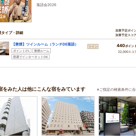
落語会2026
加算予定ポイ
屋タイプ・詳細
加算予定スコ
【禁煙】ツインルーム（ランチDE落語）
440
ポイン
ツイン
ポイント2%
禁煙ルーム
22,000スコ
部屋でインターネットOK
宿をみた人は他にこんな宿をみています
※ご指定の検索条件に