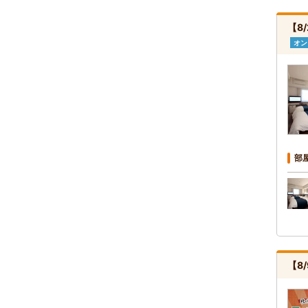
【8
オン
部
【8