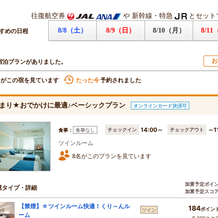
往復航空券
や
新幹線・特急
とセット
8/8（土）
8/9（日）
8/10（月）
8/1
すめの日程
お
宿泊プランがありました。
名がこの宿を見ています
たった今
予約されました
まり★おでかけに最適♪ベーシックプラン
オンラインカード決済可
14:00～
～1
チェックイン
チェックアウト
食事：
食事なし
ツインルーム
8名がこのプランを見ています
加算予定ポイ
屋タイプ・詳細
加算予定スコ
【禁煙】☆ツインルーム快適！くり～んル
184
ポイン
ツイン
ーム