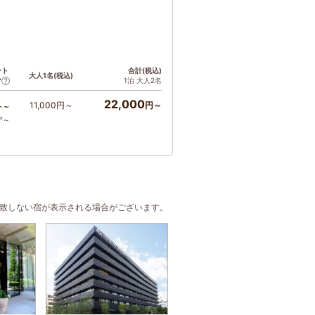
ント
合計(税込)
大人1名(税込)
1泊 大人2名
ア
22,000
11,000円～
円～
ト～
ア～
合致しない宿が表示される場合がございます。