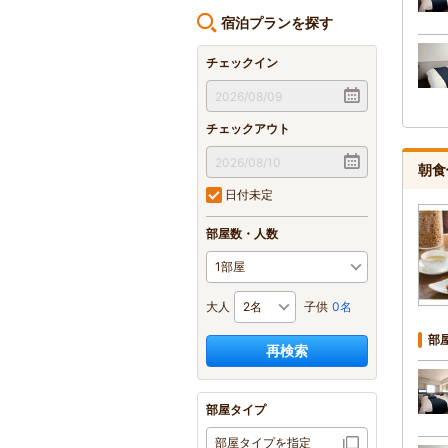
宿泊プランを探す
チェックイン
チェックアウト
朝食
日付未定
部屋数・人数
大人
子供
0名
部
再検索
部屋タイプ
部屋タイプを指定