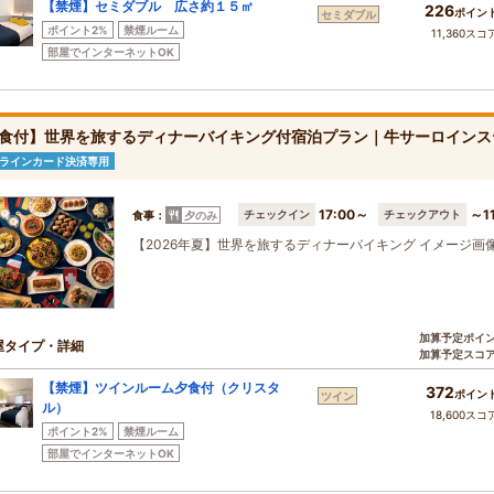
【禁煙】セミダブル 広さ約１５㎡
226
ポイン
セミダブル
ポイント2%
禁煙ルーム
11,360スコ
部屋でインターネットOK
食付】世界を旅するディナーバイキング付宿泊プラン｜牛サーロインス
ラインカード決済専用
17:00～
～11
チェックイン
チェックアウト
食事：
夕のみ
【2026年夏】世界を旅するディナーバイキング イメージ画
加算予定ポイ
屋タイプ・詳細
加算予定スコ
【禁煙】ツインルーム夕食付（クリスタ
372
ポイン
ツイン
ル）
18,600スコ
ポイント2%
禁煙ルーム
部屋でインターネットOK