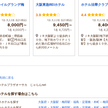
ルイルグランデ梅
大阪東急REIホテル
ホテル法華クラブ
3.9
4.4
1泊 大人2名 合計(税込)
1泊 大人2名 合計(税込)
1泊 大人2名 
8,000円～
9,450円～
8,4
1名 4,000円～
1名 4,725円～
1名 4
下鉄谷町線・堺筋線
ＪＲ大阪駅より徒歩約１
ＪＲ大阪駅/地下
町』 駅②号出口左
０分。地下街ホワイティう
駅】・阪急/阪神【
分・ＪＲ出口は7番出
めだ泉の広場M10右出口か
駅】から徒歩１０分
約５分
ら約100メートル
先頭に戻る
]ホテルプラザオーサカ じゃらんnet
ホテルを探す場合はこちら
スホテルを探す
大阪府
>
大阪駅・梅田駅・福島・淀屋橋・本町
>
梅
からホテルを探す
大阪府
>
大阪駅・梅田駅・福島・淀屋橋・本町
>
梅