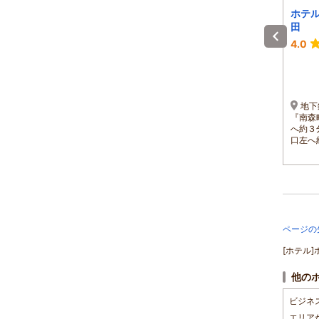
ＪＲ西日本グループ
DEL style 大阪新梅
ホテ
ヴィアイン梅田
田 by Daiwa
田
Roynet Hotel
4.3
4.4
4.0
1泊 大人2名 合計(税込)
1泊 大人2名 合計(税込)
8,440円～
10,000円～
1名 4,220円～
1名 5,000円～
ＪＲ大阪駅 御堂筋南口
JR福島駅徒歩7分。JR大
地
より徒歩約5分、各私鉄・地
阪駅の桜橋出口・西口（新
『南森
下鉄も徒歩圏内と好立
改札）より共に徒歩10分。
へ約３
地！！
口左へ
ページの
[ホテル
他の
ビジネ
エリア