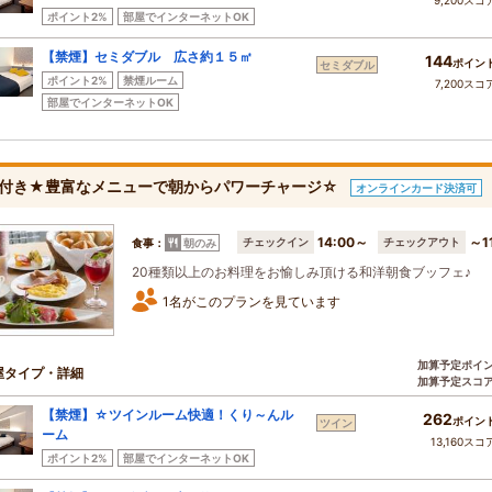
9,200スコ
ポイント2%
部屋でインターネットOK
【禁煙】セミダブル 広さ約１５㎡
144
ポイン
セミダブル
ポイント2%
禁煙ルーム
7,200スコ
部屋でインターネットOK
付き★豊富なメニューで朝からパワーチャージ☆
オンラインカード決済可
14:00～
～1
チェックイン
チェックアウト
食事：
朝のみ
20種類以上のお料理をお愉しみ頂ける和洋朝食ブッフェ♪
1名がこのプランを見ています
加算予定ポイ
屋タイプ・詳細
加算予定スコ
【禁煙】☆ツインルーム快適！くり～んル
262
ポイン
ツイン
ーム
13,160スコ
ポイント2%
部屋でインターネットOK