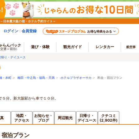
 ～日本最大級の宿・ホテル予約サイト～
ログイン
会員登録
お得な特典をみる
ゃらんパック
遊び・体験
観光ガイド
レンタカー
航空券
（交通＋宿泊）
日帰り・デイユース
橋・本町
>
梅田・中之島・福島・天満
>
ホテルプラザオーサカ
> 料金・宿泊プラン
で５分。新大阪駅から車で１０分。
地図・
お知らせ・
日帰り・
クチコミ
真
周辺観光
アクセス
ブログ
デイユース
(2,902件)
・宿泊プラン