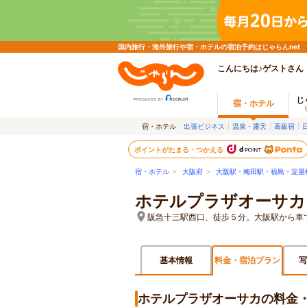
国内旅行・海外旅行や宿・ホテルの宿泊予約はじゃらんnet
こんにちは♪ゲストさん
じ
宿・ホテル
宿・ホテル
出張ビジネス
温泉・露天
高級宿
ポイントがたまる・つかえる
宿・ホテル
>
大阪府
>
大阪駅・梅田駅・福島・淀屋
ホテルプラザオーサカ
阪急十三駅西口、徒歩５分。大阪駅から車
基本情報
料金・宿泊プラン
写
ホテルプラザオーサカの料金