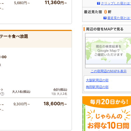
11,360
5,680円～
円～
クリップした宿とは
ト～
ア～
0
最近見た宿とは
テーキ食べ放題
:00
像
この宿周辺のMAPを表示
大阪駅周辺の宿
梅田駅周辺の宿
ント
合計(税込)
大人1名(税込)
1泊 大人2名
ア
18,600
9,300円～
円～
ト～
ア～