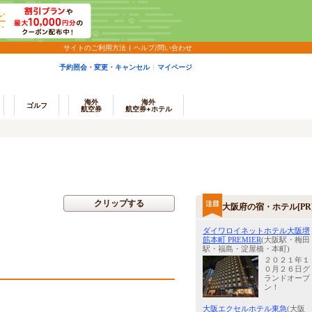
サイトのご利用方法
ヘルプ/問い合わせ
予約照会・変更・キャンセル
マイページ
海外
海外
ゴルフ
航空券
航空券+ホテル
クリップする
大阪府の宿・ホテル[PR
ダイワロイネットホテル大阪堺
筋本町 PREMIER
(大阪駅・梅田
駅・福島・淀屋橋・本町)
２０２１年１
０月２６日グ
ランドオープ
ン！
大阪エクセルホテル東急
(大阪