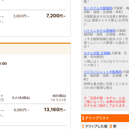
ア～
載！
丸一ホテル大阪梅田
(大阪駅・
田駅・福島・淀屋橋・本町)
7,200
3,600円～
円～
ト～
大阪駅徒歩９分大浴場と夜鳴き
そば♪漫画４１００冊も♪お早目
ア～
に
ハートンホテル西梅田
(大阪駅
梅田駅・福島・淀屋橋・本町)
ＪＲ大阪駅桜橋口徒歩３分！空
港リムジンバス乗場へも徒歩２
分！
ホテル京阪 天満橋
(大阪城・京
橋・市内東部)
１階にはくつろげるフリースペ
1:00
ース有り！
イビスバジェット大阪梅田
(大
駅・梅田駅・福島・淀屋橋・本
町)
時間を最大限に活用！ビジネス
のための最適な拠点
ント
合計(税込)
大人1名(税込)
※「注目の宿・ホテル」とは、
1泊 大人2名
ア
ご覧になっている県の注目宿・
ホテルをご紹介しております。
13,160
6,580円～
円～
ト～
ア～
クリップリスト
0