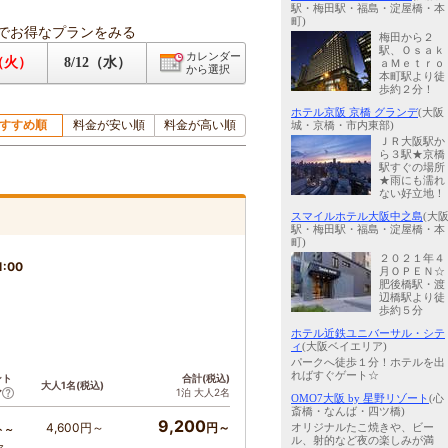
駅・梅田駅・福島・淀屋橋・本
町)
でお得なプランをみる
梅田から２
駅、Ｏｓａｋ
カレンダー
1（火）
8/12（水）
ａＭｅｔｒｏ
から選択
本町駅より徒
歩約２分！
ホテル京阪 京橋 グランデ
(大阪
すすめ順
料金が安い順
料金が高い順
城・京橋・市内東部)
ＪＲ大阪駅か
ら３駅★京橋
駅すぐの場所
★雨にも濡れ
ない好立地！
スマイルホテル大阪中之島
(大
駅・梅田駅・福島・淀屋橋・本
町)
２０２１年４
1:00
月ＯＰＥＮ☆
肥後橋駅・渡
辺橋駅より徒
歩約５分
ホテル近鉄ユニバーサル・シテ
ィ
(大阪ベイエリア)
パークへ徒歩１分！ホテルを出
ればすぐゲート☆
ント
合計(税込)
大人1名(税込)
1泊 大人2名
ア
OMO7大阪 by 星野リゾート
(心
斎橋・なんば・四ツ橋)
9,200
4,600円～
円～
オリジナルたこ焼きや、ビー
ト～
ル、射的など夜の楽しみが満