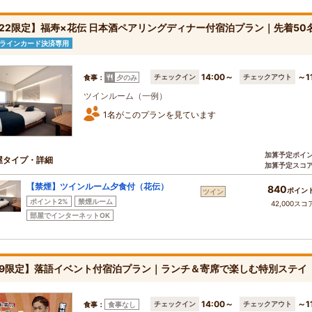
/22限定】福寿×花伝 日本酒ペアリングディナー付宿泊プラン｜先着5
ラインカード決済専用
14:00～
～1
チェックイン
チェックアウト
食事：
夕のみ
ツインルーム（一例）
1名がこのプランを見ています
加算予定ポイ
屋タイプ・詳細
加算予定スコ
【禁煙】ツインルーム夕食付（花伝）
840
ポイン
ツイン
ポイント2%
禁煙ルーム
42,000スコ
部屋でインターネットOK
/9限定】落語イベント付宿泊プラン｜ランチ＆寄席で楽しむ特別ステイ
14:00～
～1
チェックイン
チェックアウト
食事：
食事なし