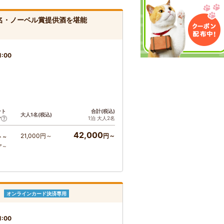
0名・ノーベル賞提供酒を堪能
1:00
ント
合計(税込)
大人1名(税込)
1泊 大人2名
ア
42,000
21,000円～
円～
ト～
ア～
オンラインカード決済専用
1:00