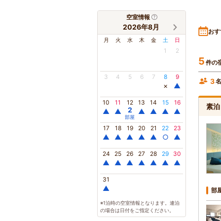
空室情報
2026年8月
おす
月
火
水
木
金
土
日
1
2
5
件の
3
4
5
6
7
8
9
3
×
▲
10
11
12
13
14
15
16
素泊
2
▲
▲
▲
▲
▲
▲
部屋
17
18
19
20
21
22
23
▲
▲
▲
▲
▲
○
▲
24
25
26
27
28
29
30
▲
▲
▲
▲
▲
▲
▲
31
▲
部
※1泊時の空室情報となります。連泊
の場合は日付をご指定ください。