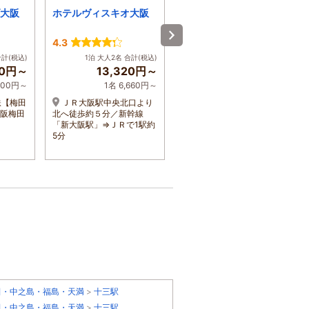
大阪
ホテルヴィスキオ大阪
イビス大阪梅田
4.3
3.9
合計(税込)
1泊 大人2名 合計(税込)
1泊 大人2名 合計(税込)
00円～
13,320円～
8,190円～
,200円～
1名 6,660円～
1名 4,095円～
鉄【梅田
ＪＲ大阪駅中央北口より
JR大阪駅御堂筋口南口・
大阪梅田
北へ徒歩約５分／新幹線
阪急梅田駅より徒歩約５
。
「新大阪駅」⇒ＪＲで1駅約
分。地下鉄梅田駅南改札・
5分
東梅田駅北改札より徒歩約
３分
田・中之島・福島・天満
>
十三駅
田・中之島・福島・天満
>
十三駅