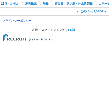
宿・ホテル
鹿児島県
離島
喜界島・徳之島・沖永良部島
コテー
このページのTOPへ
▲
プライバシーポリシー
表示：
スマートフォン版
PC版
(C) Recruit Co., Ltd.