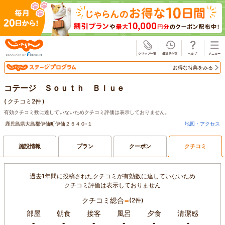
じゃらん
お得な特典をみる
コテージ Ｓｏｕｔｈ Ｂｌｕｅ
(
クチコミ2件
)
有効クチコミ数に達していないためクチコミ評価は表示しておりません。
鹿児島県大島郡伊仙町伊仙２５４０‐１
地図・アクセス
施設情報
プラン
クーポン
クチコミ
過去1年間に投稿されたクチコミが有効数に達していないため
クチコミ評価は表示しておりません
-
クチコミ総合
(2件)
部屋
朝食
接客
風呂
夕食
清潔感
-
-
-
-
-
-