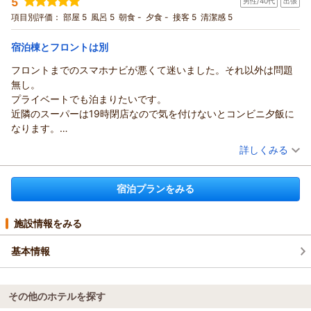
5
男性/40代
出張
投稿者：
あやこさん
(女性/40代)
宿泊プラン：
素泊まり 禁煙 一棟貸し
項目別評価：
部屋 5
風呂 5
朝食 -
夕食 -
ツイン
接客 5
清潔感 5
食事なし
宿泊価格帯：
8,001～9,000円(大人一人あたり/税込)
宿泊棟とフロントは別
コテージ Ｓｏｕｔｈ Ｂｌｕｅ からの返信
フロントまでのスマホナビが悪くて迷いました。それ以外は問題
この度はSouthBlueのご利用ありがとうございました。
無し。
また、ご多忙の中、ご感想を頂きありがとうございます
プライベートでも泊まりたいです。
またのお越しをお待ちしております。
近隣のスーパーは19時閉店なので気を付けないとコンビニ夕飯に
（返信日：2026/05/06）
なります。
ロフトはありますが冬でも暑いと思うので、実質、１階のベッド
（投稿日：2025/09/11）
詳しくみる
で寝る事もなると思います。宿泊は２人までかな。
宿泊時期：
2025年08月宿泊 (出張)
投稿者：
ひでさん
(男性/40代)
宿泊プランをみる
宿泊プラン：
素泊まり 禁煙 一棟貸し
ツイン
食事なし
宿泊価格帯：
9,001～10,000円(大人一人あたり/税込)
施設情報をみる
基本情報
その他のホテルを探す