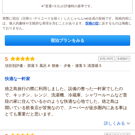
※｢普通=3.0｣が評価時の基準です。
実際に宿泊（日帰り･デイユースを除く）したじゃらんnet会員の投稿です。投稿内容に
は、個人的趣味や主観的な表現を含むことがあります。
投稿の掟
に反するものは掲載し
ておりません。
宿泊プランをみる
5
女性/40代
夫婦旅行
項目別評価：
部屋 5
風呂 4
朝食 -
夕食 -
接客 5
清潔感 5
快適な一軒家
徳之島旅行の際に利用しました。設備の整った一軒家でしたの
で、キッチン、レンジ、洗濯機、冷蔵庫、シャワールームなど普
段の家に住んでいるかのような快適な心地でした。徳之島は
開いている飲食店が皆無なので、スーパーが徒歩圏内にある事は
とても重要だと思います。
（投稿日：2026/05/04）
詳しくみる
宿泊時期：
2026年05月宿泊 (夫婦旅行)