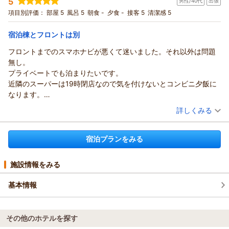
5
男性/40代
出張
投稿者：
あやこさん
(女性/40代)
宿泊プラン：
素泊まり 禁煙 一棟貸し
項目別評価：
部屋 5
風呂 5
朝食 -
夕食 -
ツイン
接客 5
清潔感 5
食事なし
宿泊価格帯：
8,001～9,000円(大人一人あたり/税込)
宿泊棟とフロントは別
コテージ Ｓｏｕｔｈ Ｂｌｕｅ からの返信
フロントまでのスマホナビが悪くて迷いました。それ以外は問題
この度はSouthBlueのご利用ありがとうございました。
無し。
また、ご多忙の中、ご感想を頂きありがとうございます
プライベートでも泊まりたいです。
またのお越しをお待ちしております。
近隣のスーパーは19時閉店なので気を付けないとコンビニ夕飯に
（返信日：2026/05/06）
なります。
ロフトはありますが冬でも暑いと思うので、実質、１階のベッド
（投稿日：2025/09/11）
詳しくみる
で寝る事もなると思います。宿泊は２人までかな。
宿泊時期：
2025年08月宿泊 (出張)
投稿者：
ひでさん
(男性/40代)
宿泊プランをみる
宿泊プラン：
素泊まり 禁煙 一棟貸し
ツイン
食事なし
宿泊価格帯：
9,001～10,000円(大人一人あたり/税込)
施設情報をみる
基本情報
その他のホテルを探す