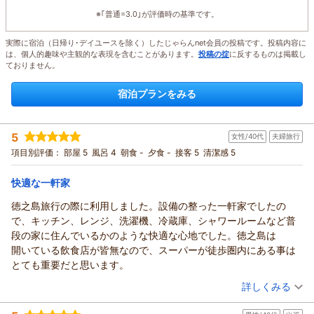
※｢普通=3.0｣が評価時の基準です。
実際に宿泊（日帰り･デイユースを除く）したじゃらんnet会員の投稿です。投稿内容に
は、個人的趣味や主観的な表現を含むことがあります。
投稿の掟
に反するものは掲載し
ておりません。
宿泊プランをみる
5
女性/40代
夫婦旅行
項目別評価：
部屋 5
風呂 4
朝食 -
夕食 -
接客 5
清潔感 5
快適な一軒家
徳之島旅行の際に利用しました。設備の整った一軒家でしたの
で、キッチン、レンジ、洗濯機、冷蔵庫、シャワールームなど普
段の家に住んでいるかのような快適な心地でした。徳之島は
開いている飲食店が皆無なので、スーパーが徒歩圏内にある事は
とても重要だと思います。
（投稿日：2026/05/04）
詳しくみる
宿泊時期：
2026年05月宿泊 (夫婦旅行)