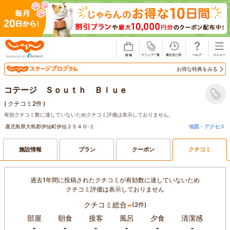
じゃらん
お得な特典をみる
コテージ Ｓｏｕｔｈ Ｂｌｕｅ
(
クチコミ2件
)
有効クチコミ数に達していないためクチコミ評価は表示しておりません。
鹿児島県大島郡伊仙町伊仙２５４０‐１
地図・アクセス
施設情報
プラン
クーポン
クチコミ
過去1年間に投稿されたクチコミが有効数に達していないため
クチコミ評価は表示しておりません
-
クチコミ総合
(2件)
部屋
朝食
接客
風呂
夕食
清潔感
-
-
-
-
-
-