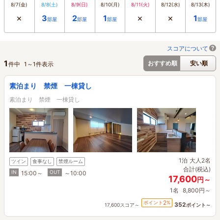
8/7
(金)
8/8
(土)
8/9
(日)
8/10
(月)
8/11
(火)
8/12
(水)
8/13
(木)
×
×
×
3
2
1
1
部屋
部屋
部屋
部屋
スコアについて
1
おすすめ順
安い順
件中
1
～
1
件表示
素泊まり 禁煙 一棟貸し
素泊まり 禁煙 一棟貸し
1泊
大人2名
ツイン
食事なし
禁煙ルーム
合計(税込)
IN
OUT
15:00～
～10:00
17,600
円～
1名
8,800円～
2
ポイント
%
352
17,600スコア～
ポイント～