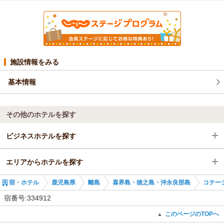
施設情報をみる
基本情報
その他のホテルを探す
ビジネスホテルを探す
エリアからホテルを探す
鹿児島県
宿・ホテル
鹿児島県
離島
喜界島・徳之島・沖永良部島
コテー
離島
鹿児島県
宿番号:334912
喜界島・徳之島・沖永良部島
離島
このページのTOPへ
▲