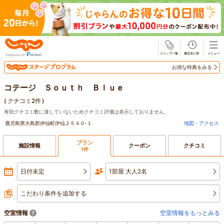
じゃらん
お得な特典をみる
コテージ Ｓｏｕｔｈ Ｂｌｕｅ
(
クチコミ2件
)
有効クチコミ数に達していないためクチコミ評価は表示しておりません。
鹿児島県大島郡伊仙町伊仙２５４０‐１
地図・アクセス
プラン
施設情報
クーポン
クチコミ
1件
日付未定
1部屋 大人2名
こだわり条件を追加する
空室情報
空室情報をもっとみる