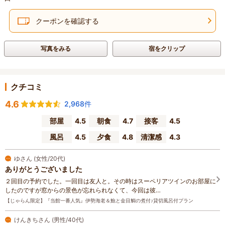
クーポンを確認する
写真をみる
宿をクリップ
クチコミ
4.6
2,968件
部屋
4.5
朝食
4.7
接客
4.5
風呂
4.5
夕食
4.8
清潔感
4.3
ゆさん (女性/20代)
ありがとうございました
２回目の予約でした。一回目は友人と。その時はスーペリアツインのお部屋に
したのですが窓からの景色が忘れられなくて、今回は彼…
【じゃらん限定】『当館一番人気』伊勢海老＆鮑と金目鯛の煮付♪貸切風呂付プラン
けんきちさん (男性/40代)