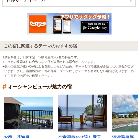
この宿に関連するテーマのおすすめ宿
※最安料金は、日付未定、1泊1部屋大人2名の料金です。
※ご指定の検索条件に合致しない宿が表示される場合がございます。
※個人の主観の違いやAIによる自動出力などのため、テーマと宿泊施設が合致しない場合がござ
います。また、宿泊施設の一部の部屋・プランにしかテーマが合致しない場合があります。必
ずご自身で内容をご確認ください。
#
オーシャンビューが魅力の宿
お宿 花海月
全室源泉かけ流し露天風呂付の宿 いさり火
河津温泉郷 