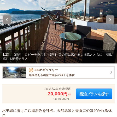
1/23
【館内｜ロビーテラス】［2階］ 目の前に広がる大海原とともに、潮風
感じる絶景テラス
360°ギャラリー
臨場感ある画像で施設の様子を体験
1泊 大人2名 合計(税込)
20,000円～
宿泊プランを探す
1名 10,000円～
水平線に溶けこむ湯浴みを独占。天然温泉と美食に心ほどかれる休
日