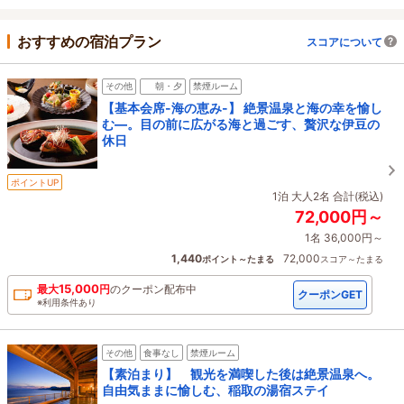
おすすめの宿泊プラン
スコアについて
その他
朝・夕
禁煙ルーム
【基本会席-海の恵み-】 絶景温泉と海の幸を愉し
む―。目の前に広がる海と過ごす、贅沢な伊豆の
休日
ポイントUP
1泊 大人2名 合計(税込)
72,000円～
1名 36,000円～
1,440
72,000
ポイント～たまる
スコア～たまる
15,000
最大
円
の
クーポン配布中
クーポンGET
※利用条件あり
その他
食事なし
禁煙ルーム
【素泊まり】 観光を満喫した後は絶景温泉へ。
自由気ままに愉しむ、稲取の湯宿ステイ