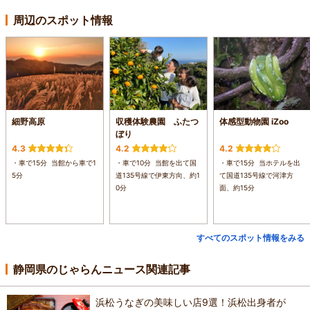
周辺のスポット情報
細野高原
収穫体験農園 ふたつ
体感型動物園 iZoo
ぼり
4.3
4.2
4.2
・車で15分 当館から車で1
・車で10分 当館を出て国
・車で15分 当ホテルを出
5分
道135号線で伊東方向、約1
て国道135号線で河津方
0分
面、約15分
すべてのスポット情報をみる
静岡県のじゃらんニュース関連記事
浜松うなぎの美味しい店9選！浜松出身者が