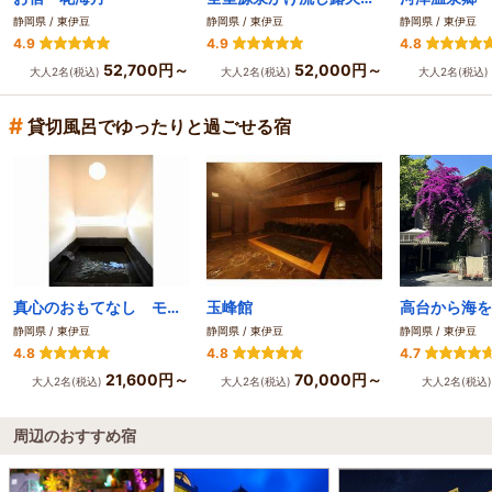
静岡県 / 東伊豆
静岡県 / 東伊豆
静岡県 / 東伊豆
4.9
4.9
4.8
52,700円～
52,000円～
大人2名(税込)
大人2名(税込)
大人2名(税込)
#
貸切風呂でゆったりと過ごせる宿
真心のおもてなし モダン宿坊 禅の湯
玉峰館
静岡県 / 東伊豆
静岡県 / 東伊豆
静岡県 / 東伊豆
4.8
4.8
4.7
21,600円～
70,000円～
大人2名(税込)
大人2名(税込)
大人2名(税込
周辺のおすすめ宿