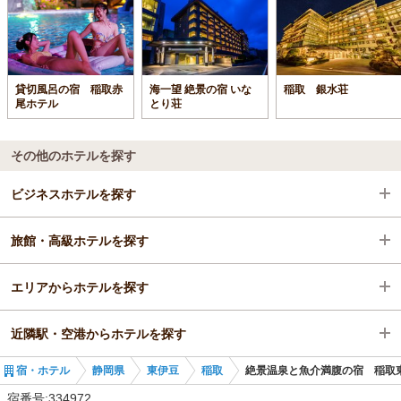
貸切風呂の宿 稲取赤
海一望 絶景の宿 いな
稲取 銀水荘
尾ホテル
とり荘
その他のホテルを探す
ビジネスホテルを探す
旅館・高級ホテルを探す
静岡県
エリアからホテルを探す
東伊豆
静岡県
近隣駅・空港からホテルを探す
稲取
静岡県
宿・ホテル
静岡県
東伊豆
稲取
絶景温泉と魚介満腹の宿 稲取
伊豆稲取駅
東伊豆
伊豆稲取駅
宿番号:334972