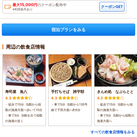
15,000
最大
円
の
クーポン配布中
クーポンGET
※利用条件あり
宿泊プランをみる
周辺の飲食店情報
寿司屋 魚八
手打ちそば 誇宇耶
きんめ処 なぶらとと
4.3
4.3
4.2
・徒歩で15分 当館から稲
・車で5分 当館から135号
・徒歩で15分 当館から稲
取の漁港方面へ歩いて15分
線で下田方面へ約5分
取の漁港方面へ
・車で5分 当館を出て稲取
・車で5分 当館から稲取の
の漁港の近く
漁港方面へ
すべての飲食店情報をみる