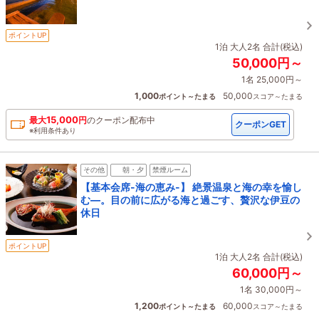
ポイントUP
1泊 大人2名 合計(税込)
50,000円～
1名 25,000円～
1,000
50,000
ポイント～たまる
スコア～たまる
15,000
最大
円
の
クーポン配布中
クーポンGET
※利用条件あり
その他
朝・夕
禁煙ルーム
【基本会席-海の恵み-】 絶景温泉と海の幸を愉し
む―。目の前に広がる海と過ごす、贅沢な伊豆の
休日
ポイントUP
1泊 大人2名 合計(税込)
60,000円～
1名 30,000円～
1,200
60,000
ポイント～たまる
スコア～たまる