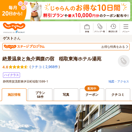
じゃらん
ゲスト
さん
お得な特典をみる
絶景温泉と魚介満腹の宿 稲取東海ホテル湯苑
(
クチコミ2,968件
)
4.6
ハイクラス
静岡県賀茂郡東伊豆町稲取1599-1
地図・アクセス
配布中
プラン
施設情報
写真
クーポン
クチコミ
58件