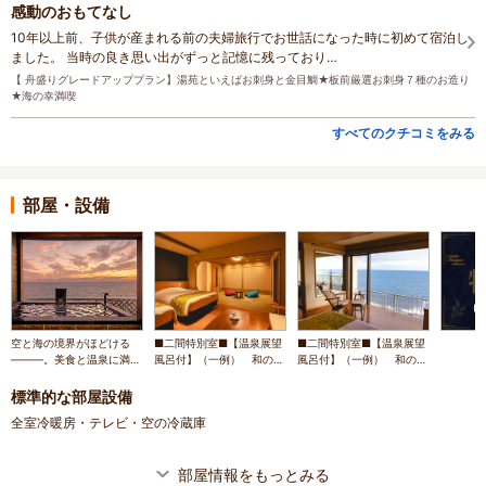
感動のおもてなし
10年以上前、子供が産まれる前の夫婦旅行でお世話になった時に初めて宿泊し
ました。 当時の良き思い出がずっと記憶に残っており…
【 舟盛りグレードアッププラン】湯苑といえばお刺身と金目鯛★板前厳選お刺身７種のお造り
★海の幸満喫
すべてのクチコミをみる
部屋・設備
空と海の境界がほどける
■二間特別室■【温泉展望
■二間特別室■【温泉展望
―――。美食と温泉に満た
風呂付】（一例） 和の趣
風呂付】（一例） 和の趣
される、海辺の休日
と波音に包まれながら過ご
と海辺の開放感が調和する
す特別な休日を
上質な空間
標準的な部屋設備
全室冷暖房・テレビ・空の冷蔵庫
部屋情報をもっとみる