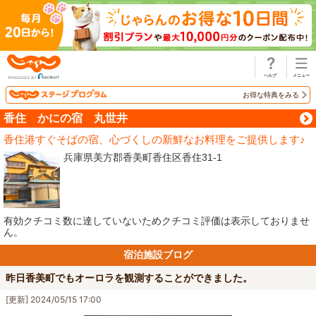
じゃらん
お得な特典をみる
香住 かにの宿 丸世井
香住港すぐそばの宿、心づくしの新鮮なお料理をご提供します♪
兵庫県美方郡香美町香住区香住31-1
有効クチコミ数に達していないためクチコミ評価は表示しておりませ
ん。
宿泊施設ブログ
昨日香美町でもオーロラを観測することができました。
[更新] 2024/05/15 17:00