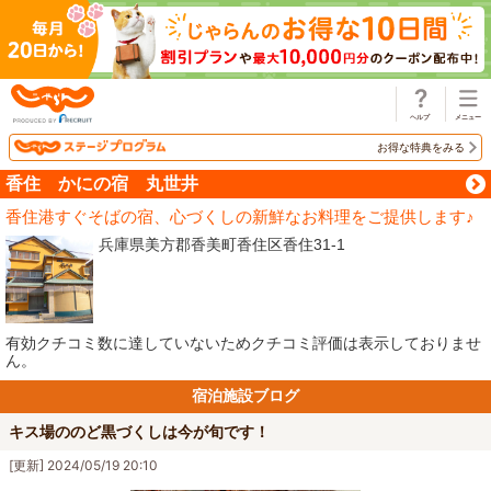
じゃらん
お得な特典をみる
香住 かにの宿 丸世井
香住港すぐそばの宿、心づくしの新鮮なお料理をご提供します♪
兵庫県美方郡香美町香住区香住31-1
有効クチコミ数に達していないためクチコミ評価は表示しておりませ
ん。
宿泊施設ブログ
キス場ののど黒づくしは今が旬です！
[更新] 2024/05/19 20:10