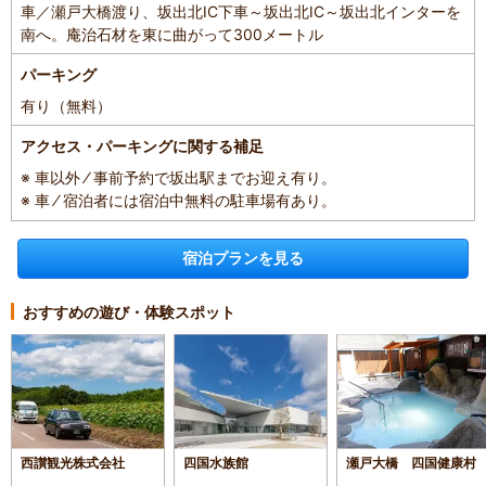
車／瀬戸大橋渡り、坂出北IC下車～坂出北IC～坂出北インターを
南へ。庵治石材を東に曲がって300メートル
パーキング
有り（無料）
アクセス・パーキングに関する補足
※ 車以外 ⁄ 事前予約で坂出駅までお迎え有り。
※ 車 ⁄ 宿泊者には宿泊中無料の駐車場有あり。
宿泊プランを見る
おすすめの遊び・体験スポット
西讃観光株式会社
四国水族館
瀬戸大橋 四国健康村