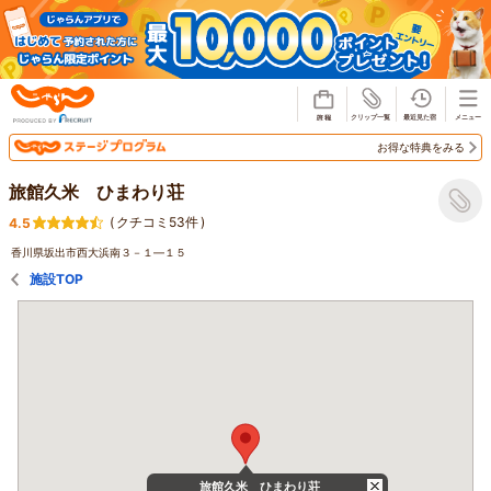
じゃらん
お得な特典をみる
旅館久米 ひまわり荘
(
クチコミ53件
)
4.5
香川県坂出市西大浜南３－１―１５
施設TOP
旅館久米 ひまわり荘