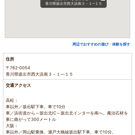
香川県坂出市西大浜南３－１―１５
周辺でおすすめの遊び・体験を探す
住所
〒762-0054
香川県坂出市西大浜南３－１―１５
交通アクセス
高松：
車以外／坂出駅下車。車で10分
車／浜街道から～坂出北IC～坂出北インターを南へ。庵治石材を
東に曲がって300メートル
大阪：
車以外／岡山駅乗換、瀬戸大橋線坂出駅下車。車で10分。