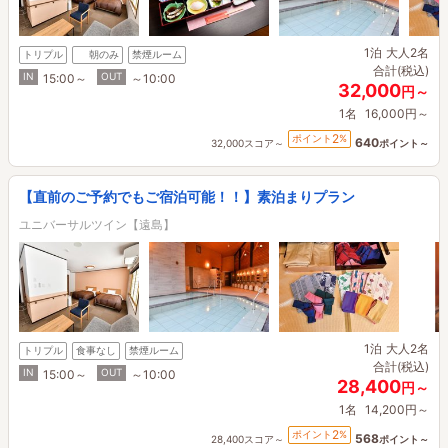
1泊
大人2名
トリプル
朝のみ
禁煙ルーム
合計(税込)
IN
OUT
15:00～
～10:00
32,000
円～
1名
16,000円～
2
ポイント
%
640
32,000スコア～
ポイント～
【直前のご予約でもご宿泊可能！！】素泊まりプラン
ユニバーサルツイン【遠島】
1泊
大人2名
トリプル
食事なし
禁煙ルーム
合計(税込)
IN
OUT
15:00～
～10:00
28,400
円～
1名
14,200円～
2
ポイント
%
568
28,400スコア～
ポイント～