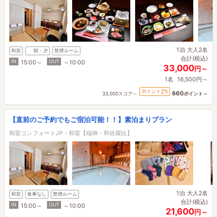
1泊
大人2名
和室
朝・夕
禁煙ルーム
合計(税込)
IN
OUT
15:00～
～10:00
33,000
円～
1名
16,500円～
2
ポイント
%
660
33,000スコア～
ポイント～
【直前のご予約でもご宿泊可能！！】素泊まりプラン
和室コンフォートJP・和室【端神・和佐羅比】
1泊
大人2名
和室
食事なし
禁煙ルーム
合計(税込)
IN
OUT
15:00～
～10:00
21,600
円～