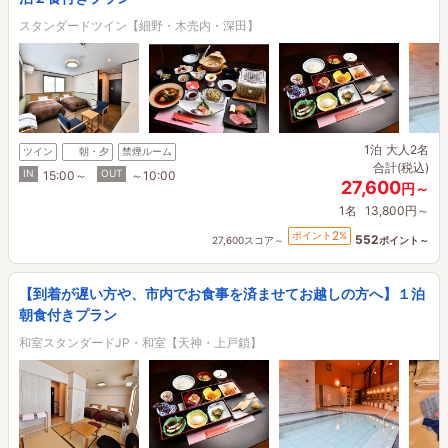
スタンダードツイン【細野・木売内・深田】
1泊
大人2名
ツイン
朝・夕
禁煙ルーム
合計(税込)
IN
OUT
15:00～
～10:00
27,600
円～
1名
13,800円～
2
ポイント
%
552
27,600スコア～
ポイント～
【到着が遅い方や、市内でお食事を済ませてお越しの方へ】１泊
朝食付きプラン
和室スタンダードJP・和室【天神・上戸鎖】