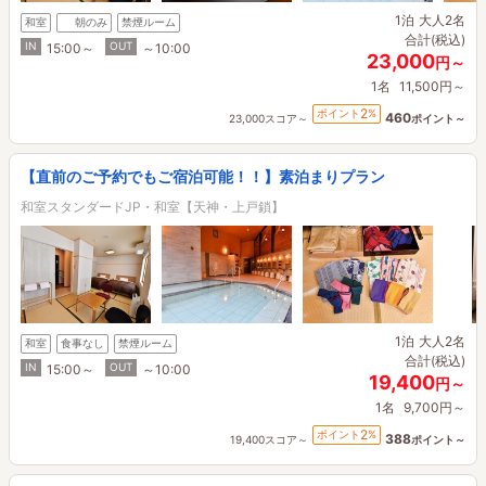
1泊
大人2名
和室
朝のみ
禁煙ルーム
合計(税込)
IN
OUT
15:00～
～10:00
23,000
円～
1名
11,500円～
2
ポイント
%
460
23,000スコア～
ポイント～
【直前のご予約でもご宿泊可能！！】素泊まりプラン
和室スタンダードJP・和室【天神・上戸鎖】
1泊
大人2名
和室
食事なし
禁煙ルーム
合計(税込)
IN
OUT
15:00～
～10:00
19,400
円～
1名
9,700円～
2
ポイント
%
388
19,400スコア～
ポイント～