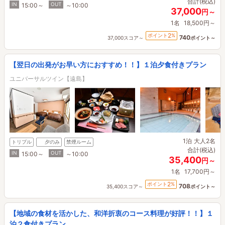
合計(税込)
IN
OUT
15:00～
～10:00
37,000
円～
1名
18,500円～
2
ポイント
%
740
37,000スコア～
ポイント～
【翌日の出発がお早い方におすすめ！！】１泊夕食付きプラン
ユニバーサルツイン【遠島】
1泊
大人2名
トリプル
夕のみ
禁煙ルーム
合計(税込)
IN
OUT
15:00～
～10:00
35,400
円～
1名
17,700円～
2
ポイント
%
708
35,400スコア～
ポイント～
【地域の食材を活かした、和洋折衷のコース料理が好評！！】１
泊２食付きプラン