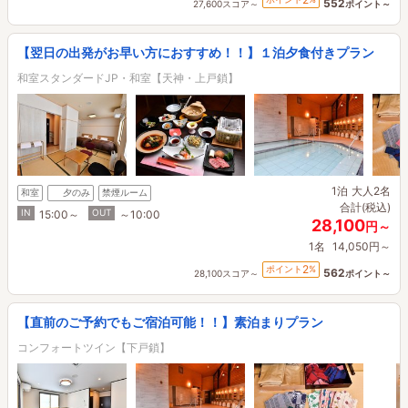
552
27,600スコア～
ポイント～
【翌日の出発がお早い方におすすめ！！】１泊夕食付きプラン
和室スタンダードJP・和室【天神・上戸鎖】
1泊
大人2名
和室
夕のみ
禁煙ルーム
合計(税込)
IN
OUT
15:00～
～10:00
28,100
円～
1名
14,050円～
2
ポイント
%
562
28,100スコア～
ポイント～
【直前のご予約でもご宿泊可能！！】素泊まりプラン
コンフォートツイン【下戸鎖】