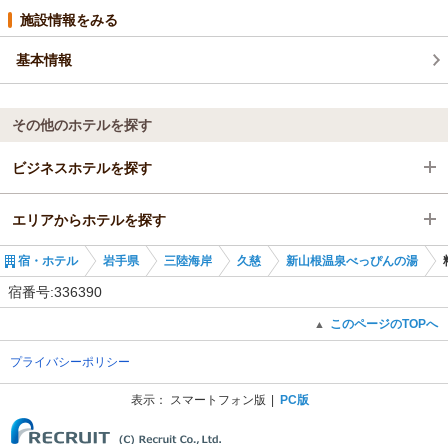
施設情報をみる
基本情報
その他のホテルを探す
ビジネスホテルを探す
エリアからホテルを探す
岩手県
宿・ホテル
岩手県
三陸海岸
久慈
新山根温泉べっぴんの湯
三陸海岸
岩手県
宿番号:336390
久慈
三陸海岸
このページのTOPへ
▲
プライバシーポリシー
久慈駅
久慈
表示：
スマートフォン版
PC版
(C) Recruit Co., Ltd.
久慈駅