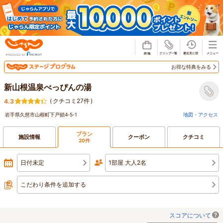
じゃらん
お得な特典をみる
新山根温泉べっぴんの湯
(
クチコミ27件
)
4.3
岩手県久慈市山根町下戸鎖4‐5‐1
地図・アクセス
プラン
施設情報
クーポン
クチコミ
20件
日付未定
1部屋 大人2名
こだわり条件を追加する
スコアについて