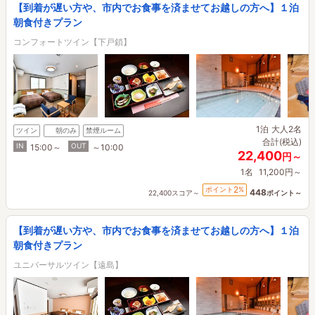
【到着が遅い方や、市内でお食事を済ませてお越しの方へ】１泊
朝食付きプラン
コンフォートツイン【下戸鎖】
1泊
大人2名
ツイン
朝のみ
禁煙ルーム
合計(税込)
IN
OUT
15:00～
～10:00
22,400
円～
1名
11,200円～
2
ポイント
%
448
22,400スコア～
ポイント～
【到着が遅い方や、市内でお食事を済ませてお越しの方へ】１泊
朝食付きプラン
ユニバーサルツイン【遠島】