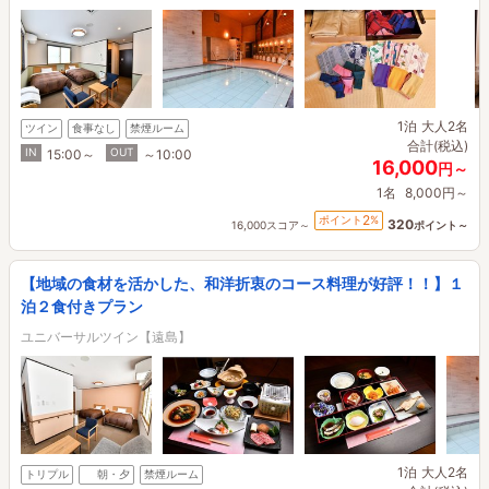
1泊
大人2名
ツイン
食事なし
禁煙ルーム
合計(税込)
IN
OUT
15:00～
～10:00
16,000
円～
1名
8,000円～
2
ポイント
%
320
16,000スコア～
ポイント～
【地域の食材を活かした、和洋折衷のコース料理が好評！！】１
泊２食付きプラン
ユニバーサルツイン【遠島】
1泊
大人2名
トリプル
朝・夕
禁煙ルーム