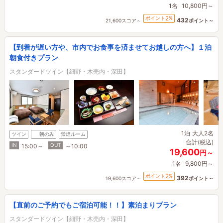
1名
10,800円～
2
ポイント
%
432
21,600スコア～
ポイント～
【到着が遅い方や、市内でお食事を済ませてお越しの方へ】１泊
朝食付きプラン
スタンダードツイン【細野・木売内・深田】
1泊
大人2名
ツイン
朝のみ
禁煙ルーム
合計(税込)
IN
OUT
15:00～
～10:00
19,600
円～
1名
9,800円～
2
ポイント
%
392
19,600スコア～
ポイント～
【直前のご予約でもご宿泊可能！！】素泊まりプラン
スタンダードツイン【細野・木売内・深田】