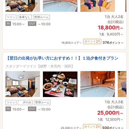
1泊
大人2名
ツイン
食事なし
禁煙ルーム
合計(税込)
IN
OUT
15:00～
～10:00
18,800
円～
1名
9,400円～
2
ポイント
%
376
18,800スコア～
ポイント～
【翌日の出発がお早い方におすすめ！！】１泊夕食付きプラン
スタンダードツイン【細野・木売内・深田】
1泊
大人2名
ツイン
夕のみ
禁煙ルーム
合計(税込)
IN
OUT
15:00～
～10:00
25,000
円～
1名
12,500円～
2
ポイント
%
500
25,000スコア～
ポイント～