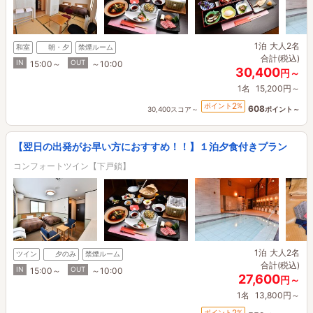
1泊
大人2名
和室
朝・夕
禁煙ルーム
合計(税込)
IN
OUT
15:00～
～10:00
30,400
円～
1名
15,200円～
2
ポイント
%
608
30,400スコア～
ポイント～
【翌日の出発がお早い方におすすめ！！】１泊夕食付きプラン
コンフォートツイン【下戸鎖】
1泊
大人2名
ツイン
夕のみ
禁煙ルーム
合計(税込)
IN
OUT
15:00～
～10:00
27,600
円～
1名
13,800円～
2
ポイント
%