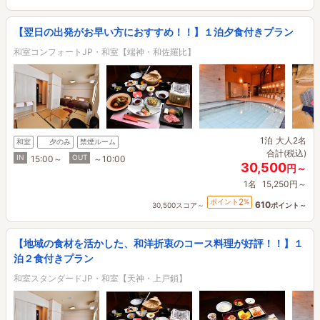
【翌日の出発がお早い方におすすめ！！】１泊夕食付きプラン
和室コンフォートJP・和室【端神・和佐羅比】
1泊
大人2名
和室
夕のみ
禁煙ルーム
合計(税込)
IN
OUT
15:00～
～10:00
30,500
円～
1名
15,250円～
2
ポイント
%
610
30,500スコア～
ポイント～
【地域の食材を活かした、和洋折衷のコース料理が好評！！】１
泊２食付きプラン
和室スタンダードJP・和室【天神・上戸鎖】