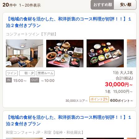
20
おすすめ順
安い順
件中
1
～
20
件表示
【地域の食材を活かした、和洋折衷のコース料理が好評！！】１
泊２食付きプラン
コンフォートツイン【下戸鎖】
1泊
大人2名
ツイン
朝・夕
禁煙ルーム
合計(税込)
IN
OUT
15:00～
～10:00
30,000
円～
1名
15,000円～
2
ポイント
%
600
30,000スコア～
ポイント～
【地域の食材を活かした、和洋折衷のコース料理が好評！！】１
泊２食付きプラン
和室コンフォートJP・和室【端神・和佐羅比】