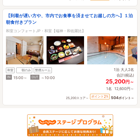
【到着が遅い方や、市内でお食事を済ませてお越しの方へ】１泊
朝食付きプラン
和室コンフォートJP・和室【端神・和佐羅比】
1泊
大人2名
和室
朝のみ
禁煙ルーム
合計(税込)
IN
OUT
15:00～
～10:00
25,200
円～
1名
12,600円～
2
ポイント
%
504
25,200スコア～
ポイント～