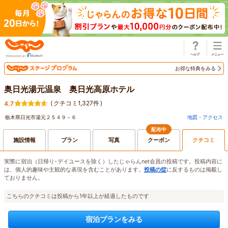
じゃらん
お得な特典をみる
奥日光湯元温泉 奥日光高原ホテル
(
クチコミ1,327件
)
4.7
栃木県日光市湯元２５４９－６
地図・アクセス
配布中
施設情報
プラン
写真
クーポン
クチコミ
実際に宿泊（日帰り･デイユースを除く）したじゃらんnet会員の投稿です。投稿内容に
は、個人的趣味や主観的な表現を含むことがあります。
投稿の掟
に反するものは掲載し
ておりません。
こちらのクチコミは投稿から1年以上が経過したものです
宿泊プランをみる