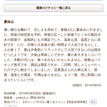
最新のクチコミ一覧に戻る
夏休み
暑い都心を離れて、涼しさを求めて、家族3人に夏休みに行きまし
た。和室の特別室を予約、和室の広々した部屋でヒノキの風呂付
きの部屋で、金額的にも大満足でした。温泉も質、温度ともに良
好です。ただ、日帰り入浴者が遅い時間まで入浴できるらしく、
人が多くて、妻は夕食前にリラックスして入浴できないのは残念
だったようです。夕食は美味しいですが、量が多すぎるくらいで
した。年配の方には、食べきれないかもしれません。朝食はバイ
キング形式です。満足は満足ですが、二日間、同じメニューだっ
たので少し飽きてしまいました。従業員さんの人柄も良く、部
屋、温泉と大満足。不満はありません。もう一度、同じ部屋に泊
まりたいくらいです。
（投稿日：2014/08/19）
宿泊時期：
2014年08月宿泊 (家族旅行)
投稿者：
yoshiさん (男性/40代)
宿泊プラン：
【ポイント10％】♪選べるメイン♪【現金決済特典】
和室