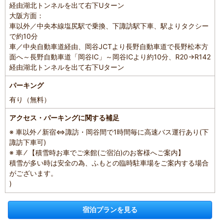
経由湖北トンネルを出て右下Uターン
大阪方面：
車以外／中央本線塩尻駅で乗換、下諏訪駅下車、駅よりタクシー
で約10分
車／中央自動車道経由、岡谷JCTより長野自動車道で長野松本方
面へ～長野自動車道「岡谷IC」～岡谷ICより約10分、R20→R142
経由湖北トンネルを出て右下Uターン
パーキング
有り（無料）
アクセス・パーキングに関する補足
※ 車以外 ⁄ 新宿⇔諏訪・岡谷間で1時間毎に高速バス運行あり(下
諏訪下車可)
※ 車 ⁄ 【積雪時お車でご来館(ご宿泊)のお客様へご案内】
積雪が多い時は安全の為、ふもとの臨時駐車場をご案内する場合
がございます。
)
宿泊プランを見る