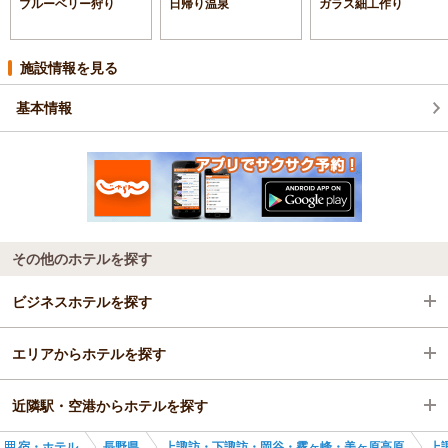
ブルーベリー狩り
日帰り温泉
ガラス細工作り
施設情報を見る
基本情報
その他のホテルを探す
ビジネスホテルを探す
エリアからホテルを探す
長野県
近隣駅・空港からホテルを探す
上諏訪・下諏訪・岡谷・霧ヶ峰・美ヶ原高原
長野県
宿・ホテル
長野県
上諏訪・下諏訪・岡谷・霧ヶ峰・美ヶ原高原
上