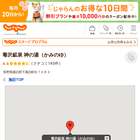
じゃらん
お得な特典をみる
毒沢鉱泉 神の湯（かみのゆ）
(
クチコミ145件
)
4.4
長野県諏訪郡下諏訪町社７０８３
施設TOP
毒沢鉱泉 神の湯（かみのゆ）