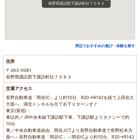
長野県諏訪郡下諏訪町社７０８３
周辺でおすすめの遊び・体験を探す
住所
〒393-0081
長野県諏訪郡下諏訪町社７０８３
交通アクセス
長野自動車道「岡谷IC」より約10分、R20→R142を経て上田佐久
方面へ、湖北トンネルを出て右下Ｕターンすぐ
東京(新宿)：
車以外／JR中央本線下諏訪駅下車、下諏訪駅よりタクシーで約
10分
車／中央自動車道経由、岡谷JCTより長野自動車道で長野松本方
面へ～長野自動車道「岡谷IC」～岡谷ICより約10分、R20→R142