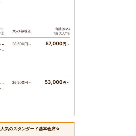
席
ント
合計(税込)
大人1名(税込)
1泊 大人2名
ア
57,000
28,500円～
円～
ト～
ア～
53,000
26,500円～
円～
ト～
ア～
一番人気のスタンダード基本会席☆