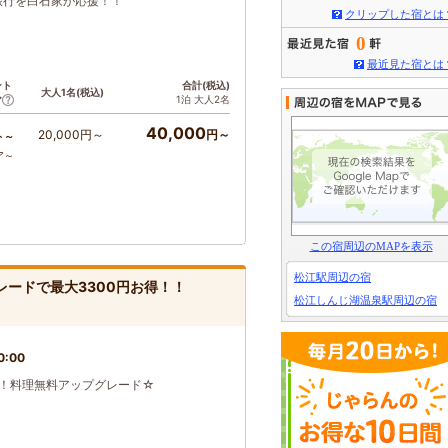
陰旅行を白石家が応援！！
クリップした宿とは
0
最近見た宿とは
ント
合計(税込)
大人1名(税込)
1泊 大人2名
ア
40,000
20,000円～
円～
ト～
ア～
この宿周辺のMAPを表示
松江駅周辺の宿
レードで最大3300円お得！！
松江しんじ湖温泉駅周辺の宿
0:00
お得！料理無料アップグレード☆