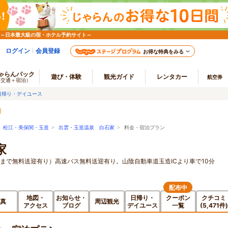
 ～日本最大級の宿・ホテル予約サイト～
ログイン
会員登録
お得な特典をみる
ゃらんパック
遊び・体験
観光ガイド
レンタカー
航空券
（交通＋宿泊）
日帰り・デイユース
>
松江・美保関・玉造
>
出雲・玉造温泉 白石家
> 料金・宿泊プラン
家
駅まで無料送迎有り）高速バス無料送迎有り。山陰自動車道玉造ICより車で10分
配布中
地図・
お知らせ・
日帰り・
クーポン
クチコミ
真
周辺観光
アクセス
ブログ
デイユース
一覧
(5,471件)