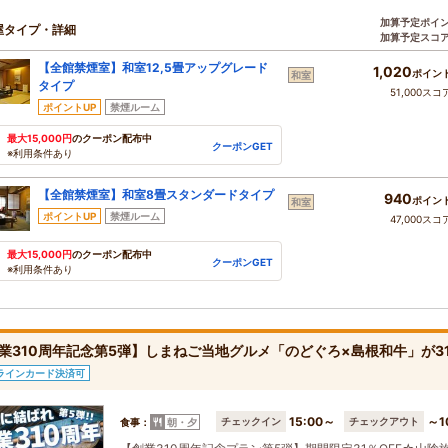
加算予定ポイ
屋タイプ・詳細
加算予定スコ
【全館禁煙室】和室12,5畳アップグレード
1,020
ポイン
和室
タイプ
51,000スコ
ポイントUP
禁煙ルーム
最大15,000円
のクーポン配布中
クーポンGET
※利用条件あり
【全館禁煙室】和室8畳スタンダードタイプ
940
ポイン
和室
ポイントUP
禁煙ルーム
47,000スコ
最大15,000円
のクーポン配布中
クーポンGET
※利用条件あり
業310周年記念第5弾】しまねご当地グルメ「のどぐろ×島根和牛」が3
ラインカード決済可
15:00～
～1
チェックイン
チェックアウト
食事：
朝・夕