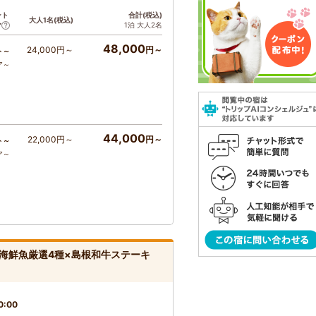
ント
合計(税込)
大人1名(税込)
1泊 大人2名
ア
48,000
24,000円～
円～
ト～
ア～
44,000
22,000円～
円～
ト～
ア～
海鮮魚厳選4種×島根和牛ステーキ
0:00