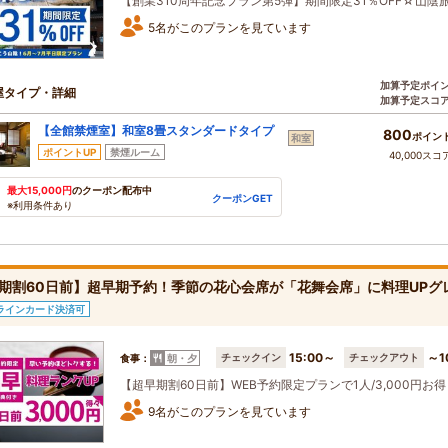
【創業310周年記念プラン第5弾】期間限定31％OFF☆山
5名がこのプランを見ています
加算予定ポイ
屋タイプ・詳細
加算予定スコ
【全館禁煙室】和室8畳スタンダードタイプ
800
ポイン
和室
ポイントUP
禁煙ルーム
40,000スコ
最大15,000円
のクーポン配布中
クーポンGET
※利用条件あり
期割60日前】超早期予約！季節の花心会席が「花舞会席」に料理UPグ
ラインカード決済可
15:00～
～1
チェックイン
チェックアウト
食事：
朝・夕
【超早期割60日前】WEB予約限定プランで1人/3,000円
9名がこのプランを見ています