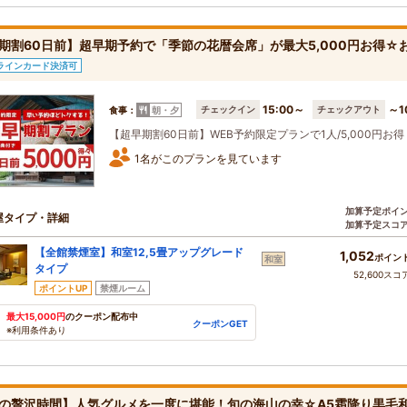
期割60日前】超早期予約で「季節の花暦会席」が最大5,000円お得☆
ラインカード決済可
15:00～
～1
チェックイン
チェックアウト
食事：
朝・夕
【超早期割60日前】WEB予約限定プランで1人/5,000円
1名がこのプランを見ています
加算予定ポイ
屋タイプ・詳細
加算予定スコ
【全館禁煙室】和室12,5畳アップグレード
1,052
ポイン
和室
タイプ
52,600スコ
ポイントUP
禁煙ルーム
最大15,000円
のクーポン配布中
クーポンGET
※利用条件あり
の贅沢時間】人気グルメを一度に堪能！旬の海山の幸☆A5霜降り黒毛