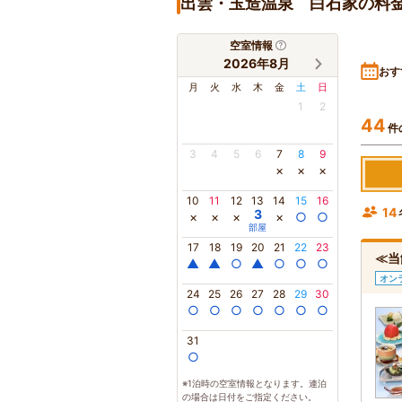
出雲・玉造温泉 白石家の料
空室情報
2026年8月
おす
月
火
水
木
金
土
日
1
2
44
件
3
4
5
6
7
8
9
×
×
×
10
11
12
13
14
15
16
14
3
×
×
×
×
○
○
部屋
17
18
19
20
21
22
23
≪当
▲
▲
○
▲
○
○
○
オン
24
25
26
27
28
29
30
○
○
○
○
○
○
○
31
○
※1泊時の空室情報となります。連泊
の場合は日付をご指定ください。