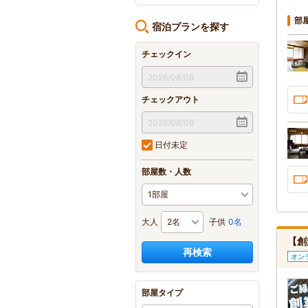
部
宿泊プランを探す
チェックイン
チェックアウト
日付未定
部屋数・人数
大人
子供
0名
【創
再検索
オン
部屋タイプ