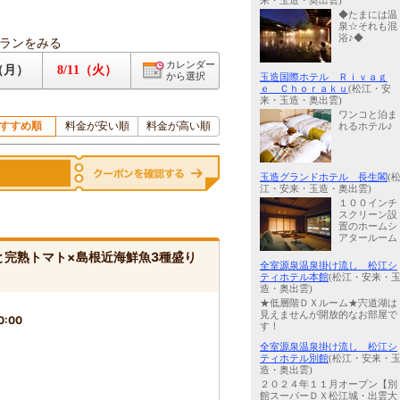
来・玉造・奥出雲)
◆たまには温
泉☆それも混
浴♪◆
ランをみる
カレンダー
0（月）
8/11（火）
から選択
玉造国際ホテル Ｒｉｖａｇ
ｅ Ｃｈｏｒａｋｕ
(松江・安
来・玉造・奥出雲)
ワンコと泊ま
すすめ順
料金が安い順
料金が高い順
れるホテル♪
玉造グランドホテル 長生閣
(
江・安来・玉造・奥出雲)
１００インチ
スクリーン設
置のホームシ
アタールーム
と完熟トマト×島根近海鮮魚3種盛り
全室源泉温泉掛け流し 松江シ
ティホテル本館
(松江・安来・
造・奥出雲)
★低層階ＤＸルーム★宍道湖は
見えませんが開放的なお部屋で
0:00
す！
全室源泉温泉掛け流し 松江シ
ティホテル別館
(松江・安来・
造・奥出雲)
２０２４年１１月オープン【別
館スーパーＤＸ松江城・出雲大