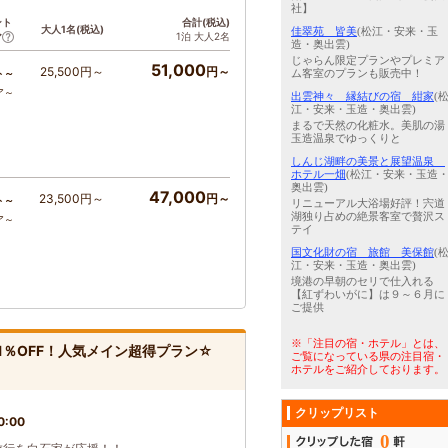
社】
ント
合計(税込)
大人1名(税込)
佳翠苑 皆美
(松江・安来・玉
1泊 大人2名
ア
造・奥出雲)
じゃらん限定プランやプレミア
51,000
25,500円～
円～
ト～
ム客室のプランも販売中！
ア～
出雲神々 縁結びの宿 紺家
(
江・安来・玉造・奥出雲)
まるで天然の化粧水。美肌の湯
玉造温泉でゆっくりと
しんじ湖畔の美景と展望温泉
ホテル一畑
(松江・安来・玉造
奥出雲)
47,000
23,500円～
円～
ト～
リニューアル大浴場好評！宍道
湖独り占めの絶景客室で贅沢ス
ア～
テイ
国文化財の宿 旅館 美保館
(
江・安来・玉造・奥出雲)
境港の早朝のセリで仕入れる
【紅ずわいがに】は９～６月に
ご提供
※「注目の宿・ホテル」とは、
1％OFF！人気メイン超得プラン☆
ご覧になっている県の注目宿・
ホテルをご紹介しております。
クリップリスト
0:00
0