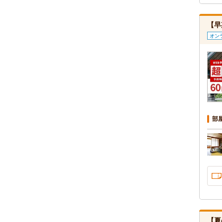
【早
オン
部
【夏