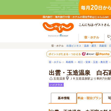
国内旅行・海外旅行や宿・ホテルの宿泊予約はじゃらんnet
こんにちは♪ゲストさん
じ
宿・ホテル
宿・ホテル
出張ビジネス
温泉・露天
高級宿
ポイントがたまる・つかえる
宿・ホテル
>
島根県
>
松江・安来・玉造・奥出雲
出雲・玉造温泉 白石
玉造温泉
ＪＲ玉造温泉駅より車約7分(
ハイクラス
基本情報
料金・宿泊プラン
写