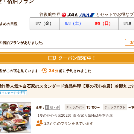
金・宿泊プラン
往復航空券
とセットでお得なプ
8/7（金）
8/8（土）
8/9（日）
8/1
すめの日程
お
の宿泊プランがありました。
34
名がこの宿を見ています
前に予約されました
分
館1番人気≫白石家のスタンダード逸品料理【夏の花心会席】冷製丸ご
ラインカード決済可
15:00～
～1
チェックイン
チェックアウト
食事：
朝・夕
【夏の花心会席2026】白石家人気No.1基本会席
2名がこのプランを見ています