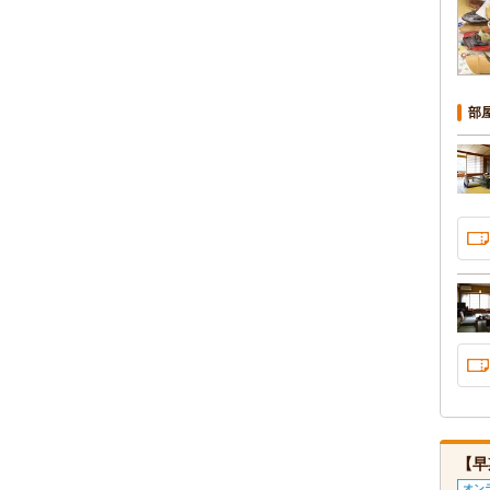
部
【早
オン