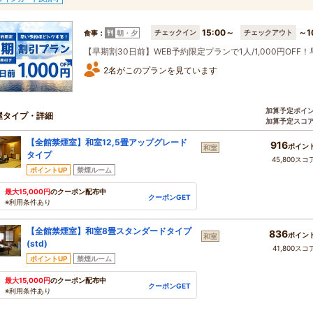
15:00～
～1
チェックイン
チェックアウト
食事：
朝・夕
【早期割30日前】WEB予約限定プランで1人/1,000円OF
2名がこのプランを見ています
加算予定ポイ
屋タイプ・詳細
加算予定スコ
【全館禁煙室】和室12,5畳アップグレード
916
ポイン
和室
タイプ
45,800スコ
ポイントUP
禁煙ルーム
最大15,000円
のクーポン配布中
クーポンGET
※利用条件あり
【全館禁煙室】和室8畳スタンダードタイプ
836
ポイン
和室
(std)
41,800スコ
ポイントUP
禁煙ルーム
最大15,000円
のクーポン配布中
クーポンGET
※利用条件あり