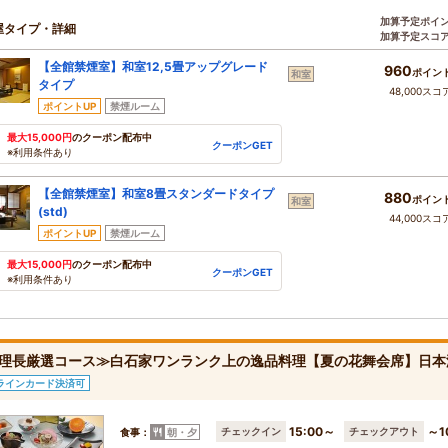
加算予定ポイ
屋タイプ・詳細
加算予定スコ
【全館禁煙室】和室12,5畳アップグレード
960
ポイン
和室
タイプ
48,000スコ
ポイントUP
禁煙ルーム
最大15,000円
のクーポン配布中
クーポンGET
※利用条件あり
【全館禁煙室】和室8畳スタンダードタイプ
880
ポイン
和室
(std)
44,000スコ
ポイントUP
禁煙ルーム
最大15,000円
のクーポン配布中
クーポンGET
※利用条件あり
理長厳選コース≫白石家ワンランク上の逸品料理【夏の花舞会席】日本
ラインカード決済可
15:00～
～1
チェックイン
チェックアウト
食事：
朝・夕