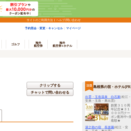
サイトのご利用方法
ヘルプ/問い合わせ
予約照会・変更・キャンセル
マイページ
海外
海外
ゴルフ
航空券
航空券+ホテル
クリップする
島根県の宿・ホテル[PR
チャットで問い合わせる
出雲・玉造温泉 白石家
(松江
安来・玉造・奥出雲)
創業３１０周
年記念★３１
０００円クー
ポン配布中×
着順★
湯之助の宿 長楽園
(松江・安