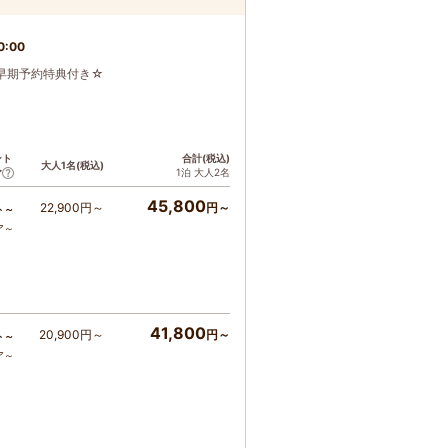
0:00
F！早期予約特典付き☆
ント
合計(税込)
大人1名(税込)
1泊 大人2名
ア
45,800
22,900円～
円～
ト～
ア～
41,800
20,900円～
円～
ト～
ア～