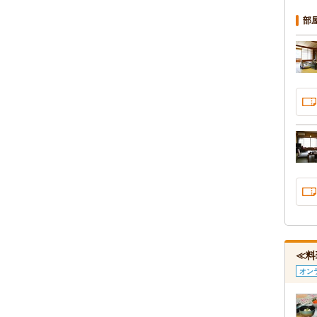
部
≪料
オン