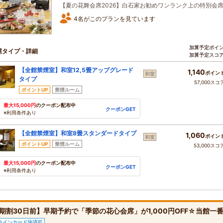
【夏の花舞会席2026】白石家お勧めワンランク上の特別会
4名がこのプランを見ています
加算予定ポイ
屋タイプ・詳細
加算予定スコ
【全館禁煙室】和室12,5畳アップグレード
1,140
ポイン
和室
タイプ
57,000スコ
ポイントUP
禁煙ルーム
最大15,000円
のクーポン配布中
クーポンGET
※利用条件あり
【全館禁煙室】和室8畳スタンダードタイプ
1,060
ポイン
和室
ポイントUP
禁煙ルーム
53,000スコ
最大15,000円
のクーポン配布中
クーポンGET
※利用条件あり
期割30日前】早期予約で「季節の花心会席」が1,000円OFF☆当館
ラインカード決済可