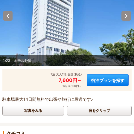
1/23
ホテル外観
1泊 大人2名 合計(税込)
7,600円～
宿泊プランを探す
1名 3,800円～
駐車場最大14日間無料で出張や旅行に最適です♪
写真をみる
宿をクリップ
クチコミ