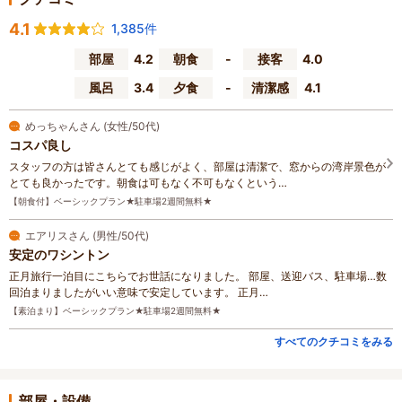
4.1
1,385件
部屋
4.2
朝食
-
接客
4.0
風呂
3.4
夕食
-
清潔感
4.1
めっちゃんさん (女性/50代)
コスパ良し
スタッフの方は皆さんとても感じがよく、部屋は清潔で、窓からの湾岸景色が
とても良かったです。朝食は可もなく不可もなくという…
【朝食付】ベーシックプラン★駐車場2週間無料★
エアリスさん (男性/50代)
安定のワシントン
正月旅行一泊目にこちらでお世話になりました。 部屋、送迎バス、駐車場…数
回泊まりましたがいい意味で安定しています。 正月…
【素泊まり】ベーシックプラン★駐車場2週間無料★
すべてのクチコミをみる
部屋・設備