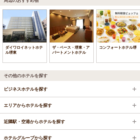
周辺のおすすめ宿
ダイワロイネットホテ
ザ・ベース・堺東・ア
コンフォートホテル堺
ル堺東
パートメントホテル
その他のホテルを探す
ビジネスホテルを探す
エリアからホテルを探す
大阪府
近隣駅・空港からホテルを探す
大阪南部（堺・岸和田・関西空港）
大阪府
ホテルグループから探す
堺・泉大津
大阪南部（堺・岸和田・関西空港）
泉大津駅