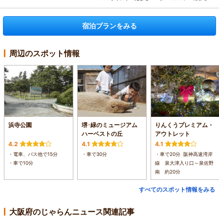
宿泊プランをみる
周辺のスポット情報
浜寺公園
堺･緑のミュージアム
りんくうプレミアム・
ハーベストの丘
アウトレット
4.2
4.1
4.1
・電車、バス他で15分
・車で30分
・車で20分 阪神高速湾岸
・車で10分
線 泉大津入り口～泉佐野
南 約20分
すべてのスポット情報をみる
大阪府のじゃらんニュース関連記事