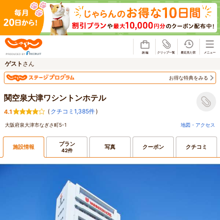
じゃらん
ゲスト
さん
お得な特典をみる
関空泉大津ワシントンホテル
(
クチコミ1,385件
)
4.1
大阪府泉大津市なぎさ町5-1
地図・アクセス
プラン
施設情報
写真
クーポン
クチコミ
42件