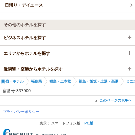
日帰り・デイユース
その他のホテルを探す
ビジネスホテルを探す
エリアからホテルを探す
福島県
近隣駅・空港からホテルを探す
福島・二本松
福島県
宿・ホテル
福島県
福島・二本松
福島・飯坂・土湯・高湯
ミニ
福島・飯坂・土湯・高湯
福島・二本松
曽根田駅
宿番号:337900
福島駅
福島・飯坂・土湯・高湯
福島駅
このページのTOPへ
▲
プライバシーポリシー
福島駅
泉駅
表示：
スマートフォン版
PC版
(C) Recruit Co., Ltd.
福島学院前駅