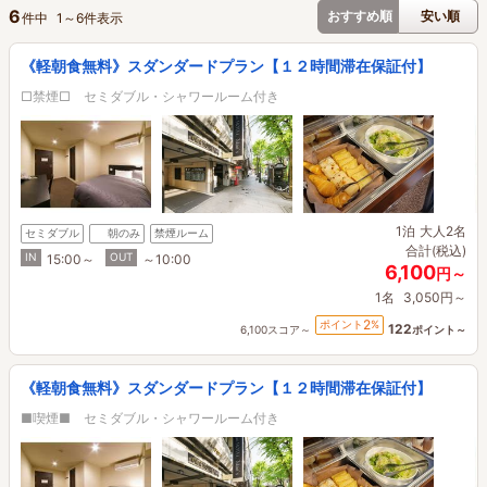
6
おすすめ順
安い順
件中
1
～
6
件表示
《軽朝食無料》スダンダードプラン【１２時間滞在保証付】
□禁煙□ セミダブル・シャワールーム付き
1泊
大人2名
セミダブル
朝のみ
禁煙ルーム
合計(税込)
IN
OUT
15:00～
～10:00
6,100
円～
1名
3,050円～
2
ポイント
%
122
6,100スコア～
ポイント～
《軽朝食無料》スダンダードプラン【１２時間滞在保証付】
■喫煙■ セミダブル・シャワールーム付き