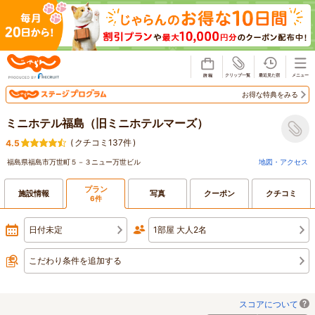
じゃらん
お得な特典をみる
ミニホテル福島（旧ミニホテルマーズ）
(
クチコミ137件
)
4.5
福島県福島市万世町５－３ニュー万世ビル
地図・アクセス
プラン
施設情報
写真
クーポン
クチコミ
6件
日付未定
1部屋 大人2名
こだわり条件を追加する
スコアについて