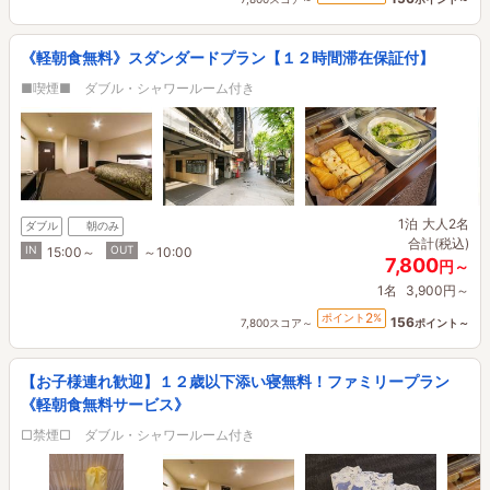
《軽朝食無料》スダンダードプラン【１２時間滞在保証付】
■喫煙■ ダブル・シャワールーム付き
1泊
大人2名
ダブル
朝のみ
合計(税込)
IN
OUT
15:00～
～10:00
7,800
円～
1名
3,900円～
2
ポイント
%
156
7,800スコア～
ポイント～
【お子様連れ歓迎】１２歳以下添い寝無料！ファミリープラン
《軽朝食無料サービス》
□禁煙□ ダブル・シャワールーム付き