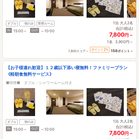
1泊
大人2名
ダブル
朝のみ
禁煙ルーム
合計(税込)
IN
OUT
15:00～
～10:00
7,800
円～
1名
3,900円～
2
ポイント
%
156
7,800スコア～
ポイント～
【お子様連れ歓迎】１２歳以下添い寝無料！ファミリープラン
《軽朝食無料サービス》
■喫煙■ ダブル・シャワールーム付き
1泊
大人2名
ダブル
朝のみ
合計(税込)
IN
OUT
15:00～
～10:00
7,800
円～