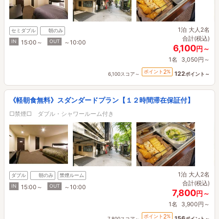
1泊
大人2名
セミダブル
朝のみ
合計(税込)
IN
OUT
15:00～
～10:00
6,100
円～
1名
3,050円～
2
ポイント
%
122
6,100スコア～
ポイント～
《軽朝食無料》スダンダードプラン【１２時間滞在保証付】
□禁煙□ ダブル・シャワールーム付き
1泊
大人2名
ダブル
朝のみ
禁煙ルーム
合計(税込)
IN
OUT
15:00～
～10:00
7,800
円～
1名
3,900円～
2
ポイント
%
156
7,800スコア～
ポイント～