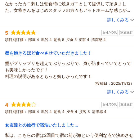
なかったカニ刺しは朝食時に焼きガニとして提供して頂きまし
た。女将さんをはじめスタッフの方々もアットホームな感じがし
ました。カニのシーズンにまた寄せてもらいます。
（投稿日：2025/12/15）
詳しくみる
宿泊時期：
2025年12月宿泊 (夫婦旅行)
5
女性/40代
家族旅行
投稿者：
ゴウさん
(男性/50代)
宿泊プラン：
【冬◆人気No.1】新鮮な美しさにうっとり かに刺し付きフルコ
項目別評価：
部屋 4
風呂 4
朝食 5
夕食 5
接客 4
清潔感 4
ース
和室
朝・夕
夕/個室利用
宿泊価格帯：
30,001円以上(大人一人あたり/税込)
蟹を飽きるほど食べさせていただきました！
蟹がプリップリを超えてぶりっぶりで、身が詰まっていてとって
も美味しかったです！
料理の説明があるともっと嬉しかったです！
（投稿日：2025/11/12）
詳しくみる
宿泊時期：
2025年11月宿泊 (家族旅行)
投稿者：
ときこさん
(女性/40代)
4
女性/50代
友達旅行
宿泊プラン：
【冬◆人気No.1】新鮮な美しさにうっとり かに刺し付きフルコ
ース
和室
朝・夕
夕/個室利用
項目別評価：
部屋 4
風呂 4
朝食 4
夕食 4
接客 3
清潔感 4
宿泊価格帯：
30,001円以上(大人一人あたり/税込)
女友達との旅行で宿泊いたしました…
私は、こちらの宿は2回目で宿の前が海という便利な点で決めさせ