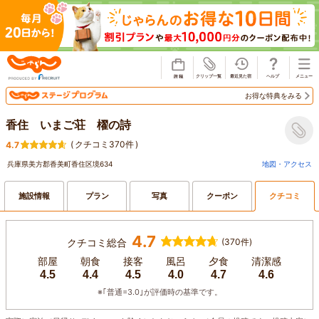
じゃらん
お得な特典をみる
香住 いまご荘 櫂の詩
(
クチコミ370件
)
4.7
兵庫県美方郡香美町香住区境634
地図・アクセス
施設情報
プラン
写真
クーポン
クチコミ
4.7
クチコミ総合
(370件)
部屋
朝食
接客
風呂
夕食
清潔感
4.5
4.4
4.5
4.0
4.7
4.6
※｢普通=3.0｣が評価時の基準です。