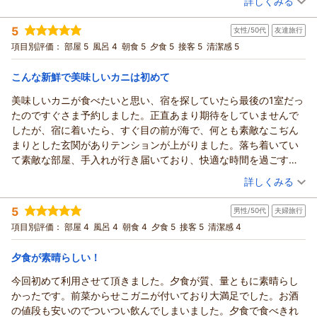
詳しくみる
宿泊時期：
2026年02月宿泊 (家族旅行)
投稿者：
オカピーさん
(男性/40代)
5
女性/50代
友達旅行
宿泊プラン：
【冬◆人気No.1】新鮮な美しさにうっとり かに刺し付きフルコ
ース
和室
朝・夕
夕/個室利用
項目別評価：
部屋 5
風呂 4
朝食 5
夕食 5
接客 5
清潔感 5
宿泊価格帯：
30,001円以上(大人一人あたり/税込)
こんな新鮮で美味しいカニは初めて
美味しいカニが食べたいと思い、宿を探していたら最後の1室だっ
たのですぐさま予約しました。正直あまり期待をしていませんで
したが、宿に着いたら、すぐ目の前が海で、何とも素敵なこぢん
まりとした玄関がありテンションが上がりました。落ち着いてい
て素敵な部屋、手入れが行き届いており、快適な時間を過ごすこ
とができました。夕食の時間になり、こんなにも新鮮で美味しい
（投稿日：2026/01/11）
詳しくみる
カニは初めて食べました。お腹満腹になるまでカニを満喫し、こ
宿泊時期：
2026年01月宿泊 (友達旅行)
れから毎年恒例にこちらへ伺わせて頂こうと決めました。また来
5
男性/50代
夫婦旅行
投稿者：
さとちゃんさん
(女性/50代)
年も楽しみにしております。
宿泊プラン：
【冬◆人気No.1】新鮮な美しさにうっとり かに刺し付きフルコ
項目別評価：
部屋 4
風呂 4
朝食 4
夕食 5
接客 5
清潔感 4
ース
和室
朝・夕
夕/個室利用
宿泊価格帯：
30,001円以上(大人一人あたり/税込)
夕食が素晴らしい！
今回初めて利用させて頂きました。夕食が質、量ともに素晴らし
かったです。前菜からせこガニが付いており大満足でした。お酒
の値段も安いのでついつい飲んでしまいました。夕食で食べきれ