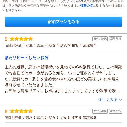
実際に宿泊（日帰り･デイユースを除く）したじゃらんnet会員の投稿です。投稿内容に
は、個人的趣味や主観的な表現を含むことがあります。
投稿の掟
に反するものは掲載し
ておりません。
宿泊プランをみる
5
女性/50代
家族旅行
項目別評価：
部屋 5
風呂 4
朝食 4
夕食 5
接客 5
清潔感 5
またリピートしたいお宿
主人の退職、息子の就職祝いを兼ねてのGW旅行でした。この時期
でも香住ではカニ漁があると知り、いまご荘さんを予約しまし
た。新鮮なカニ刺しを含め食べきれないほどの美味しいお料理を
堪能させていただきました。
お部屋も清潔で広々、お風呂はこじんまりしてますが温泉で湯上
がりのお肌はしっとりスベスベでした。
（投稿日：2026/05/06）
詳しくみる
お宿のロケーションも、目の前がプライベートビーチ感ありでと
宿泊時期：
2026年05月宿泊 (家族旅行)
ても落ち着いた雰囲気で良かったです。
5
女性/50代
家族旅行
投稿者：
ゆきちさん
(女性/50代)
また是非訪れたいお宿です。
宿泊プラン：
【じゃらんスペシャルウィーク】春のかに刺し付きフルコース
項目別評価：
部屋 5
風呂 3
朝食 5
夕食 5
接客 5
清潔感 5
＆日本海の幸食べつくし豪華プラン
和室
朝・夕
夕/個室利用