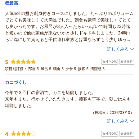
宿泊価格帯：
30,001円以上(大人一人あたり/税込)
蟹最高
人気no1の蟹お刺身付きコースにしました。たっぷりのボリューム
でとても美味しくて大満足でした。朝食も豪華で美味しくてとて
も良かったです。お風呂が3人入ったらいっぱいで時間も23時迄
と短いので他の家族が来ないかと少しドキドキしました。24時く
らい迄にして貰えると子供連れ家族とは重ならずもう少しゆっく
り入れるのにと思いました。館内案内の冊子にWi-Fiが使える事を
（投稿日：2026/03/15）
詳しくみる
記載してて欲しかったです。
宿泊時期：
2026年03月宿泊 (家族旅行)
5
女性/40代
友達旅行
投稿者：
ラムネンさん
(女性/50代)
宿泊プラン：
【冬◆人気No.1】新鮮な美しさにうっとり かに刺し付きフルコ
項目別評価：
部屋 5
風呂 5
朝食 5
夕食 5
接客 5
清潔感 5
ース
和室
朝・夕
夕/個室利用
宿泊価格帯：
30,001円以上(大人一人あたり/税込)
カニづくし
今年で３回目の宿泊で、カニを堪能しました。
来年もまた、行かせていただきます。接客も丁寧で、朝ごはんも
堪能しました。
（投稿日：2026/03/10）
詳しくみる
宿泊時期：
2026年03月宿泊 (友達旅行)
投稿者：
よしのりさん
(女性/40代)
4
女性/50代
夫婦旅行
宿泊プラン：
【冬◆かに刺し付】かにフルコース＋特選但馬牛ステーキ