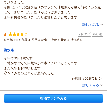
て頂きました…
今回は、イカの活き造りのブランで仲居さんが捌く前のイカを見
せて下さいました。ありがとうございました…
来年も機会がありましたら宿泊したいと思います…
（投稿日：2025/09/18）
詳しくみる
宿泊時期：
2025年07月宿泊 (友達旅行)
4
女性/40代
家族旅行
投稿者：
Shoさん
(女性/50代)
宿泊プラン：
【夏◆人気No.１】鮮度抜群！透明で美しい姿にうっとり◇香
項目別評価：
部屋 4
風呂 3
朝食 3
夕食 4
接客 4
清潔感 5
住クリスタル◇活イカプラン
和室
朝・夕
夕/個室利用
宿泊価格帯：
27,001～28,000円(大人一人あたり/税込)
海水浴
今年で3年連続です
立地がすごくて自然豊かで本当にいいところです
また来年もお願いします
泳ぎイカとのどぐろが最高でした
（投稿日：2025/08/19）
詳しくみる
宿泊時期：
2025年08月宿泊 (家族旅行)
投稿者：
サクラバさん
(女性/40代)
宿泊プラン：
【夏◆会席】どちらも絶品！透明で美しい香住クリスタル◇活
宿泊プランをみる
イカと高級魚のどぐろのご当地グルメプラン
和室
朝・夕
夕/個室利用
宿泊価格帯：
24,001～25,000円(大人一人あたり/税込)