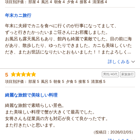
和室
朝・夕
夕/個室利用
項目別評価：
部屋 4
風呂 4
朝食 4
夕食 4
接客 4
清潔感 4
宿泊価格帯：
30,001円以上(大人一人あたり/税込)
年末カニ旅行
年末に夫婦でカニを食べに行くのが行事になってまして、
ずっと行きたかったいまご荘さんにお邪魔しました。
お風呂も露天風呂もあり、館内も綺麗で素敵でした。目の前に海
があり、散歩したり、ゆったりできました。カニも美味しくいた
だき、またお世話になりたいとおもいました！！またよろしくお
願いします。
（投稿日：2026/02/24）
詳しくみる
宿泊時期：
2025年12月宿泊 (夫婦旅行)
5
男性/40代
家族旅行
投稿者：
Gきめさん
(女性/50代)
宿泊プラン：
【冬◆お手頃】焼きがに＆かにしゃぶコース＋アワビ＆白エビ
項目別評価：
部屋 5
風呂 5
朝食 5
夕食 5
接客 5
清潔感 5
の石焼き
和室
朝・夕
夕/個室利用
宿泊価格帯：
30,001円以上(大人一人あたり/税込)
綺麗な旅館で美味しい料理
綺麗な旅館で素晴らしい景色。
また美味しい料理で蟹が大きくて最高でした。
女将さんも従業員の方も対応が良くて良かったです。
また行きたいと思います。
（投稿日：2026/02/05）