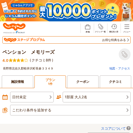
じゃらん
お得な特典をみる
ペンション メモリーズ
(
クチコミ8件
)
4.0
長野県北佐久郡軽井沢町長倉３３４９
地図・アクセス
プラン
施設情報
クーポン
クチコミ
1件
日付未定
1部屋 大人2名
こだわり条件を追加する
スコアについて