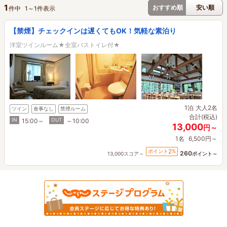
1
おすすめ順
安い順
件中
1
～
1
件表示
【禁煙】チェックインは遅くてもOK！気軽な素泊り
洋室ツインルーム★全室バストイレ付★
1泊
大人2名
ツイン
食事なし
禁煙ルーム
合計(税込)
IN
OUT
15:00～
～10:00
13,000
円～
1名
6,500円～
2
ポイント
%
260
13,000スコア～
ポイント～