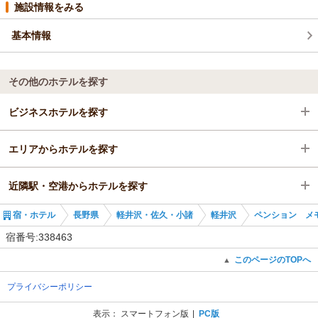
施設情報をみる
基本情報
その他のホテルを探す
ビジネスホテルを探す
エリアからホテルを探す
長野県
近隣駅・空港からホテルを探す
軽井沢・佐久・小諸
長野県
宿・ホテル
長野県
軽井沢・佐久・小諸
軽井沢
ペンション メ
軽井沢
軽井沢・佐久・小諸
中軽井沢駅
宿番号:338463
軽井沢
信濃追分駅
このページのTOPへ
▲
プライバシーポリシー
表示：
スマートフォン版
PC版