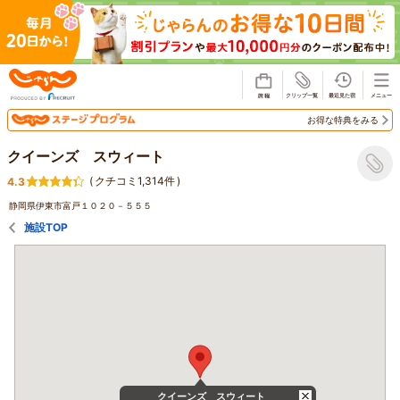
じゃらん
お得な特典をみる
クイーンズ スウィート
(
クチコミ1,314件
)
4.3
静岡県伊東市富戸１０２０－５５５
施設TOP
クイーンズ スウィート