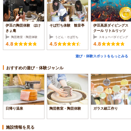
伊豆の陶芸体験 ほけ
そば打ち体験 観音亭
伊豆高原ダイビングス
きょ庵
クール リトルリッツ
陶芸教室・陶芸体験
うどん・そば打ち
スキューバダイビング
4.8
4.5
4.8
遊び・体験スポットをもっとみる
おすすめの遊び・体験ジャンル
日帰り温泉
陶芸教室・陶芸体験
ガラス細工作り
施設情報を見る