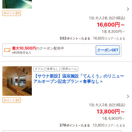
2
ポイント
%
1泊 大人2名 合計(税込)
16,600円～
1名 8,300円～
332
16,600
ポイント～たまる
スコア～たまる
10,500
最大
円
の
クーポン配布中
クーポンGET
※利用条件あり
ダブル
食事なし
禁煙ルーム
【サウナ新設】温浴施設「てんくう」のリニュー
アルオープン記念プラン＜食事なし＞
2
ポイント
%
1泊 大人2名 合計(税込)
13,800円～
1名 6,900円～
276
13,800
ポイント～たまる
スコア～たまる