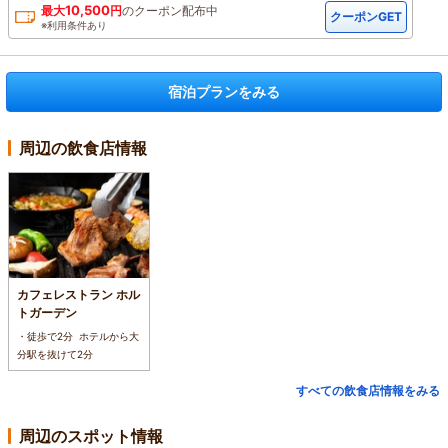
10,500
最大
円
の
クーポン配布中
クーポンGET
※利用条件あり
宿泊プランをみる
周辺の飲食店情報
カフェレストラン ホル
トガーデン
・徒歩で2分 ホテルから大
分駅を抜けて2分
すべての飲食店情報をみる
周辺のスポット情報