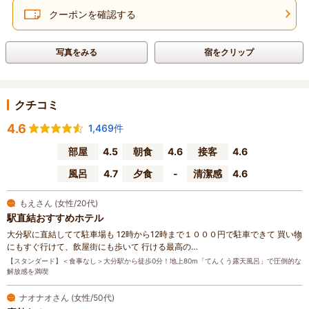
クーポンを確認する
写真をみる
宿をクリップ
クチコミ
4.6
1,469件
部屋
4.5
朝食
4.6
接客
4.6
風呂
4.7
夕食
-
清潔感
4.6
もえさん (女性/20代)
駅直結おすすめホテル
大分駅に直結してて駐車場も 12時から12時まで１０００円で駐車できて 買い物
にもすぐ行けて、飲屋街にも歩いて 行ける最高の…
【スタンダード】＜食事なし＞大分駅から徒歩0分！地上80m「てんくう露天風呂」で圧倒的な
解放感を満喫
ナオナオさん (女性/50代)