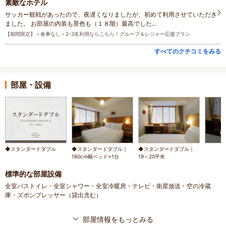
素敵なホテル
サッカー観戦があったので、夜遅くなりましたが、初めて利用させていただき
ました。 お部屋の内装も景色も（１８階）最高でした…
【期間限定】＜食事なし＞2-3名利用ならこちら！グループ＆レジャー応援プラン
すべてのクチコミをみる
部屋・設備
◆スタンダードダブル
◆スタンダードダブル｜
◆スタンダードダブル｜
160cm幅ベッド×1台
19～20平米
標準的な部屋設備
全室バストイレ・全室シャワー・全室冷暖房・テレビ・衛星放送・空の冷蔵
庫・ズボンプレッサー（貸出含む）
部屋情報をもっとみる