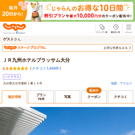
じゃらん
ゲスト
さん
お得な特典をみる
ＪＲ九州ホテルブラッサム大分
(
クチコミ1,469件
)
4.6
ハイクラス
大分県大分市要町１番１４号
地図・アクセス
配布中
プラン
施設情報
写真
クーポン
クチコミ
76件