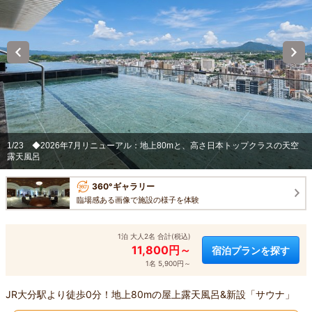
1/23
◆2026年7月リニューアル：地上80mと、高さ日本トップクラスの天空
露天風呂
360°ギャラリー
臨場感ある画像で施設の様子を体験
1泊 大人2名 合計(税込)
11,800円～
宿泊プランを探す
1名 5,900円～
JR大分駅より徒歩0分！地上80mの屋上露天風呂&新設「サウナ」