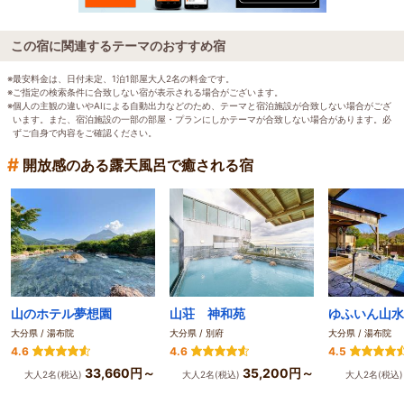
この宿に関連するテーマのおすすめ宿
※最安料金は、日付未定、1泊1部屋大人2名の料金です。
※ご指定の検索条件に合致しない宿が表示される場合がございます。
※個人の主観の違いやAIによる自動出力などのため、テーマと宿泊施設が合致しない場合がござ
います。また、宿泊施設の一部の部屋・プランにしかテーマが合致しない場合があります。必
ずご自身で内容をご確認ください。
#
開放感のある露天風呂で癒される宿
山のホテル夢想園
山荘 神和苑
ゆふいん山水
大分県 / 湯布院
大分県 / 別府
大分県 / 湯布院
4.6
4.6
4.5
33,660円～
35,200円～
大人2名(税込)
大人2名(税込)
大人2名(税込