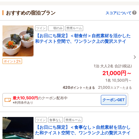
おすすめの宿泊プラン
スコアについて
ツイン
朝のみ
禁煙ルーム
【お日にち限定】＜朝食付＞自然素材を活かした
和テイスト空間で、ワンランク上の贅沢ステイ
2
ポイント
%
1泊 大人2名 合計(税込)
21,000円～
1名 10,500円～
420
21,000
ポイント～たまる
スコア～たまる
10,500
最大
円
の
クーポン配布中
クーポンGET
※利用条件あり
ツイン
食事なし
禁煙ルーム
【お日にち限定】＜食事なし＞自然素材を活かし
た和テイスト空間で、ワンランク上の贅沢ステイ