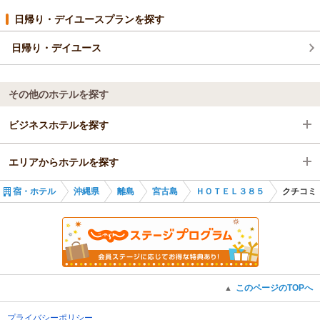
褒めのお言葉を頂戴し、大変嬉しく拝見いたしました。
日帰り・デイユースプランを探す
スタッフ一同、何よりの励みでございます。
今後もより快適にお過ごしいただけるホテルを目指し、サービ
日帰り・デイユース
ス向上に努めてまいります。
また機会がございましたら、ぜひお越しいただけますと幸いで
す。
その他のホテルを探す
この度はご投稿、誠にありがとうございました。
（返信日：2025/12/27）
ビジネスホテルを探す
エリアからホテルを探す
沖縄県
宿・ホテル
沖縄県
離島
宮古島
ＨＯＴＥＬ３８５
クチコミ
離島
沖縄県
宮古島
離島
宮古島
このページのTOPへ
▲
プライバシーポリシー