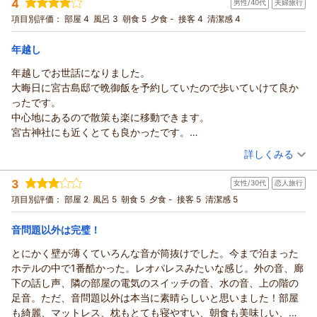
朝食につきましても、テイクアウト対応がお役に立てたようで
4
男性/40代
夫婦旅行
投稿者：
カワタニさん
(女性/50代)
何よりでございます。
宿泊プラン：
【早期予約31日前】全室にスマートロック採用！スムースな滞
項目別評価：
部屋 4
風呂 3
朝食 5
夕食 -
接客 4
清潔感 4
在で自由な宮古島時間
また、立地面につきましてもご評価いただき、光栄に存じま
ツイン
朝のみ
宿泊価格帯：
す。
11,001～12,000円(大人一人あたり/税込)
年越し
料金につきましては、時期やご予約状況により変動がございま
年越しでお世話になりました。
ＨＯＴＥＬ３８５からの返信
すが、「お得感がある時に利用している」とのお言葉を頂戴
大晦日に宮古島邸で晩御飯を予約していたので歩いていけて良か
し、大変光栄に存じます。今後も、ご満足いただけるサービス
この度はHOTEL385にご宿泊いただき、また心温まる口コミを
ったです。
と快適な滞在をご提供できるよう努めてまいります。
お寄せいただき誠にありがとうございます。
中心地にあるので散策も楽に移動できます。
また宮古島へお越しの際には、ぜひHOTEL385をご利用くださ
初めての宮古島旅行に数ある宿泊施設の中から、繁華街への立
宮古神社にも近くとても良かったです。
いませ。
地を理由に当ホテルをお選びいただけたこと、大変光栄に存じ
宿泊日は雨、風がちょっと強く６階でもあったせいかずっと風の
（投稿日：2026/01/02）
次回のご来館を、スタッフ一同心よりお待ちしております。
ます。
詳しくみる
音がありました。
また、お部屋の清掃につきまして「感動しました」とのお言葉
（返信日：2026/02/02）
宿泊時期：
2025年12月宿泊 (夫婦旅行)
朝ごはんもお正月でジューシーと中味汁にサラダにドリンクバー
を頂戴し、スタッフ一同大きな励みとなっております。
3
女性/30代
恋人旅行
投稿者：
やーちゃんさん
(男性/40代)
ととても美味しく満足でした！
ご滞在中、気持ちよくお過ごしいただけたとのこと、何より嬉
宿泊プラン：
【早期予約31日前】全室にスマートロック採用！スムースな滞
項目別評価：
部屋 2
風呂 5
朝食 5
夕食 -
接客 5
清潔感 5
また年末に行く時は利用さして頂きたいと思います
在で自由な宮古島時間
しく思います。
ツイン
朝のみ
宿泊価格帯：
また宮古島へお越しの際には、ぜひ当ホテルをご利用ください
9,001～10,000円(大人一人あたり/税込)
音問題以外は完璧！
ませ。
とにかく壁が薄くていろんな音が筒抜けでした。今まで泊まった
ＨＯＴＥＬ３８５からの返信
再びお会いできます日を心よりお待ちしております。
ホテルの中で1番酷かった。レオパレスみたいな感じ。外の音、廊
この度は年越しのご宿泊にHOTEL385をお選びいただき、誠に
（返信日：2026/01/14）
下の話し声、隣の部屋の電気のスイッチの音、水の音、上の階の
ありがとうございました。
足音。ただ、音問題以外は本当に素晴らしいと思いました！部屋
大晦日のご夕食や、中心地ならではの立地、宮古神社へのアク
も綺麗、マットレス、枕もとても寝やすい、朝食も美味しい、サ