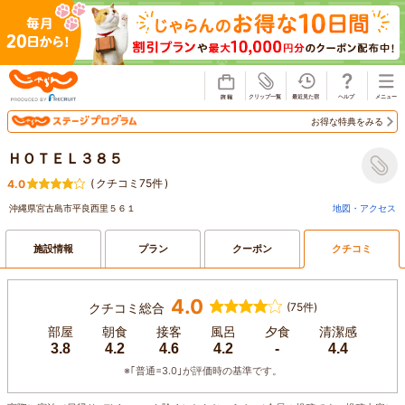
じゃらん
お得な特典をみる
ＨＯＴＥＬ３８５
(
クチコミ75件
)
4.0
沖縄県宮古島市平良西里５６１
地図・アクセス
施設情報
プラン
クーポン
クチコミ
4.0
クチコミ総合
(75件)
部屋
朝食
接客
風呂
夕食
清潔感
3.8
4.2
4.6
4.2
-
4.4
※｢普通=3.0｣が評価時の基準です。