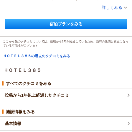
セスなどにご満足いただけたご様子を伺い、大変嬉しく思って
ービスも良かったです。繁華街にもとても近いので飲みに行くに
（投稿日：2025/12/26）
おります。
詳しくみる
も楽でした！リザードのシャンプーや化粧水等もとても使用感良
お正月特別の朝食につきましても、「ジューシー」や「中味
宿泊時期：
2025年12月宿泊 (恋人旅行)
きでした！
汁」をお楽しみいただけたとのお言葉、スタッフ一同の励みに
投稿者：
Rさん
(女性/30代)
宿泊プランをみる
なります。
宿泊プラン：
【早期予約31日前】全室にスマートロック採用！スムースな滞
在で自由な宮古島時間
「また年末に利用したい」とのお言葉を頂戴し、心より感謝申
ダブル
朝のみ
宿泊価格帯：
し上げます。
6,001～7,000円(大人一人あたり/税込)
ここから先のクチコミについては、投稿から1年が経過しているため、当時の設備と変更になっ
次回も宮古島での大切なひとときを、より快適にお過ごしいた
ている可能性がございます
ＨＯＴＥＬ３８５からの返信
だけるよう努めてまいります。
またお会いできる日を、スタッフ一同心よりお待ちしておりま
ＨＯＴＥＬ３８５の過去のクチコミをみる
この度はHOTEL385にご宿泊いただき、誠にありがとうござい
す。
ました。
また、貴重なご意見をお寄せいただき、心より御礼申し上げま
（返信日：2026/01/03）
ＨＯＴＥＬ３８５
す。
ご滞在中は、防音面につきましてご不快な思いをおかけし、大
すべてのクチコミをみる
変申し訳ございませんでした。
外部の音や館内・客室内の生活音などにつきまして、快適な環
投稿から1年以上経過したクチコミ
境をご提供できなかったことを、深くお詫び申し上げます。
いただいたご意見は真摯に受け止め、今後の設備改善やご案内
施設情報をみる
方法の見直しの参考とさせていただきます。
そのような中でも、お部屋の清潔さやマットレス・枕の寝心
基本情報
地、朝食、サービス、立地、
またリザードのシャンプーや化粧水などのアメニティにまでお