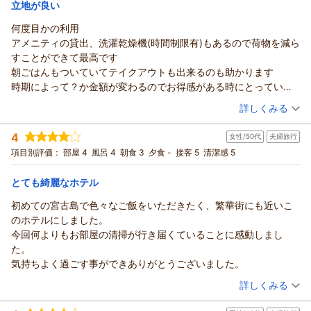
立地が良い
ＨＯＴＥＬ３８５からの返信
何度目かの利用
この度はHOTEL385をご利用いただき、また温かいご感想をお
アメニティの貸出、洗濯乾燥機(時間制限有)もあるので荷物を減ら
寄せいただきまして誠にありがとうございます。
すことができて最高です
館内の清潔さや立地、無料駐車場につきましてご満足いただけ
朝ごはんもついていてテイクアウトも出来るのも助かります
たとのこと、大変嬉しく拝読いたしました。また、朝食やベッ
時期によって？か金額が変わるのでお得感がある時にとっていま
ド、アメニティにつきましてもお褒めのお言葉を頂戴し、スタ
す
（投稿日：2026/02/01）
詳しくみる
ッフ一同大変励みになっております。
「また泊まりたいホテルです」とのお言葉は、私どもにとって
宿泊時期：
2025年12月宿泊 (出張)
4
何よりの喜びでございます。
女性/50代
夫婦旅行
投稿者：
ドリフトさん
(女性/40代)
宿泊プラン：
【期間限定独自”冬”セール】夕暮れの海風、星降る夜。静けさ
これからも快適なご滞在をご提供できるよう努めてまいります
項目別評価：
部屋 4
風呂 4
朝食 3
夕食 -
接客 5
清潔感 5
に包まれる島時間
ツイン
朝のみ
ので、また宮古島へお越しの際にはぜひHOTEL385をご利用く
宿泊価格帯：
13,001～14,000円(大人一人あたり/税込)
ださいませ。
とても綺麗なホテル
スタッフ一同、心よりお待ち申し上げております。
初めての宮古島で色々なご飯をいただきたく、繁華街にも近いこ
ＨＯＴＥＬ３８５からの返信
HOTEL385
のホテルにしました。
フロント
いつもHOTEL385をご利用いただき、誠にありがとうございま
今回何よりもお部屋の清掃が行き届くていることに感動しまし
す。
（返信日：2026/06/14）
た。
そして嬉しい口コミをお寄せいただき、心より御礼申し上げま
気持ちよく過ごす事ができありがとうございました。
す。
（投稿日：2026/01/11）
アメニティの貸出や洗濯乾燥機をご活用いただき、身軽にご滞
詳しくみる
在いただけているとのこと、大変嬉しく拝見いたしました。
宿泊時期：
2026年01月宿泊 (夫婦旅行)