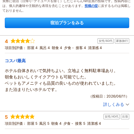
実際に宿泊（日帰り･デイユースを除く）したじゃらんnet会員の投稿です。投稿内容に
は、個人的趣味や主観的な表現を含むことがあります。
投稿の掟
に反するものは掲載し
ておりません。
宿泊プランをみる
4
女性/60代
家族旅行
項目別評価：
部屋 4
風呂 4
朝食 4
夕食 -
接客 4
清潔感 4
コスパ最高
ホテル自体きれいで気持ちよい。立地よく無料駐車場あり。
朝食もおいしくテイクアウトも可能でした。
ベットもアメニティも品質の良いものが使われていました。
また泊まりたいホテルです。
（投稿日：2026/06/11）
詳しくみる
宿泊時期：
2026年06月宿泊 (家族旅行)
投稿者：
よっちゃんさん
(女性/60代)
5
女性/40代
出張
宿泊プラン：
【早期予約31日前】全室にスマートロック採用！スムースな滞
在で自由な宮古島時間
トリプル
朝のみ
項目別評価：
部屋 5
風呂 5
朝食 4
夕食 -
接客 5
清潔感 4
宿泊価格帯：
6,001～7,000円(大人一人あたり/税込)