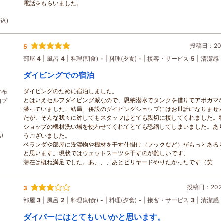
電話をもらいました。
税込)
投稿日：202
5
部屋
4
風呂
4
料理(朝食)
-
料理(夕食)
-
接客・サービス
5
清潔感
ダイビングでの宿泊
ダイビングのために宿泊しました。
財布
とはいえセルフダイビング派なので、恩納潜水でタンクを借りてアポガマ
泊プ
潜っていました。結局、併設のダイビングショップにはお世話になりませ
たが、そんな我々に対してもスタッフはとても親切に接してくれました。
ショップの機材洗い場を使わせてくれてとても恐縮してしまいました。あ
)
うございました。
ベランダや部屋に洗濯物や機材を干す仕掛け（フックなど）がもっとある
と思います。現状ではウェットスーツを干すのが難しいです。
滞在は概ね満足でした。あ、、、あとビリヤードやりたかったです（笑
投稿日：2025
3
部屋
3
風呂
2
料理(朝食)
-
料理(夕食)
-
接客・サービス
3
清潔感
ダイバーにはとてもいいかと思います。