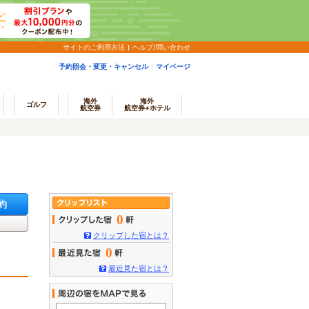
サイトのご利用方法
ヘルプ/問い合わせ
予約照会・変更・キャンセル
マイページ
海外
海外
ゴルフ
航空券
航空券+ホテル
約
0
クリップした宿とは？
0
最近見た宿とは？