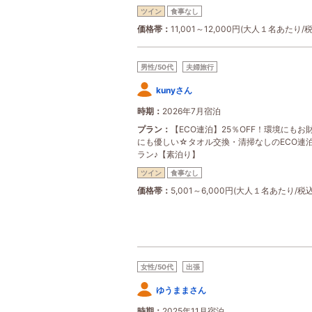
ツイン
食事なし
価格帯
11,001～12,000円(大人１名あたり/
男性/50代
夫婦旅行
kunyさん
時期
2026年7月宿泊
プラン
【ECO連泊】25％OFF！環境にもお
にも優しい☆タオル交換・清掃なしのECO連
ラン♪【素泊り】
ツイン
食事なし
価格帯
5,001～6,000円(大人１名あたり/税込
女性/50代
出張
ゆうままさん
時期
2025年11月宿泊