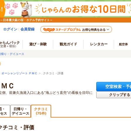
 ～日本最大級の宿・ホテル予約サイト～
ログイン
会員登録
お得な特典をみる
ゃらんパック
遊び・体験
観光ガイド
レンタカー
航空券
（交通＋宿泊）
日帰り・デイユース
>
オーシャンリゾート ＰＭＣ
> クチコミ・評価
ＰＭＣ
空室検索・予
左側、前兼久漁港入口にある”海ぶどう直売”の看板を目印に
クリップする
図・
日帰り・
クチコミ
セス
デイユース
(75件)
クチコミ・評価