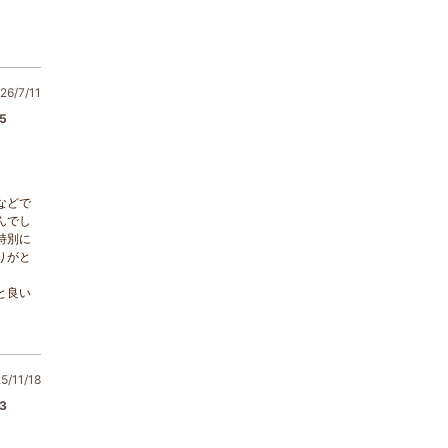
6/7/11
5
などで
んでし
特別に
りがと
と良い
/11/18
3