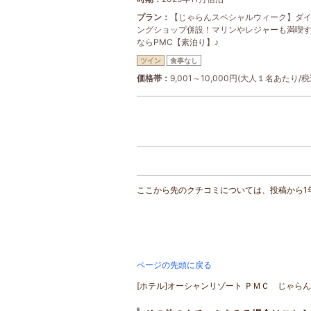
プラン
【じゃらんスペシャルウィーク】ダ
ングショップ併設！マリンやレジャーも満喫
ならPMC【素泊り】♪
ツイン
食事なし
価格帯
9,001～10,000円(大人１名あたり/税
ここから先のクチコミについては、投稿から1
ページの先頭に戻る
[ホテル]オーシャンリゾート ＰＭＣ じゃらんn