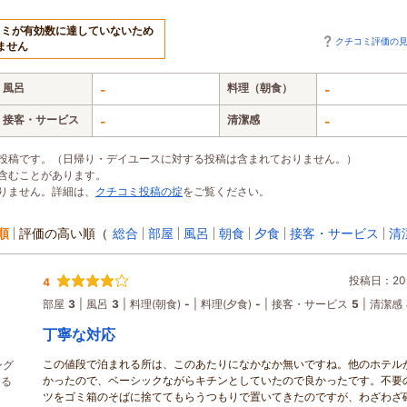
コミが有効数に達していないため
クチコミ評価の
ません
風呂
料理（朝食）
-
-
接客・サービス
清潔感
-
-
投稿です。（日帰り・デイユースに対する投稿は含まれておりません。）
含むことがあります。
りません。詳細は、
クチコミ投稿の掟
をご覧ください。
順
評価の高い順
（
総合
部屋
風呂
朝食
夕食
接客・サービス
清
投稿日：202
4
部屋
3
風呂
3
料理(朝食)
-
料理(夕食)
-
接客・サービス
5
清潔感
丁寧な対応
この値段で泊まれる所は、このあたりになかなか無いですね。他のホテル
ング
かったので、ベーシックながらキチンとしていたので良かったです。不要
する
ツをゴミ箱のそばに捨ててもらうつもりで置いてきたのですが、わざわざ