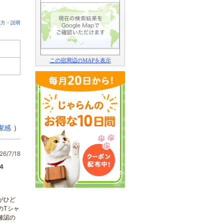
見方・説明
この宿周辺のMAPを表示
潔感
）
6/7/18
4
がひど
のTシャ
確認の