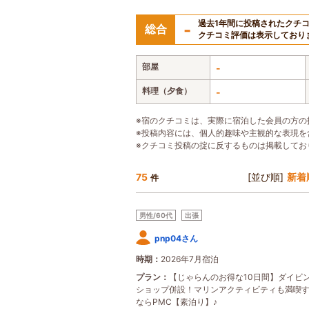
過去1年間に投稿されたクチ
-
総合
クチコミ評価は表示しており
部屋
-
料理（夕食）
-
※宿のクチコミは、実際に宿泊した会員の方の
※投稿内容には、個人的趣味や主観的な表現を
※クチコミ投稿の掟に反するものは掲載してお
75
[並び順]
新着
件
男性/60代
出張
pnp04さん
時期
2026年7月宿泊
プラン
【じゃらんのお得な10日間】ダイビ
ショップ併設！マリンアクティビティも満喫
ならPMC【素泊り】♪