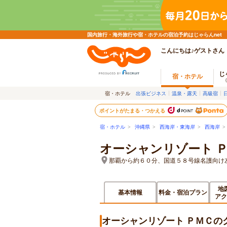
国内旅行・海外旅行や宿・ホテルの宿泊予約はじゃらんnet
こんにちは♪ゲストさん
じ
宿・ホテル
宿・ホテル
出張ビジネス
温泉・露天
高級宿
ポイントがたまる・つかえる
宿・ホテル
>
沖縄県
>
西海岸・東海岸
>
西海岸
オーシャンリゾート 
那覇から約６０分、国道５８号線名護向け
地
基本情報
料金・宿泊プラン
アク
オーシャンリゾート ＰＭＣの