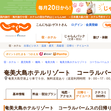
国内旅行・海外旅行や宿・ホテルの宿泊予約はじゃらんnet ～日本最大級の宿・ホテル予約サイト
こんにちは♪ゲストさん
ログイン
会員登録
じゃらんパック
宿・ホテル
遊び・体験
（交通＋宿泊）
宿・ホテル
出張ビジネス
温泉・露天
高級宿
日帰り・デイユース
ポイントがたまる・つかえる
宿・ホテル
>
鹿児島県
>
離島
>
奄美大島
>
奄美大島ホテルリゾート コーラルパームス
奄美大島ホテルリゾート コーラルパ
奄美大島空港より車で５分。無料送迎あり（送迎利用時間 9：00～17：0
地図・
日帰り・
クチコミ
基本情報
料金・宿泊プラン
アクセス
デイユース
(60件)
奄美大島ホテルリゾート コーラルパームスの日帰