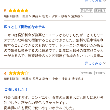
詳しくみる
宿泊時期：
2025年08月宿泊 (その他)
投稿者：
ukさん
(男性/50代)
5
男性/50代
家族旅行
宿泊プラン：
【2025夏季】共有ミニキッチンあり♪シンプルステイ(ツインル
ーム/素泊まり)
ツイン
食事なし
項目別評価：
部屋 5
風呂 4
朝食 -
夕食 -
接客 5
清潔感 5
宿泊価格帯：
5,001～6,000円(大人一人あたり/税込)
広々として開放的なホテル
ミッドタウンニセコからの返信
ニセコは宿泊料金が割高なイメージがありましたが、とてもリー
この度はミッドタウンニセコにご宿泊くださいまして誠にあり
ズナブルな料金で宿泊することができました。無料で駐車場を利
がとうございます。
用することができるのも良いです。トレーニング用のジムがある
お客様の貴重なご意見を参考に、更なるサービス向上にスタッ
ので気分転換をするのに最適です。部屋に人数分の貴重品ロッカ
フ一同取り組む所存でございます。
ーがあるので、家族以外の人と相部屋する場合もいちいち貴重品
またニセコにお越しの際は、ミッドタウンニセコをご検討いた
を持ち歩く必要がないのが良いです。
（投稿日：2025/08/14）
詳しくみる
だければ嬉しい限りです。
またのお越しをお待ち申し上げております。
宿泊時期：
2025年08月宿泊 (家族旅行)
4
女性/50代
夫婦旅行
投稿者：
ゆういさん
(男性/50代)
（返信日：2025/08/16）
宿泊プラン：
【2025夏季】現地払い / トリプルルーム / 素泊まり
項目別評価：
部屋 4
風呂 3
朝食 -
夕食 -
接客 4
清潔感 4
トリプル
食事なし
２泊しました！
宿泊価格帯：
5,001～6,000円(大人一人あたり/税込)
料金も高すぎず、コンビニや、食事の出来るお店も周りにあり便
ミッドタウンニセコからの返信
利でした。窓からの景色も良かったです。
この度はミッドタウンニセコにご宿泊くださいまして誠にあり
従業員の方も親切で使いやすいホテルでした。