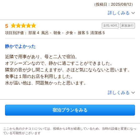
がとうございます。
（投稿日：2025/08/12）
ちょうだいいたしました貴重なご意見を参考に、更なるサービ
詳しくみる
ス向上に従業員一同努めてまります。
宿泊時期：
2025年08月宿泊 (夫婦旅行)
投稿者：
またニセコにお越しの際は、是非ミッドタウンニセコをご検討
さくさん
(女性/50代)
5
女性/40代
家族旅行
宿泊プラン：
【2025夏季】現地払い/ ツインルーム / 素泊まり
ツイン
くださいませ。
項目別評価：
部屋 4
風呂 -
朝食 -
夕食 -
接客 5
清潔感 5
またのお越しをお待ち申し上げております。
食事なし
宿泊価格帯：
6,001～7,000円(大人一人あたり/税込)
（返信日：2025/08/16）
静かでよかった
ミッドタウンニセコからの返信
近隣で用事があり、母と二人で宿泊。
この度はミッドタウンニセコにご宿泊くださいまして誠にあり
オフシーズンなので、静かに過ごすことができました。
がとうございます。
隣室の音が少し聞こえますが、さほど気にならないと思います。
ちょうだいした貴重なご意見を参考に、更なるサービス向上を
食事は１階のお店を利用しました。
目指しスタッフ一同努力してまいる所存です。
水が温い他は、問題無かったと思います。
またニセコにお越しの際は、当ホテルをご検討いただければ幸
（投稿日：2025/08/10）
詳しくみる
甚でございます。
またのお越しをお待ち申し上げております。
宿泊時期：
2025年08月宿泊 (家族旅行)
投稿者：
マキマキさん
(女性/40代)
（返信日：2025/08/16）
宿泊プランをみる
宿泊プラン：
【2025夏季】共有ミニキッチンあり♪シンプルステイ(ツインル
ーム/素泊まり)
ツイン
食事なし
宿泊価格帯：
6,001～7,000円(大人一人あたり/税込)
ここから先のクチコミについては、投稿から1年が経過しているため、当時の設備と変更になっ
ている可能性がございます
ミッドタウンニセコからの返信