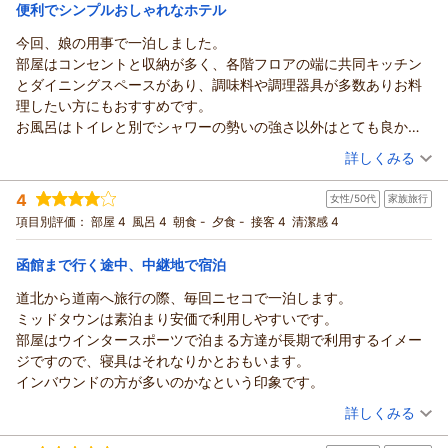
宿泊価格帯：
9,001～10,000円(大人一人あたり/税込)
便利でシンプルおしゃれなホテル
今回、娘の用事で一泊しました。
部屋はコンセントと収納が多く、各階フロアの端に共同キッチン
とダイニングスペースがあり、調味料や調理器具が多数ありお料
理したい方にもおすすめです。
お風呂はトイレと別でシャワーの勢いの強さ以外はとても良かっ
たです。
（投稿日：2025/09/27）
詳しくみる
また機会があれば再度利用したいと思うホテルでした。
宿泊時期：
2025年09月宿泊 (家族旅行)
4
女性/50代
家族旅行
投稿者：
Ｅさん
(女性/40代)
宿泊プラン：
【2025夏季】現地払い/ ツインルーム / 素泊まり
項目別評価：
部屋 4
風呂 4
朝食 -
夕食 -
接客 4
清潔感 4
ツイン
食事なし
函館まで行く途中、中継地で宿泊
宿泊価格帯：
6,001～7,000円(大人一人あたり/税込)
道北から道南へ旅行の際、毎回ニセコで一泊します。
ミッドタウンは素泊まり安価で利用しやすいです。
部屋はウインタースポーツで泊まる方達が長期で利用するイメー
ジですので、寝具はそれなりかとおもいます。
インバウンドの方が多いのかなという印象です。
（投稿日：2025/09/21）
詳しくみる
宿泊時期：
2025年08月宿泊 (家族旅行)