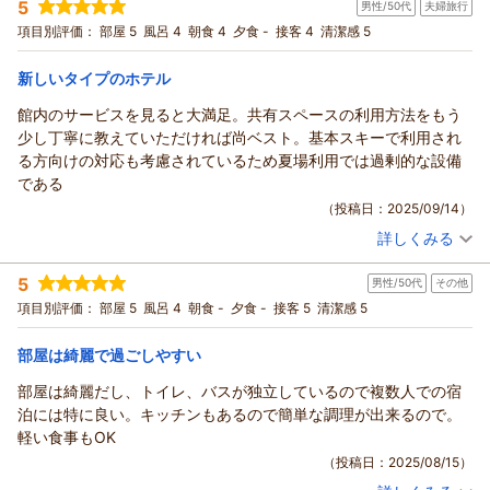
5
男性/50代
夫婦旅行
投稿者：
hirokoさん
(女性/50代)
宿泊プラン：
【2025夏季】宿泊プラン(トリプルルーム/素泊まり)
項目別評価：
部屋 5
風呂 4
朝食 4
夕食 -
接客 4
清潔感 5
トリプル
食事なし
新しいタイプのホテル
宿泊価格帯：
4,001～5,000円(大人一人あたり/税込)
館内のサービスを見ると大満足。共有スペースの利用方法をもう
少し丁寧に教えていただければ尚ベスト。基本スキーで利用され
る方向けの対応も考慮されているため夏場利用では過剰的な設備
である
（投稿日：2025/09/14）
詳しくみる
宿泊時期：
2025年08月宿泊 (夫婦旅行)
投稿者：
デビーさん
(男性/50代)
5
男性/50代
その他
宿泊プラン：
【じゃらんスペシャルウィーク】ニセコでアクティブステイ
♪（ツインルーム/朝食付き）
ツイン
朝のみ
項目別評価：
部屋 5
風呂 4
朝食 -
夕食 -
接客 5
清潔感 5
宿泊価格帯：
6,001～7,000円(大人一人あたり/税込)
部屋は綺麗で過ごしやすい
部屋は綺麗だし、トイレ、バスが独立しているので複数人での宿
泊には特に良い。キッチンもあるので簡単な調理が出来るので。
軽い食事もOK
（投稿日：2025/08/15）