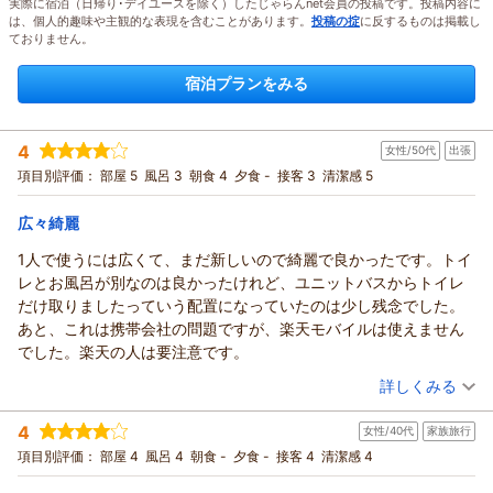
実際に宿泊（日帰り･デイユースを除く）したじゃらんnet会員の投稿です。投稿内容に
は、個人的趣味や主観的な表現を含むことがあります。
投稿の掟
に反するものは掲載し
ておりません。
宿泊プランをみる
4
女性/50代
出張
項目別評価：
部屋 5
風呂 3
朝食 4
夕食 -
接客 3
清潔感 5
広々綺麗
1人で使うには広くて、まだ新しいので綺麗で良かったです。トイ
レとお風呂が別なのは良かったけれど、ユニットバスからトイレ
だけ取りましたっていう配置になっていたのは少し残念でした。
あと、これは携帯会社の問題ですが、楽天モバイルは使えません
でした。楽天の人は要注意です。
（投稿日：2025/10/27）
詳しくみる
宿泊時期：
2025年08月宿泊 (出張)
4
女性/40代
家族旅行
投稿者：
さぶさん
(女性/50代)
宿泊プラン：
【じゃらんスペシャルウィーク】おひとり旅プラン(ツインルー
項目別評価：
部屋 4
風呂 4
朝食 -
夕食 -
接客 4
清潔感 4
ムを1名利用で広々快適/朝食付き)
ツイン
朝のみ