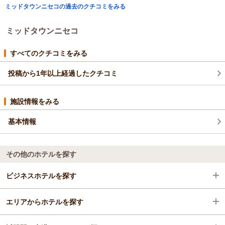
ミッドタウンニセコの過去のクチコミをみる
この度はミッドタウンニセコにご宿泊いただきまして誠にあり
がとうございます。
また、貴重なご意見ありがとうございます。
ミッドタウンニセコ
ちょうだいしたご意見を参考に、サービス向上に努める次第で
ございます。
すべてのクチコミをみる
またニセコにお越しの際は、当ホテルをご検討いただければ幸
いです。
投稿から1年以上経過したクチコミ
宜しくお願い申し上げます。
（返信日：2025/08/16）
施設情報をみる
基本情報
その他のホテルを探す
ビジネスホテルを探す
エリアからホテルを探す
北海道