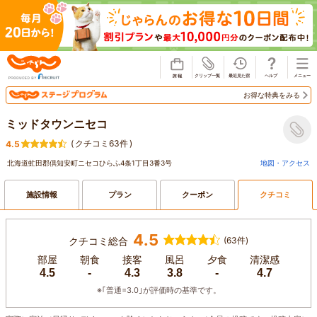
じゃらん
お得な特典をみる
ミッドタウンニセコ
(
クチコミ63件
)
4.5
北海道虻田郡倶知安町ニセコひらふ4条1丁目3番3号
地図・アクセス
施設情報
プラン
クーポン
クチコミ
4.5
クチコミ総合
(63件)
部屋
朝食
接客
風呂
夕食
清潔感
4.5
-
4.3
3.8
-
4.7
※｢普通=3.0｣が評価時の基準です。