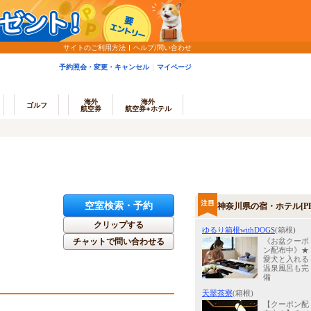
サイトのご利用方法
ヘルプ/問い合わせ
予約照会・変更・キャンセル
マイページ
海外
海外
ゴルフ
航空券
航空券+ホテル
空室検索・予約
神奈川県の宿・ホテル[PR
クリップする
ゆるり箱根withDOGS
(箱根)
チャットで問い合わせる
《お盆クーポ
ン配布中》★
愛犬と入れる
温泉風呂も完
備
天翠茶寮
(箱根)
【クーポン配