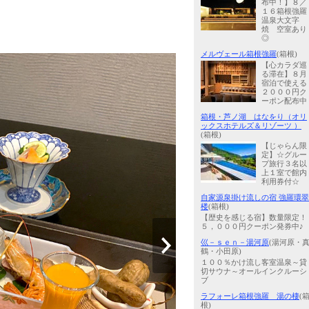
布中！】８／
１６箱根強羅
温泉大文字
焼 空室あり
◎
メルヴェール箱根強羅
(箱根)
【心カラダ巡
る滞在】８月
宿泊で使える
２０００円ク
ーポン配布中
箱根・芦ノ湖 はなをり（オリ
ックスホテルズ＆リゾーツ ）
(箱根)
【じゃらん限
定】☆グルー
プ旅行３名以
上１室で館内
利用券付☆
自家源泉掛け流しの宿 強羅環翠
楼
(箱根)
【歴史を感じる宿】数量限定！
５，０００円クーポン発券中♪
巛－ｓｅｎ－湯河原
(湯河原・
鶴・小田原)
１００％かけ流し客室温泉～貸
切サウナ～オールインクルーシ
ブ
ラフォーレ箱根強羅 湯の棲
(
根)