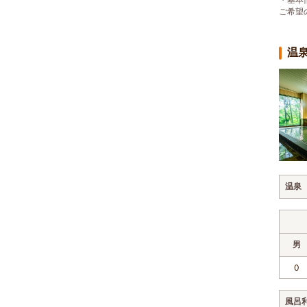
ご希望
温
温泉
男
0
風呂