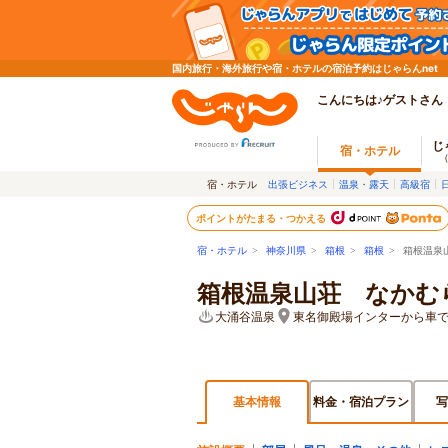
国内旅行・海外旅行や宿・ホテルの宿泊予約はじゃらんnet
こんにちは♪ゲストさん
じ
宿・ホテル
宿・ホテル
出張ビジネス
温泉・露天
高級宿
ポイントがたまる・つかえる
宿・ホテル
>
神奈川県
>
箱根
>
箱根
> 箱根温泉
箱根温泉山荘 なかむ
大涌谷温泉
東名御殿場インターから車で
基本情報
料金・宿泊プラン
写