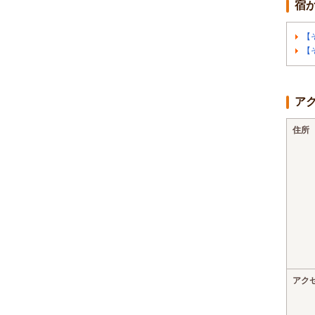
宿
【
【
ア
住所
アク