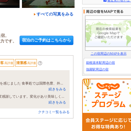
最近見た宿とは
すべての写真をみる
泉宿。
宿泊のご予約はこちらから
魅力です。
この宿周辺のMAPを表示
接客
清潔感
箱根湯本駅周辺の宿
高評価
高評価
強羅駅周辺の宿
木々に囲まれ温泉に入り癒やされています。 今回の温泉は、濃い白濁で熱く自然を感じました 食事処では国際色豊、外国で食事をしている様でとても楽しい…… 相変わらず朝食に提供されるカレイ煮付けは美味しいです。 又、伺います
続きをみる
いつも心地良く過ごさせてもらってます。 今回は2日目の夕食を変えて頂き、大変感謝しています。変化があり美味しく頂きました。 次回、伺った時もよろしくお願いします。 温泉は相変わらず、良かったです。
続きをみる
クチコミ一覧をみる