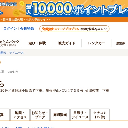
 ～日本最大級の宿・ホテル予約サイト～
ログイン
会員登録
お得な特典をみる
ゃらんパック
遊び・体験
観光ガイド
レンタカー
航空券
（交通＋宿泊）
日帰り・デイユース
山荘 なかむら
ら
20分／新幹線小田原で下車。箱根登山バスにて３５分｢仙郷楼前」下車
地図・
お知らせ・
日帰り・
クチコミ
真
周辺観光
アクセス
ブログ
デイユース
(72件)