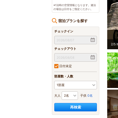
※1泊時の空室情報となります。連泊
の場合は日付をご指定ください。
宿泊プランを探す
チェックイン
2
/
5
チェックアウト
日付未定
部屋数・人数
大人
子供
0名
再検索