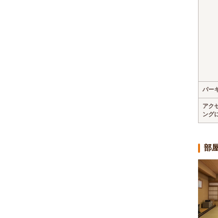
パー
アク
ング
部