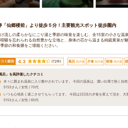
停「仙郷楼前」より徒歩５分！主要観光スポット徒歩圏内
かけ流しの柔らかなにごり湯と季節の味覚を楽しむ、全15室の小さな温
の喧騒を忘れられる自然豊かな立地と、身体の芯から温まる純硫黄泉が
は季節の和食膳をご堪能ください。
4.3
チコミ総合
(72件)
風呂
夕食
朝食
高評価
高評価
高評価
風呂」を高評価したクチコミ
5153さん / 女性 / 70代
5153さん / 女性 / 60代