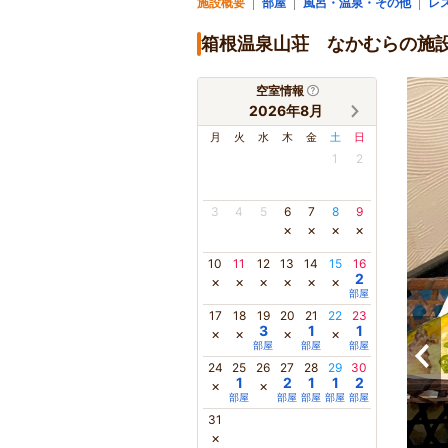
施設概要
部屋
風呂・温泉・その他
レ
箱根温泉山荘 なかむらの施
空室情報
2026年8月
月
火
水
木
金
土
日
1
2
3
4
5
6
7
8
9
×
×
×
×
10
11
12
13
14
15
16
2
×
×
×
×
×
×
部屋
17
18
19
20
21
22
23
3
1
1
×
×
×
×
部屋
部屋
部屋
24
25
26
27
28
29
30
1
2
1
1
2
×
×
部屋
部屋
部屋
部屋
部屋
31
×