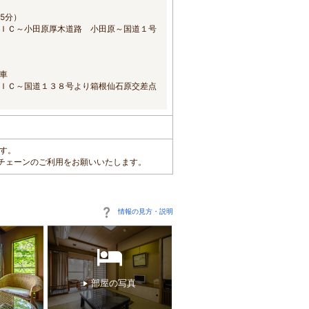
5分）
ＩＣ～小田原厚木道路 小田原～国道１号
車
ＩＣ～国道１３８号より箱根仙石原交差点
ます。
くはチェーンのご利用をお願いいたします。
情報の見方・説明
部屋の写真