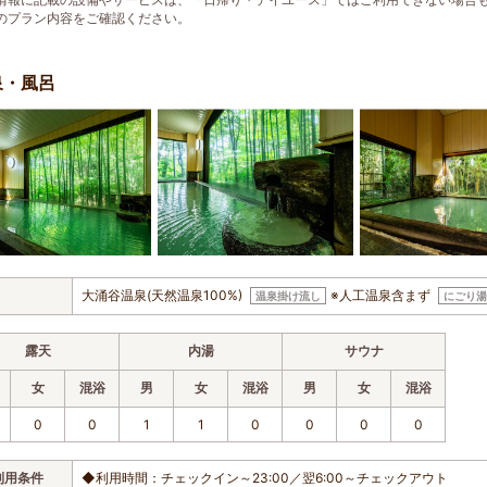
のプラン内容をご確認ください。
泉・風呂
大涌谷温泉(天然温泉100%)
※人工温泉含まず
温泉掛け流し
にごり湯
露天
内湯
サウナ
女
混浴
男
女
混浴
男
女
混浴
0
0
1
1
0
0
0
0
利用条件
◆利用時間：チェックイン～23:00／翌6:00～チェックアウト