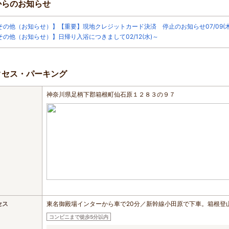
からのお知らせ
その他（お知らせ）】【重要】現地クレジットカード決済 停止のお知らせ07/09(木
その他（お知らせ）】日帰り入浴につきまして02/12(水)～
クセス・パーキング
神奈川県足柄下郡箱根町仙石原１２８３の９７
セス
東名御殿場インターから車で20分／新幹線小田原で下車。箱根登
コンビニまで徒歩5分以内