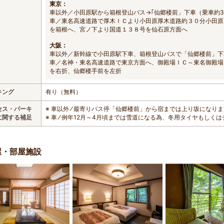
東京：
車以外／小田原駅から箱根登山バス→｢仙郷楼前」下車（乗車約3
車／東名高速道路で厚木ＩＣより小田原厚木道路約３０分小田原
を箱根へ、宮ノ下より国道１３８号を仙石原方面へ
大阪：
車以外／新幹線で小田原駅下車、箱根登山バスで「仙郷楼前」下
車／名神・東名高速道路で東京方面へ、御殿場ＩＣ～東名御殿場
を右折、仙郷楼手前を左折
キング
有り（無料）
セス・パーキ
※ 車以外 ⁄ 最寄りバス停「仙郷楼前」から宿までは上り坂になり
に関する補足
※ 車 ⁄ 例年12月～4月頃までは雪道になる為、冬用タイヤもし
屋・部屋施設