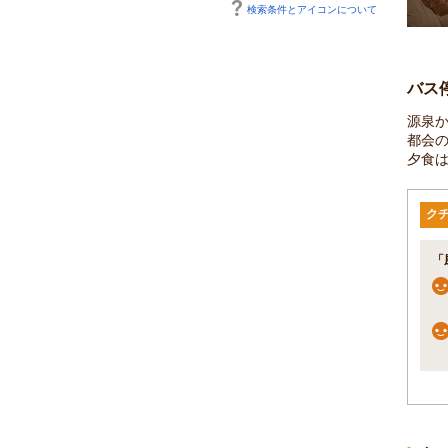
検索条件とアイコンについて
バス
源泉
都会
夕食
ク
「