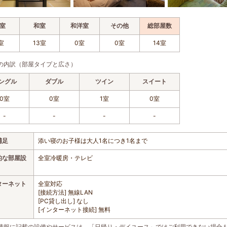
室
和室
和洋室
その他
総部屋数
室
13室
0室
0室
14室
の内訳（部屋タイプと広さ）
ングル
ダブル
ツイン
スイート
0室
0室
1室
0室
-
-
-
-
補足
添い寝のお子様は大人1名につき1名まで
的な部屋設
全室冷暖房・テレビ
ターネット
全室対応
[接続方法] 無線LAN
[PC貸し出し] なし
[インターネット接続] 無料
情報に記載の設備やサービスは、「日帰り・デイユース」ではご利用できない場合