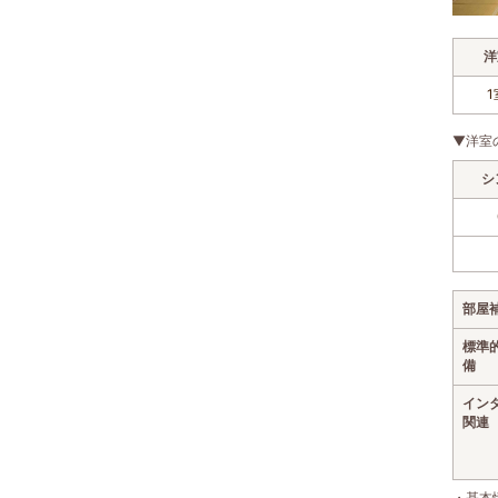
洋
1
▼洋室
シ
部屋
標準
備
イン
関連
・基本