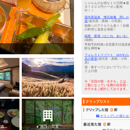
じゃらんのお得な１０日間★最
大７０００円クーポン配布
中！！
湯河原温泉 懐石旅庵 阿しか
里
(湯河原・真鶴・小田原)
箱根へのアクセスも楽々！自慢
の料理と温泉を堪能！
箱根 藍瑠（はこね あいる）
(箱根)
早期予約特典♪全室露天付温泉
3
/
5
お食事処
館を満喫★
フォレストリゾート ゆがわら
水の香里
(湯河原・真鶴・小田
原)
湯・食すべてにおいてワンラン
ク上の宿
※「注目の宿・ホテル」とは、
ご覧になっている県の注目宿・
ホテルをご紹介しております。
クリップリスト
0
クリップした宿とは
0
写真
施設の写真