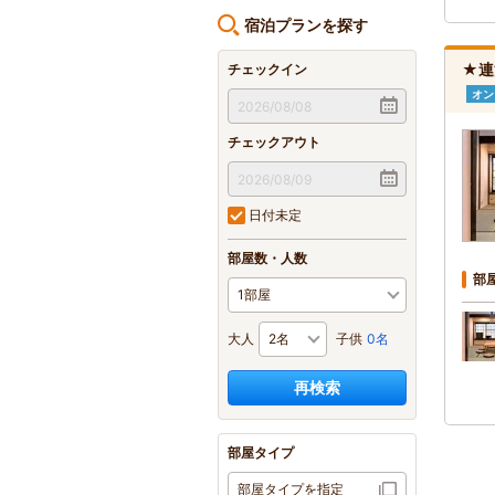
宿泊プランを探す
★連
チェックイン
オン
チェックアウト
日付未定
部屋数・人数
部
大人
子供
0名
再検索
部屋タイプ
部屋タイプを指定