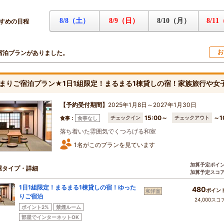
8/8（土）
8/9（日）
8/10（月）
8/1
すめの日程
お
宿泊プランがありました。
まりご宿泊プラン★1日1組限定！まるまる1棟貸しの宿！家族旅行や女
【予約受付期間】
2025年1月8日～2027年1月30日
15:00～
～1
チェックイン
チェックアウト
食事：
食事なし
落ち着いた雰囲気でくつろげる和室
1名がこのプランを見ています
加算予定ポイ
屋タイプ・詳細
加算予定スコ
1日1組限定！まるまる1棟貸しの宿！ゆった
480
ポイン
和洋室
りご宿泊
24,000スコ
ポイント2%
禁煙ルーム
部屋でインターネットOK