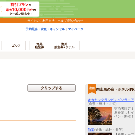
サイトのご利用方法
ヘルプ/問い合わせ
予約照会・変更・キャンセル
マイページ
海外
海外
ゴルフ
航空券
航空券+ホテル
クリップする
岡山県の宿・ホテル[PR
オカヤマグランピングソラニア
(倉敷・総社・井笠)
宿泊者限定！
夏を楽しむイ
ベント開催！
泊葉
(倉敷・総社・井笠)
【新規オープ