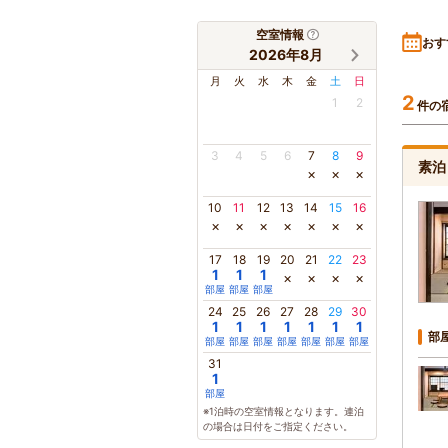
空室情報
おす
2026年8月
月
火
水
木
金
土
日
2
1
2
件の
3
4
5
6
7
8
9
素泊
×
×
×
10
11
12
13
14
15
16
×
×
×
×
×
×
×
17
18
19
20
21
22
23
1
1
1
×
×
×
×
部屋
部屋
部屋
24
25
26
27
28
29
30
1
1
1
1
1
1
1
部
部屋
部屋
部屋
部屋
部屋
部屋
部屋
31
1
部屋
※1泊時の空室情報となります。連泊
の場合は日付をご指定ください。