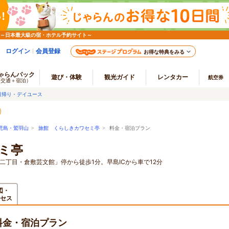
 ～日本最大級の宿・ホテル予約サイト～
ログイン
会員登録
お得な特典をみる
ゃらんパック
遊び・体験
観光ガイド
レンタカー
航空券
（交通＋宿泊）
日帰り・デイユース
児島・鷲羽山
>
旅館 くらしきカワセミ亭
> 料金・宿泊プラン
ミ亭
二丁目・倉敷芸文館」停から徒歩1分。早島ICから車で12分
図・
セス
料金・宿泊プラン