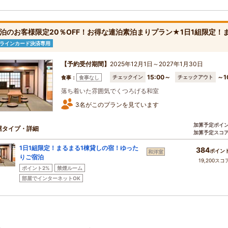
泊のお客様限定20％OFF！お得な連泊素泊まりプラン★1日1組限定！
ラインカード決済専用
【予約受付期間】
2025年12月1日～2027年1月30日
15:00～
～1
チェックイン
チェックアウト
食事：
食事なし
落ち着いた雰囲気でくつろげる和室
3名がこのプランを見ています
加算予定ポイ
屋タイプ・詳細
加算予定スコ
1日1組限定！まるまる1棟貸しの宿！ゆった
384
ポイン
和洋室
りご宿泊
19,200スコ
ポイント2%
禁煙ルーム
部屋でインターネットOK