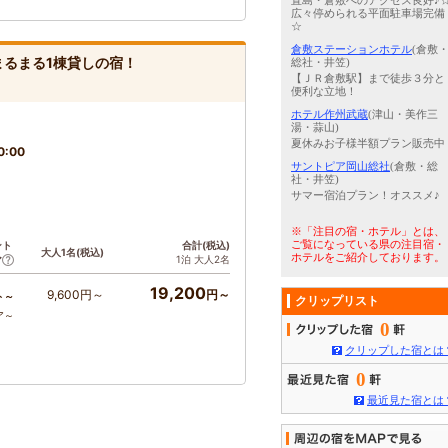
直島・倉敷へのアクセス良好♪
広々停められる平面駐車場完備
☆
倉敷ステーションホテル
(倉敷
まるまる1棟貸しの宿！
総社・井笠)
【ＪＲ倉敷駅】まで徒歩３分と
便利な立地！
ホテル作州武蔵
(津山・美作三
湯・蒜山)
夏休みお子様半額プラン販売中
0:00
サントピア岡山総社
(倉敷・総
社・井笠)
サマー宿泊プラン！オススメ♪
※「注目の宿・ホテル」とは、
ご覧になっている県の注目宿・
ント
合計(税込)
大人1名(税込)
ホテルをご紹介しております。
1泊 大人2名
ア
19,200
9,600円～
円～
ト～
クリップリスト
ア～
0
クリップした宿とは
0
最近見た宿とは