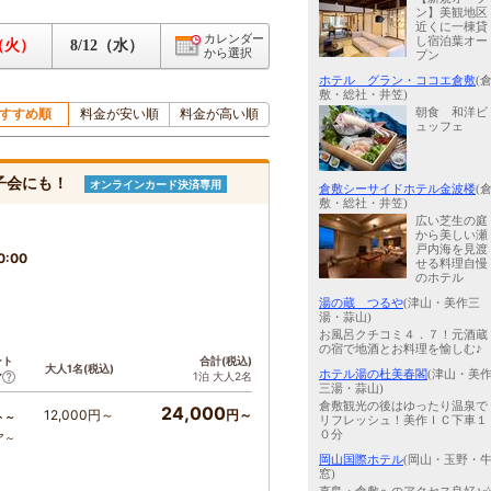
ン】美観地区
近くに一棟貸
カレンダー
し宿泊葉オー
1（火）
8/12（水）
から選択
プン
ホテル グラン・ココエ倉敷
(
敷・総社・井笠)
すすめ順
料金が安い順
料金が高い順
朝食 和洋ビ
ュッフェ
子会にも！
オンラインカード決済専用
倉敷シーサイドホテル金波楼
(
敷・総社・井笠)
広い芝生の庭
から美しい瀬
戸内海を見渡
0:00
せる料理自慢
のホテル
湯の蔵 つるや
(津山・美作三
湯・蒜山)
お風呂クチコミ４．７！元酒蔵
の宿で地酒とお料理を愉しむ♪
ント
合計(税込)
大人1名(税込)
ホテル湯の杜美春閣
(津山・美
1泊 大人2名
ア
三湯・蒜山)
倉敷観光の後はゆったり温泉で
24,000
12,000円～
円～
ト～
リフレッシュ！美作ＩＣ下車１
０分
ア～
岡山国際ホテル
(岡山・玉野・
窓)