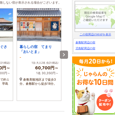
合致しない宿が表示される場合がございます。
この宿周辺のMAPを表示
倉敷駅周辺の宿
ぐさ
暮らしの宿 てまり
暮らしの宿 てまり
児島駅周辺の宿
「おいとま」
「ゆきかい」
-
-
合計(税込)
1泊 大人2名 合計(税込)
1泊 大人2名 合計(税込)
00円～
60,700円～
27,100円～
,000円～
1名 30,350円～
1名 13,550円～
車で約１
倉敷美観地区まで徒歩3
倉敷駅から駅前商店街を
。早島
分。倉敷駅から徒歩18分。
歩いて約12分、倉敷美観地
区内。お車の方は近くに専
用駐車場（1台）がございま
す。