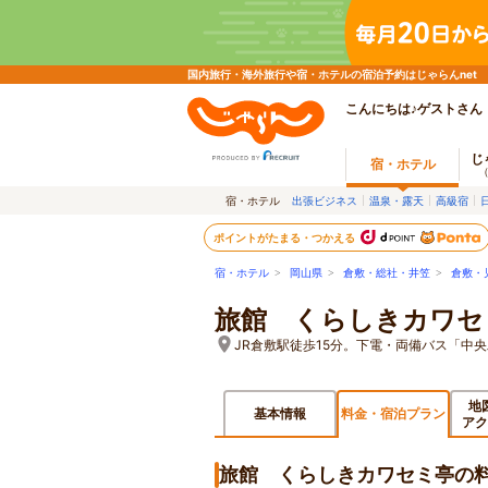
国内旅行・海外旅行や宿・ホテルの宿泊予約はじゃらんnet
こんにちは♪ゲストさん
じ
宿・ホテル
宿・ホテル
出張ビジネス
温泉・露天
高級宿
ポイントがたまる・つかえる
宿・ホテル
>
岡山県
>
倉敷・総社・井笠
>
倉敷・
旅館 くらしきカワセ
JR倉敷駅徒歩15分。下電・両備バス「中央
地
基本情報
料金・宿泊プラン
アク
旅館 くらしきカワセミ亭の