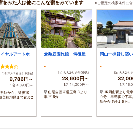
宿をみた人は他にこんな宿をみています
※ご指定の検索条件に
ロイヤルアートホ
倉敷庭園旅館 備後屋
岡山一棟貸し宿い
-
-
1泊 大人2名 合計(税込)
1泊 大人2名 
1泊 大人2名 合計(税込)
28,600円～
32,0
9,786円～
1名 14,300円～
1名 16
1名 4,893円～
山陽自動車道玉島ICより
JR岡山駅より電
倉敷駅から、徒歩10
車で15分
０分、早島駅で下車
敷美観地区まで徒歩2
駅から徒歩１５分。