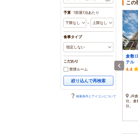
この
予算
1部屋1泊あたり
～
食事タイプ
倉敷美観地区 吉井旅
あぶと倉敷館
倉敷
こだわり
館
テル
-
5.0
4.4
禁煙ルーム
1泊 大人2名 合計(税込)
1泊 大人2名 合計(税込)
絞り込んで再検索
39,600円～
27,000円～
1名 19,800円～
1名 13,500円～
倉敷美観地区内／JR倉敷
ＪＲ倉敷駅より徒歩にて
JR
検索条件とアイコンについて
駅より徒歩10分、車で5
約１5分 、 倉敷ICより車
分。倉
分。倉敷IC・早島ICより車
で約20分
分。
で10分。岡山空港より車で
50分。